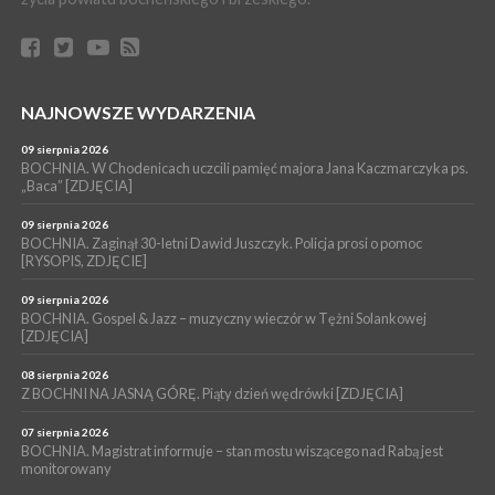
WYDARZENIA
06 sierpnia 2026
BOCHNIA. Dziś w muzeum kolejne spotkanie w ramach
Wakacyjnej Akademii Muzealnej
NAJNOWSZE WYDARZENIA
WYDARZENIA
09 sierpnia 2026
06 sierpnia 2026
LIPNICA MUROWANA. Oddaj krew, pomóż potrzebującym!
BOCHNIA. W Chodenicach uczcili pamięć majora Jana Kaczmarczyka ps.
„Baca” [ZDJĘCIA]
KULTURA
06 sierpnia 2026
09 sierpnia 2026
BOCHNIA. W niedzielę Muzyczna Altana, a w niej Orkiestra Dęta
BOCHNIA. Zaginął 30-letni Dawid Juszczyk. Policja prosi o pomoc
[RYSOPIS, ZDJĘCIE]
Kopalni Soli Bochnia
09 sierpnia 2026
BOCHNIA. Gospel & Jazz – muzyczny wieczór w Tężni Solankowej
[ZDJĘCIA]
08 sierpnia 2026
Z BOCHNI NA JASNĄ GÓRĘ. Piąty dzień wędrówki [ZDJĘCIA]
07 sierpnia 2026
BOCHNIA. Magistrat informuje – stan mostu wiszącego nad Rabą jest
monitorowany