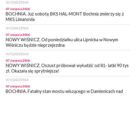
WYDARZENIA
07 sierpnia 2026
BOCHNIA. Już sobotę BKS HAL-MONT Bochnia zmierzy się z
MKS Limanovia
WYDARZENIA
07 sierpnia 2026
NOWY WIŚNICZ. Od poniedziałku ulica Lipnicka w Nowym
Wiśniczu będzie nieprzejezdna
WYDARZENIA
07 sierpnia 2026
NOWY WIŚNICZ. Oszust próbował wyłudzić od 81- latki 90 tys
zł. Okazała się sprytniejsza!
WYDARZENIA
07 sierpnia 2026
BOCHNIA. Fatalny stan mostu wiszącego w Damienicach nad
Rabą! Wiceprzewodniczący RM w Bochni alarmuje
WYDARZENIA
07 sierpnia 2026
LIPNICA MUROWANA. Zostanie wyremontowana droga w
Lipnicy Górnej. Podpisano umowę na realizację tej inwestycji
KULTURA