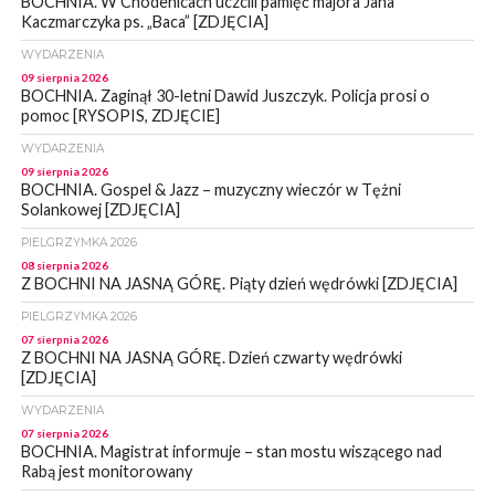
BOCHNIA. W Chodenicach uczcili pamięć majora Jana
Kaczmarczyka ps. „Baca” [ZDJĘCIA]
WYDARZENIA
09 sierpnia 2026
BOCHNIA. Zaginął 30-letni Dawid Juszczyk. Policja prosi o
pomoc [RYSOPIS, ZDJĘCIE]
WYDARZENIA
09 sierpnia 2026
BOCHNIA. Gospel & Jazz – muzyczny wieczór w Tężni
Solankowej [ZDJĘCIA]
PIELGRZYMKA 2026
08 sierpnia 2026
Z BOCHNI NA JASNĄ GÓRĘ. Piąty dzień wędrówki [ZDJĘCIA]
PIELGRZYMKA 2026
07 sierpnia 2026
Z BOCHNI NA JASNĄ GÓRĘ. Dzień czwarty wędrówki
[ZDJĘCIA]
WYDARZENIA
07 sierpnia 2026
BOCHNIA. Magistrat informuje – stan mostu wiszącego nad
Rabą jest monitorowany