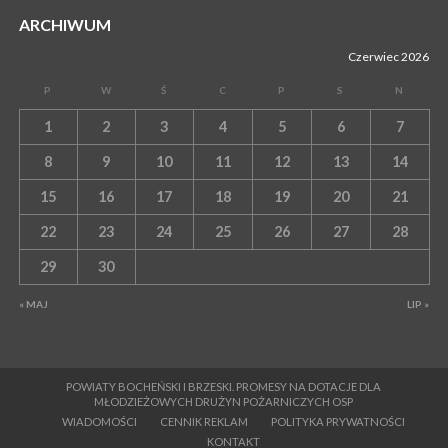
ARCHIWUM
Czerwiec 2026
P
W
Ś
C
P
S
N
1
2
3
4
5
6
7
8
9
10
11
12
13
14
15
16
17
18
19
20
21
22
23
24
25
26
27
28
29
30
« MAJ
LIP »
POWIATY BOCHEŃSKI I BRZESKI. PROMESY NA DOTACJE DLA
MŁODZIEŻOWYCH DRUŻYN POŻARNICZYCH OSP
WIADOMOŚCI
CENNIK REKLAM
POLITYKA PRYWATNOŚCI
KONTAKT