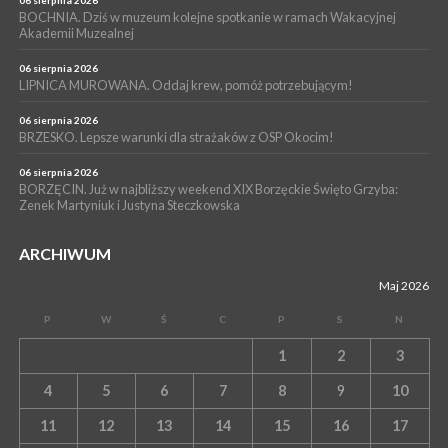
BOCHNIA. Dziś w muzeum kolejne spotkanie w ramach Wakacyjnej
Akademii Muzealnej
06 sierpnia 2026
LIPNICA MUROWANA. Oddaj krew, pomóż potrzebującym!
06 sierpnia 2026
BRZESKO. Lepsze warunki dla strażaków z OSP Okocim!
06 sierpnia 2026
BORZĘCIN. Już w najbliższy weekend XIX Borzęckie Święto Grzyba:
Zenek Martyniuk i Justyna Steczkowska
ARCHIWUM
Maj 2026
P
W
Ś
C
P
S
N
1
2
3
4
5
6
7
8
9
10
11
12
13
14
15
16
17