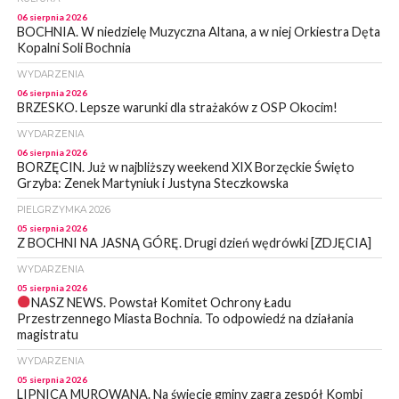
06 sierpnia 2026
BOCHNIA. W niedzielę Muzyczna Altana, a w niej Orkiestra Dęta
Kopalni Soli Bochnia
WYDARZENIA
06 sierpnia 2026
BRZESKO. Lepsze warunki dla strażaków z OSP Okocim!
WYDARZENIA
06 sierpnia 2026
BORZĘCIN. Już w najbliższy weekend XIX Borzęckie Święto
Grzyba: Zenek Martyniuk i Justyna Steczkowska
PIELGRZYMKA 2026
05 sierpnia 2026
Z BOCHNI NA JASNĄ GÓRĘ. Drugi dzień wędrówki [ZDJĘCIA]
WYDARZENIA
05 sierpnia 2026
NASZ NEWS. Powstał Komitet Ochrony Ładu
Przestrzennego Miasta Bochnia. To odpowiedź na działania
magistratu
WYDARZENIA
05 sierpnia 2026
LIPNICA MUROWANA. Na święcie gminy zagra zespół Kombi