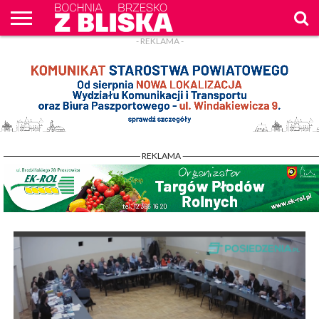
- REKLAMA -
O
NAS
WIADOMOŚCI
ZAPYTAM
CENNIK
KONTAKT
WPROST
REKLAM
- REKLAMA -