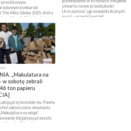
poniedziałek w Królówce oficjalnie
 prestiżowym,
otwarto nowe przedszkole!
arodowym konkursie
Uroczystość zgromadziła licznych
i The Miss Globe 2025, który
gości – przedstawicieli...
ę w Albanii. 19-latka, która...
NIA
IA. „Makulatura na
– w sobotę zebrali
46 ton papieru
CIA]
 akcją przy kościele św. Pawła
ochni zakończono dwunasty
 „Makulatura na misje”.
sowanie inicjatywą przeszło
ekiwania. Zebraliśmy...