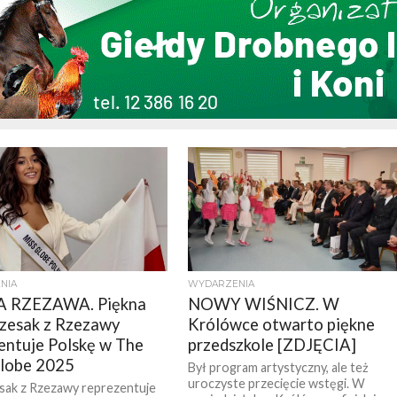
NIA
WYDARZENIA
 RZEZAWA. Piękna
NOWY WIŚNICZ. W
Czesak z Rzezawy
Królówce otwarto piękne
entuje Polskę w The
przedszkole [ZDJĘCIA]
lobe 2025
Był program artystyczny, ale też
uroczyste przecięcie wstęgi. W
esak z Rzezawy reprezentuje