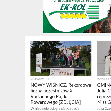
WYDARZENIA
WYDARZE
NOWY WIŚNICZ. Rekordowa
GMINA
liczba uczestników X
Julia 
Rodzinnego Rajdu
reprez
Rowerowego [ZDJĘCIA]
Miss G
W niedzielę odbyła się X edycja
Julia Cz