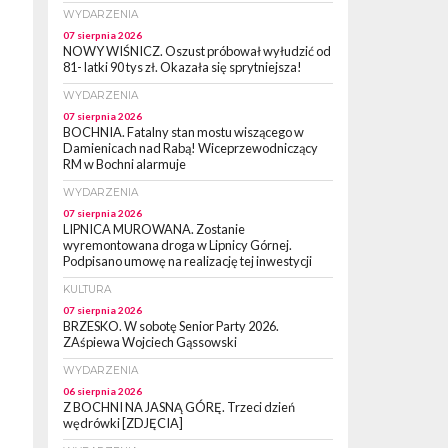
WYDARZENIA
07 sierpnia 2026
NOWY WIŚNICZ. Oszust próbował wyłudzić od
81- latki 90 tys zł. Okazała się sprytniejsza!
WYDARZENIA
07 sierpnia 2026
BOCHNIA. Fatalny stan mostu wiszącego w
Damienicach nad Rabą! Wiceprzewodniczący
RM w Bochni alarmuje
WYDARZENIA
07 sierpnia 2026
LIPNICA MUROWANA. Zostanie
wyremontowana droga w Lipnicy Górnej.
Podpisano umowę na realizację tej inwestycji
KULTURA
07 sierpnia 2026
BRZESKO. W sobotę Senior Party 2026.
ZAśpiewa Wojciech Gąssowski
WYDARZENIA
06 sierpnia 2026
Z BOCHNI NA JASNĄ GÓRĘ. Trzeci dzień
wędrówki [ZDJĘCIA]