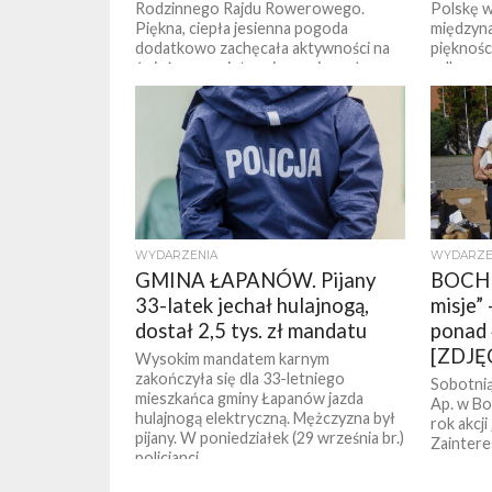
Rodzinnego Rajdu Rowerowego.
Polskę w
Piękna, ciepła jesienna pogoda
międzyn
dodatkowo zachęcała aktywności na
pięknośc
świeżym powietrzu i przyciągnęła
odbywa si
rekordową...
WYDARZENIA
WYDARZE
GMINA ŁAPANÓW. Pijany
BOCHN
33-latek jechał hulajnogą,
misje” 
dostał 2,5 tys. zł mandatu
ponad 
[ZDJĘ
Wysokim mandatem karnym
zakończyła się dla 33-letniego
Sobotnią
mieszkańca gminy Łapanów jazda
Ap. w B
hulajnogą elektryczną. Mężczyzna był
rok akcji
pijany. W poniedziałek (29 września br.)
Zaintere
policjanci...
nasze ocz