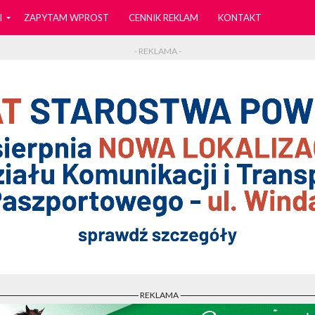
I
ZAPYTAM WPROST
CENNIK REKLAM
KONTAKT
- REKLAMA -
- REKLAMA -