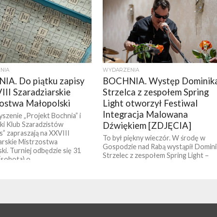
NIA
WYDARZENIA
A. Do piątku zapisy
BOCHNIA. Występ Dominik
III Szaradziarskie
Strzelca z zespołem Spring
ostwa Małopolski
Light otworzył Festiwal
Integracja Malowana
szenie „Projekt Bochnia” i
i Klub Szaradzistów
Dźwiękiem [ZDJĘCIA]
” zapraszają na XXVIII
To był piękny wieczór. W środę w
arskie Mistrzostwa
Gospodzie nad Rabą wystąpił Domini
ki. Turniej odbędzie się 31
Strzelec z zespołem Spring Light –
(sobota) o...
niewidomy wokalista. Wieczór
dopełniły...