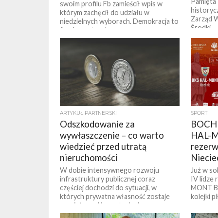
Pamięta 
swoim profilu Fb zamieścił wpis w
historyc
którym zachęcił do udziału w
Zarząd 
niedzielnych wyborach. Demokracja to
Środki...
fundament wolnego...
ARTYKUŁ PARTNERSKI
SPORT
Odszkodowanie za
BOCHN
wywłaszczenie – co warto
HAL-M
wiedzieć przed utratą
rezerw
nieruchomości
Niecie
W dobie intensywnego rozwoju
Już w s
infrastruktury publicznej coraz
IV lidze
częściej dochodzi do sytuacji, w
MONT Bo
których prywatna własność zostaje
kolejki p
przejęta pod inwestycje drogowe,
kolejowe czy...