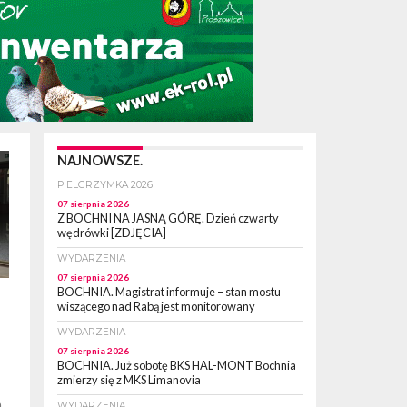
NAJNOWSZE.
PIELGRZYMKA 2026
07 sierpnia 2026
Z BOCHNI NA JASNĄ GÓRĘ. Dzień czwarty
wędrówki [ZDJĘCIA]
WYDARZENIA
07 sierpnia 2026
BOCHNIA. Magistrat informuje – stan mostu
wiszącego nad Rabą jest monitorowany
WYDARZENIA
07 sierpnia 2026
BOCHNIA. Już sobotę BKS HAL-MONT Bochnia
zmierzy się z MKS Limanovia
h
WYDARZENIA