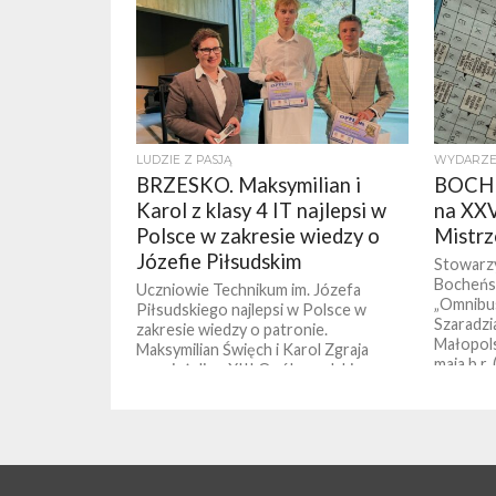
LUDZIE Z PASJĄ
WYDARZE
BRZESKO. Maksymilian i
BOCHNI
Karol z klasy 4 IT najlepsi w
na XXV
Polsce w zakresie wiedzy o
Mistrz
Józefie Piłsudskim
Stowarzy
Bocheńsk
Uczniowie Technikum im. Józefa
„Omnibus
Piłsudskiego najlepsi w Polsce w
Szaradzi
zakresie wiedzy o patronie.
Małopols
Maksymilian Święch i Karol Zgraja
maja b.r. 
zwyciężyli w XIII Ogólnopolskim...