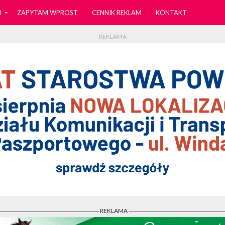
I
ZAPYTAM WPROST
CENNIK REKLAM
KONTAKT
- REKLAMA -
- REKLAMA -