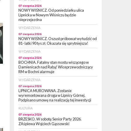
07 sierpnia 2026
NOWY WIŚNICZ. Od poniedziałku ulica
Lipnicka w Nowym Wiśniczu będzie
nieprzejezdna
WYDARZENIA
07 sierpnia 2026
NOWY WIŚNICZ. Oszust próbował wyłudzić od
81- latki 90 tys zł. Okazała się sprytniejsza!
WYDARZENIA
07 sierpnia 2026
BOCHNIA. Fatalny stan mostu wiszącego w
Damienicach nad Rabą! Wiceprzewodniczący
RM w Bochni alarmuje
WYDARZENIA
07 sierpnia 2026
LIPNICA MUROWANA. Zostanie
wyremontowana droga w Lipnicy Górnej.
Podpisano umowę na realizację tej inwestycji
KULTURA
07 sierpnia 2026
BRZESKO. W sobotę Senior Party 2026.
ZAśpiewa Wojciech Gąssowski