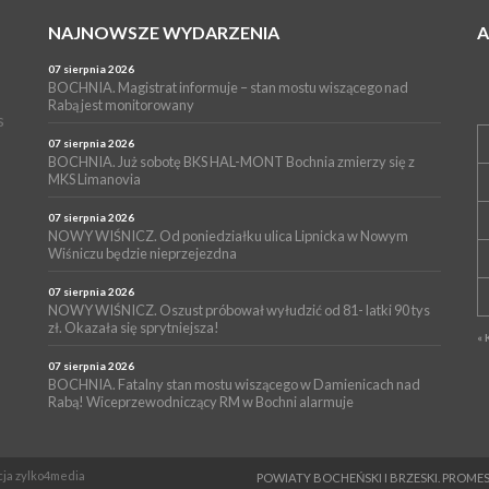
NAJNOWSZE WYDARZENIA
07 sierpnia 2026
BOCHNIA. Magistrat informuje – stan mostu wiszącego nad
Rabą jest monitorowany
s
07 sierpnia 2026
BOCHNIA. Już sobotę BKS HAL-MONT Bochnia zmierzy się z
MKS Limanovia
07 sierpnia 2026
NOWY WIŚNICZ. Od poniedziałku ulica Lipnicka w Nowym
Wiśniczu będzie nieprzejezdna
07 sierpnia 2026
NOWY WIŚNICZ. Oszust próbował wyłudzić od 81- latki 90 tys
zł. Okazała się sprytniejsza!
« 
07 sierpnia 2026
BOCHNIA. Fatalny stan mostu wiszącego w Damienicach nad
Rabą! Wiceprzewodniczący RM w Bochni alarmuje
ncja zylko4media
POWIATY BOCHEŃSKI I BRZESKI. PRO