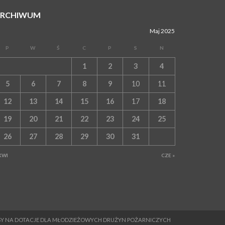
06 sierpnia 2026
ARCHIWUM
BOCHNIA. Dziś w muzeum kolejne spotkanie w
ramach Wakacyjnej Akademii Muzealnej
Maj 2025
WYDARZENIA
06 sierpnia 2026
P
W
Ś
C
P
S
N
LIPNICA MUROWANA. Oddaj krew, pomóż
potrzebującym!
1
2
3
4
KULTURA
5
6
7
8
9
10
11
06 sierpnia 2026
BOCHNIA. W niedzielę Muzyczna Altana, a w
12
13
14
15
16
17
18
niej Orkiestra Dęta Kopalni Soli Bochnia
19
20
21
22
23
24
25
WYDARZENIA
06 sierpnia 2026
26
27
28
29
30
31
BRZESKO. Lepsze warunki dla strażaków z OSP
Okocim!
KWI
CZE »
WYDARZENIA
06 sierpnia 2026
BORZĘCIN. Już w najbliższy weekend XIX
Borzęckie Święto Grzyba: Zenek Martyniuk i
Justyna Steczkowska
PIELGRZYMKA 2026
05 sierpnia 2026
MESY NA DOTACJE DLA MŁODZIEŻOWYCH DRUŻYN POŻARNICZYCH