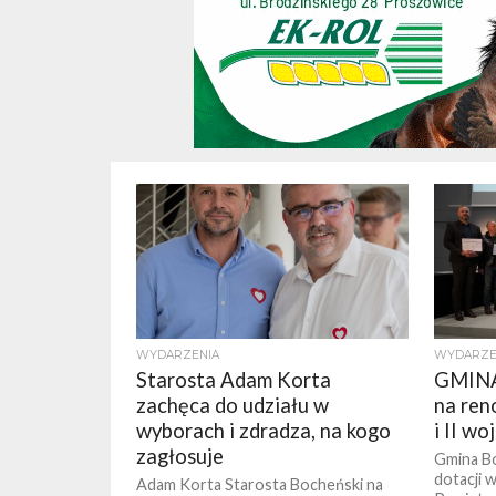
WYDARZENIA
WYDARZE
Starosta Adam Korta
GMINA
zachęca do udziału w
na ren
wyborach i zdradza, na kogo
i II w
zagłosuje
Gmina Bo
dotacji 
Adam Korta Starosta Bocheński na