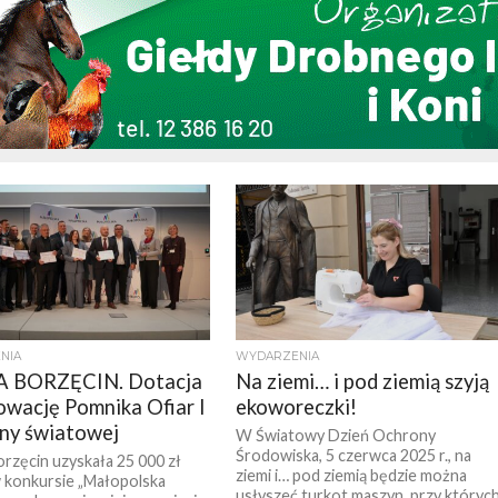
NIA
WYDARZENIA
 BORZĘCIN. Dotacja
Na ziemi… i pod ziemią szyją
owację Pomnika Ofiar I
ekoworeczki!
ojny światowej
W Światowy Dzień Ochrony
Środowiska, 5 czerwca 2025 r., na
rzęcin uzyskała 25 000 zł
ziemi i… pod ziemią będzie można
w konkursie „Małopolska
usłyszeć turkot maszyn, przy któryc