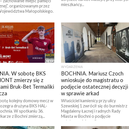
– zachowanie miejsc pamięci
mieszkańcy...
znej”, organizowanym przez
Województwa Małopolskiego.
WYDARZENIA
IA. W sobotę BKS
BOCHNIA. Mariusz Czoch
ONT zmierzy się z
wnioskuje do magistratu o
ami Bruk-Bet Termaliki
podjęcie ostatecznej decyzji
cza
w sprawie arkad
obotę kolejny domowy mecz w
Właściciel kamienicy przy ulicy
 rozegra drużyna BKS HAL-
Szewskiej 1 zwrócił się do burmistrz
chnia. W spotkaniu 36.
Magdaleny Łacnej i radnych Rady
iłkarze z Bochni zmierzą...
Miasta w Bochni o podjęcie
ostatecznej decyzji...