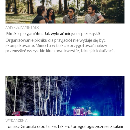
ARTYKUŁ PARTNERSKI
Piknik z przyjaciółmi. Jak wybrać miejsce i przekąski?
Organizowanie pikniku dla przyjaciół nie wydaje się być
skomplikowane. Mimo to w trakcie przygotowań należy
przemyśleć wszystkie kluczowe kwestie, takie jak lokalizacja,...
WYDARZENIA
Tomasz Gromala o pożarze: tak złożonego logistycznie i z takim