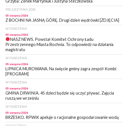
Grzyba: Zenek Martyniuk i Justyna Steczkowska
PIELGRZYMKA 2026
05 sierpnia 2026
Z BOCHNI NA JASNĄ GÓRĘ. Drugi dzień wędrówki [ZDJĘCIA]
WYDARZENIA
05 sierpnia 2026
NASZ NEWS. Powstał Komitet Ochrony Ładu
Przestrzennego Miasta Bochnia. To odpowiedź na działania
magistratu
WYDARZENIA
05 sierpnia 2026
LIPNICA MUROWANA. Na święcie gminy zagra zespół Kombi
[PROGRAM]
WYDARZENIA
05 sierpnia 2026
GMINA DRWINIA. 45 dzieci będzie się uczyć pływać. Zajęcia
ruszą we wrześniu
WYDARZENIA
05 sierpnia 2026
BRZESKO. RPWiK apeluje o racjonalne gospodarowanie wodą
WYDARZENIA