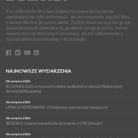
WYDARZENIA
Portal Bochnia i Brzesko z bliska to nowoczesny serwis
04 sierpnia 2026
zawierający nie tylko informacje , ale też wspaniałe zdjęcia i filmy
MAŁOPOLSKA. Liczba stulatków wciąż rośnie
z terenu Bochni, Brzeska i okolic. Został stworzony przez grupę
ARTYKUŁ PARTNERSKI
doświadczonych dziennikarzy, grafików i programistów. Serwis
zawiera dużo praktycznych informacji, ale też ciekawostek z
04 sierpnia 2026
Codzienne nawyki, które wspierają zdrowie dziecka na dłużej
życia powiatu bocheńskiego i brzeskiego.
WYDARZENIA
04 sierpnia 2026
BRZESKO. Już jest Karta Mieszkańca Gminy Brzesko. Co to
oznacza?
NAJNOWSZE WYDARZENIA
WYDARZENIA
04 sierpnia 2026
06 sierpnia 2026
BOCHNIA. Kolejny patriotyczny mural na os. Niepodległości.
BOCHNIA. Dziś w muzeum kolejne spotkanie w ramach Wakacyjnej
Tym razem przedstawia Wojciecha Korfantego
Akademii Muzealnej
06 sierpnia 2026
LIPNICA MUROWANA. Oddaj krew, pomóż potrzebującym!
06 sierpnia 2026
BRZESKO. Lepsze warunki dla strażaków z OSP Okocim!
06 sierpnia 2026