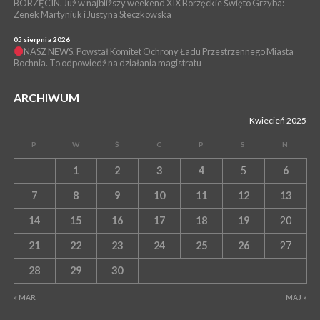
BORZĘCIN. Już w najbliższy weekend XIX Borzęckie Święto Grzyba:
Zenek Martyniuk i Justyna Steczkowska
05 sierpnia 2026
NASZ NEWS. Powstał Komitet Ochrony Ładu Przestrzennego Miasta
Bochnia. To odpowiedź na działania magistratu
ARCHIWUM
Kwiecień 2025
P
W
Ś
C
P
S
N
1
2
3
4
5
6
7
8
9
10
11
12
13
14
15
16
17
18
19
20
21
22
23
24
25
26
27
28
29
30
« MAR
MAJ »