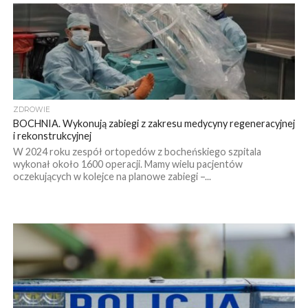
ZDROWIE
BOCHNIA. Wykonują zabiegi z zakresu medycyny regeneracyjnej
i rekonstrukcyjnej
W 2024 roku zespół ortopedów z bocheńskiego szpitala
wykonał około 1600 operacji. Mamy wielu pacjentów
oczekujących w kolejce na planowe zabiegi –...