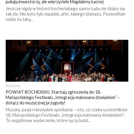
pukają inwestorzy, ale wierzyciele Magdaleny Łacnej
Jeszcze nigdy w historii bocheńskiego samorządu nie działo się
tak źle. Nie było tylu wpadek, afer, takiego blamażu. Pozwoliłam
sobie na taką...
KULTURA
POWIAT BOCHEŃSKI. Startują zgłoszenia do 18.
Małopolskiego Festiwalu „Integracja malowana dźwiękiem” –
dołącz do muzycznej przygody!
Muzyka, pasja i niezwykłe spotkania – oto, co czeka uczestników
18. Małopolskiego Festiwalu „Integracja malowana dźwiękiem”!
To wyjątkowe wydarzenie, które łączy ludzi...