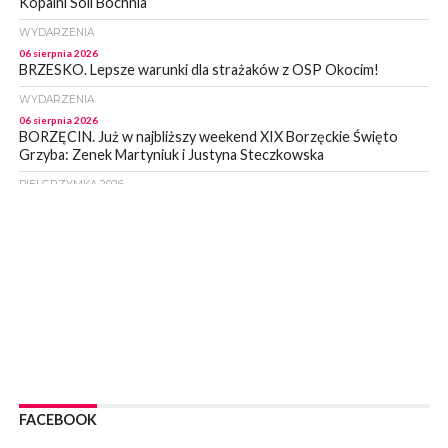
Kopalni Soli Bochnia
WYDARZENIA
06 sierpnia 2026
BRZESKO. Lepsze warunki dla strażaków z OSP Okocim!
WYDARZENIA
06 sierpnia 2026
BORZĘCIN. Już w najbliższy weekend XIX Borzęckie Święto
Grzyba: Zenek Martyniuk i Justyna Steczkowska
PIELGRZYMKA 2026
05 sierpnia 2026
Z BOCHNI NA JASNĄ GÓRĘ. Drugi dzień wędrówki [ZDJĘCIA]
WYDARZENIA
05 sierpnia 2026
NASZ NEWS. Powstał Komitet Ochrony Ładu
Przestrzennego Miasta Bochnia. To odpowiedź na działania
magistratu
WYDARZENIA
05 sierpnia 2026
LIPNICA MUROWANA. Na święcie gminy zagra zespół Kombi
[PROGRAM]
FACEBOOK
WYDARZENIA