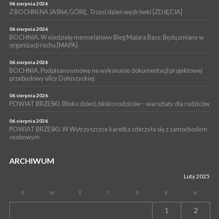
06 sierpnia 2026
WYDARZENIA
Z BOCHNI NA JASNĄ GÓRĘ. Trzeci dzień wędrówki [ZDJĘCIA]
04 sierpnia 2026
BOCHNIA. Rusza Gospelowe Lato. To będą cztery dni radosnej
06 sierpnia 2026
muzyki [PROGRAM KONCERTÓW]
BOCHNIA. W niedzielę memoriałowy Bieg Majora Bacy. Będą zmiany w
organizacji ruchu [MAPA]
06 sierpnia 2026
BOCHNIA. Podpisano umowę na wykonanie dokumentacji projektowej
przebudowy ulicy Dołuszyckiej
06 sierpnia 2026
POWIAT BRZESKI. Blisko dzieci, blisko rodziców – warsztaty dla rodziców
06 sierpnia 2026
POWIAT BRZESKI. W Wytrzyszczce karetka zderzyła się z samochodem
osobowym
ARCHIWUM
Luty 2025
P
W
Ś
C
P
S
N
1
2