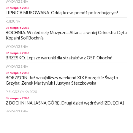
WYDARZENIA
06 sierpnia 2026
LIPNICA MUROWANA. Oddaj krew, pomóż potrzebującym!
KULTURA
06 sierpnia 2026
BOCHNIA. W niedzielę Muzyczna Altana, a w niej Orkiestra Dęta
Kopalni Soli Bochnia
WYDARZENIA
06 sierpnia 2026
BRZESKO. Lepsze warunki dla strażaków z OSP Okocim!
WYDARZENIA
06 sierpnia 2026
BORZĘCIN. Już w najbliższy weekend XIX Borzęckie Święto
Grzyba: Zenek Martyniuk i Justyna Steczkowska
PIELGRZYMKA 2026
05 sierpnia 2026
Z BOCHNI NA JASNĄ GÓRĘ. Drugi dzień wędrówki [ZDJĘCIA]
WYDARZENIA
05 sierpnia 2026
NASZ NEWS. Powstał Komitet Ochrony Ładu
Przestrzennego Miasta Bochnia. To odpowiedź na działania