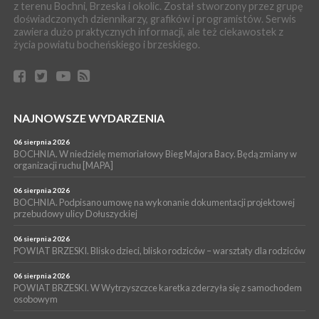
z terenu Bochni, Brzeska i okolic. Został stworzony przez grupę
Z BOCHNI NA JASNĄ GÓRĘ. Pierwszy dzień wędrówki
doświadczonych dziennikarzy, grafików i programistów. Serwis
[ZDJĘCIA]
zawiera dużo praktycznych informacji, ale też ciekawostek z
WYDARZENIA
życia powiatu bocheńskiego i brzeskiego.
04 sierpnia 2026
BRZESKO. Śledczy wyjaśniają, jak doszło do śmierci 32-letniego
mężczyzny
WYDARZENIA
NAJNOWSZE WYDARZENIA
04 sierpnia 2026
BOCHNIA. Rusza Gospelowe Lato. To będą cztery dni radosnej
muzyki [PROGRAM KONCERTÓW]
06 sierpnia 2026
BOCHNIA. W niedzielę memoriałowy Bieg Majora Bacy. Będą zmiany w
SPORT
organizacji ruchu [MAPA]
04 sierpnia 2026
BOCHNIA. W niedzielę XXXII Memoriałowy Bieg Majora Bacy!
06 sierpnia 2026
BOCHNIA. Podpisano umowę na wykonanie dokumentacji projektowej
przebudowy ulicy Dołuszyckiej
06 sierpnia 2026
POWIAT BRZESKI. Blisko dzieci, blisko rodziców – warsztaty dla rodziców
06 sierpnia 2026
POWIAT BRZESKI. W Wytrzyszczce karetka zderzyła się z samochodem
osobowym