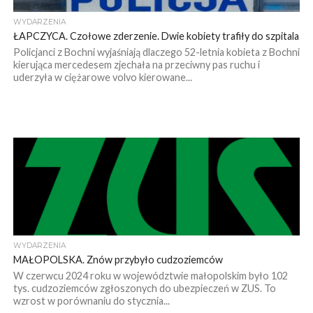
WYDARZENIA
ŁAPCZYCA. Czołowe zderzenie. Dwie kobiety trafiły do szpitala
Policjanci z Bochni wyjaśniają dlaczego 52-letnia kobieta z Bochni
kierująca mercedesem zjechała na przeciwny pas ruchu i
uderzyła w ciężarowe volvo kierowane...
WYDARZENIA
MAŁOPOLSKA. Znów przybyło cudzoziemców
W czerwcu 2024 roku w województwie małopolskim było 102
tys. cudzoziemców zgłoszonych do ubezpieczeń w ZUS. To
wzrost w porównaniu do stycznia...