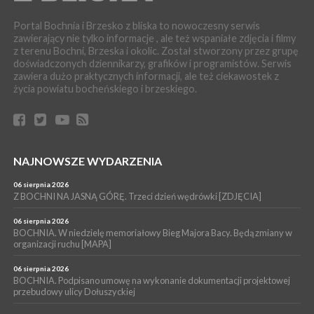
WYDARZENIA
Portal Bochnia i Brzesko z bliska to nowoczesny serwis
04 sierpnia 2026
zawierający nie tylko informacje , ale też wspaniałe zdjęcia i filmy
MASZKIENICE. Pies pogryzł 3-letnią dziewczynkę. Śmigłowiec
z terenu Bochni, Brzeska i okolic. Został stworzony przez grupę
zabrał dziecko do szpitala w Krakowie
doświadczonych dziennikarzy, grafików i programistów. Serwis
PIELGRZYMKA 2026
zawiera dużo praktycznych informacji, ale też ciekawostek z
życia powiatu bocheńskiego i brzeskiego.
04 sierpnia 2026
Z BOCHNI NA JASNĄ GÓRĘ. Pierwszy dzień wędrówki
[ZDJĘCIA]
WYDARZENIA
04 sierpnia 2026
BRZESKO. Śledczy wyjaśniają, jak doszło do śmierci 32-letniego
NAJNOWSZE WYDARZENIA
mężczyzny
06 sierpnia 2026
WYDARZENIA
Z BOCHNI NA JASNĄ GÓRĘ. Trzeci dzień wędrówki [ZDJĘCIA]
04 sierpnia 2026
BOCHNIA. Rusza Gospelowe Lato. To będą cztery dni radosnej
06 sierpnia 2026
muzyki [PROGRAM KONCERTÓW]
BOCHNIA. W niedzielę memoriałowy Bieg Majora Bacy. Będą zmiany w
organizacji ruchu [MAPA]
06 sierpnia 2026
BOCHNIA. Podpisano umowę na wykonanie dokumentacji projektowej
przebudowy ulicy Dołuszyckiej