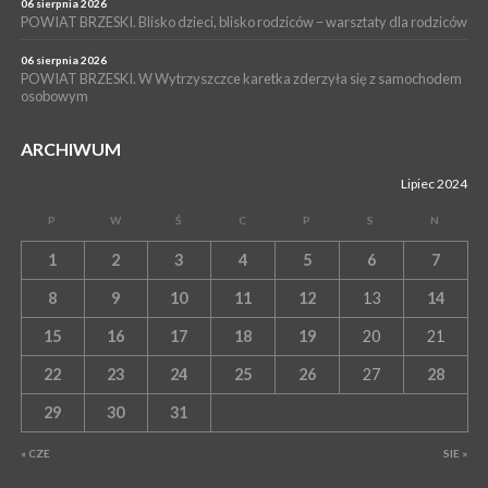
06 sierpnia 2026
POWIAT BRZESKI. Blisko dzieci, blisko rodziców – warsztaty dla rodziców
06 sierpnia 2026
POWIAT BRZESKI. W Wytrzyszczce karetka zderzyła się z samochodem
osobowym
ARCHIWUM
Lipiec 2024
P
W
Ś
C
P
S
N
1
2
3
4
5
6
7
8
9
10
11
12
13
14
15
16
17
18
19
20
21
22
23
24
25
26
27
28
29
30
31
« CZE
SIE »