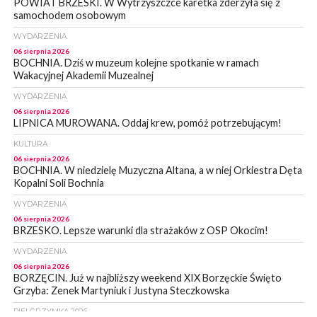
POWIAT BRZESKI. W Wytrzyszczce karetka zderzyła się z
samochodem osobowym
WYDARZENIA
06 sierpnia 2026
BOCHNIA. Dziś w muzeum kolejne spotkanie w ramach
Wakacyjnej Akademii Muzealnej
WYDARZENIA
06 sierpnia 2026
LIPNICA MUROWANA. Oddaj krew, pomóż potrzebującym!
KULTURA
06 sierpnia 2026
BOCHNIA. W niedzielę Muzyczna Altana, a w niej Orkiestra Dęta
Kopalni Soli Bochnia
WYDARZENIA
06 sierpnia 2026
BRZESKO. Lepsze warunki dla strażaków z OSP Okocim!
WYDARZENIA
06 sierpnia 2026
BORZĘCIN. Już w najbliższy weekend XIX Borzęckie Święto
Grzyba: Zenek Martyniuk i Justyna Steczkowska
PIELGRZYMKA 2026