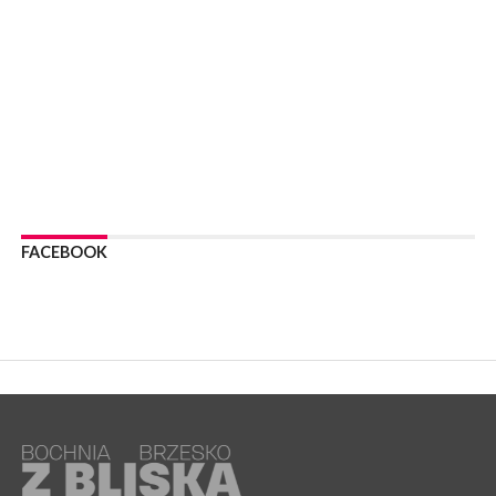
05 sierpnia 2026
Z BOCHNI NA JASNĄ GÓRĘ. Drugi dzień wędrówki [ZDJĘCIA]
WYDARZENIA
05 sierpnia 2026
NASZ NEWS. Powstał Komitet Ochrony Ładu
Przestrzennego Miasta Bochnia. To odpowiedź na działania
magistratu
WYDARZENIA
05 sierpnia 2026
LIPNICA MUROWANA. Na święcie gminy zagra zespół Kombi
[PROGRAM]
FACEBOOK
WYDARZENIA
05 sierpnia 2026
GMINA DRWINIA. 45 dzieci będzie się uczyć pływać. Zajęcia
ruszą we wrześniu
WYDARZENIA
05 sierpnia 2026
BRZESKO. RPWiK apeluje o racjonalne gospodarowanie wodą
WYDARZENIA
05 sierpnia 2026
BRZESKO. Dożynki zaplanowano na 15 sierpnia