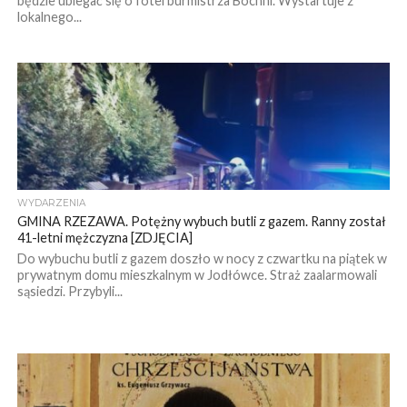
będzie ubiegać się o fotel burmistrza Bochni. Wystartuje z
lokalnego...
WYDARZENIA
GMINA RZEZAWA. Potężny wybuch butli z gazem. Ranny został
41-letni mężczyzna [ZDJĘCIA]
Do wybuchu butli z gazem doszło w nocy z czwartku na piątek w
prywatnym domu mieszkalnym w Jodłówce. Straż zaalarmowali
sąsiedzi. Przybyli...