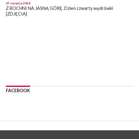
07 sierpnia 2026
Z BOCHNI NA JASNĄ GÓRĘ. Dzień czwarty wędrówki
[ZDJĘCIA]
WYDARZENIA
07 sierpnia 2026
BOCHNIA. Magistrat informuje – stan mostu wiszącego nad
Rabą jest monitorowany
WYDARZENIA
07 sierpnia 2026
BOCHNIA. Już sobotę BKS HAL-MONT Bochnia zmierzy się z
MKS Limanovia
WYDARZENIA
07 sierpnia 2026
NOWY WIŚNICZ. Od poniedziałku ulica Lipnicka w Nowym
FACEBOOK
Wiśniczu będzie nieprzejezdna
WYDARZENIA
07 sierpnia 2026
NOWY WIŚNICZ. Oszust próbował wyłudzić od 81- latki 90 tys
zł. Okazała się sprytniejsza!
WYDARZENIA
07 sierpnia 2026