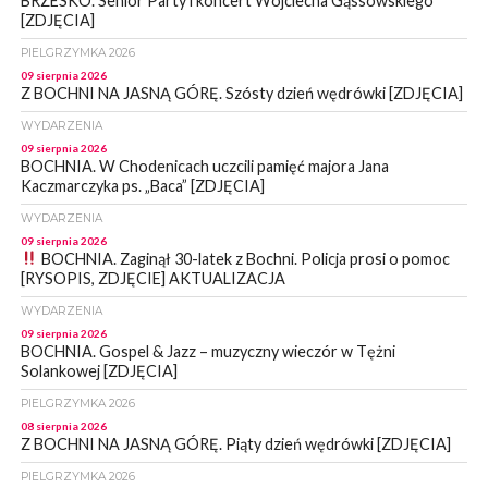
BRZESKO. Senior Party i koncert Wojciecha Gąssowskiego
[ZDJĘCIA]
PIELGRZYMKA 2026
09 sierpnia 2026
Z BOCHNI NA JASNĄ GÓRĘ. Szósty dzień wędrówki [ZDJĘCIA]
WYDARZENIA
09 sierpnia 2026
BOCHNIA. W Chodenicach uczcili pamięć majora Jana
Kaczmarczyka ps. „Baca” [ZDJĘCIA]
WYDARZENIA
09 sierpnia 2026
BOCHNIA. Zaginął 30-latek z Bochni. Policja prosi o pomoc
[RYSOPIS, ZDJĘCIE] AKTUALIZACJA
WYDARZENIA
09 sierpnia 2026
BOCHNIA. Gospel & Jazz – muzyczny wieczór w Tężni
Solankowej [ZDJĘCIA]
PIELGRZYMKA 2026
08 sierpnia 2026
Z BOCHNI NA JASNĄ GÓRĘ. Piąty dzień wędrówki [ZDJĘCIA]
PIELGRZYMKA 2026