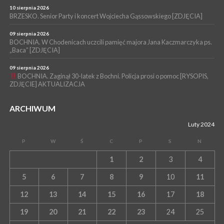
10 sierpnia 2026
BRZESKO. Senior Party i koncert Wojciecha Gąssowskiego [ZDJĘCIA]
09 sierpnia 2026
BOCHNIA. W Chodenicach uczcili pamięć majora Jana Kaczmarczyka ps.
„Baca” [ZDJĘCIA]
09 sierpnia 2026
BOCHNIA. Zaginął 30-latek z Bochni. Policja prosi o pomoc [RYSOPIS,
ZDJĘCIE] AKTUALIZACJA
ARCHIWUM
Luty 2024
P
W
Ś
C
P
S
N
1
2
3
4
5
6
7
8
9
10
11
12
13
14
15
16
17
18
19
20
21
22
23
24
25