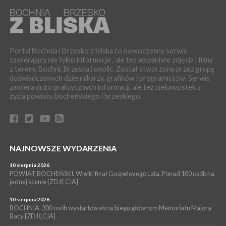
BOCHNIA. Fatalny stan mostu wiszącego w Damienicach nad
Rabą! Wiceprzewodniczący RM w Bochni alarmuje
WYDARZENIA
07 sierpnia 2026
LIPNICA MUROWANA. Zostanie wyremontowana droga w
Portal Bochnia i Brzesko z bliska to nowoczesny serwis
Lipnicy Górnej. Podpisano umowę na realizację tej inwestycji
zawierający nie tylko informacje , ale też wspaniałe zdjęcia i filmy
z terenu Bochni, Brzeska i okolic. Został stworzony przez grupę
KULTURA
doświadczonych dziennikarzy, grafików i programistów. Serwis
07 sierpnia 2026
zawiera dużo praktycznych informacji, ale też ciekawostek z
BRZESKO. W sobotę Senior Party 2026. ZAśpiewa Wojciech
życia powiatu bocheńskiego i brzeskiego.
Gąssowski
WYDARZENIA
06 sierpnia 2026
Z BOCHNI NA JASNĄ GÓRĘ. Trzeci dzień wędrówki [ZDJĘCIA]
WYDARZENIA
NAJNOWSZE WYDARZENIA
06 sierpnia 2026
BOCHNIA. W niedzielę memoriałowy Bieg Majora Bacy. Będą
10 sierpnia 2026
zmiany w organizacji ruchu [MAPA]
POWIAT BOCHEŃSKI. Wielki finał Gospelovego Lata. Ponad 100 osób na
jednej scenie [ZDJĘCIA]
WYDARZENIA
06 sierpnia 2026
10 sierpnia 2026
BOCHNIA. Podpisano umowę na wykonanie dokumentacji
BOCHNIA. 300 osób wystartowało w biegu głównym Memoriału Majora
Bacy [ZDJĘCIA]
projektowej przebudowy ulicy Dołuszyckiej