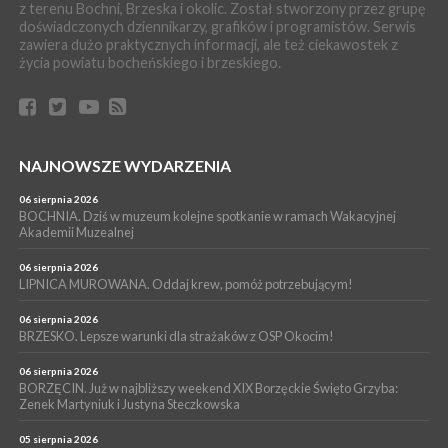
z terenu Bochni, Brzeska i okolic. Został stworzony przez grupę
ARTYKUŁ PARTNERSKI
doświadczonych dziennikarzy, grafików i programistów. Serwis
zawiera dużo praktycznych informacji, ale też ciekawostek z
04 sierpnia 2026
Codzienne nawyki, które wspierają zdrowie dziecka na dłużej
życia powiatu bocheńskiego i brzeskiego.
WYDARZENIA
04 sierpnia 2026
BRZESKO. Już jest Karta Mieszkańca Gminy Brzesko. Co to
oznacza?
NAJNOWSZE WYDARZENIA
WYDARZENIA
04 sierpnia 2026
06 sierpnia 2026
BOCHNIA. Kolejny patriotyczny mural na os. Niepodległości.
BOCHNIA. Dziś w muzeum kolejne spotkanie w ramach Wakacyjnej
Tym razem przedstawia Wojciecha Korfantego
Akademii Muzealnej
06 sierpnia 2026
LIPNICA MUROWANA. Oddaj krew, pomóż potrzebującym!
06 sierpnia 2026
BRZESKO. Lepsze warunki dla strażaków z OSP Okocim!
06 sierpnia 2026
BORZĘCIN. Już w najbliższy weekend XIX Borzęckie Święto Grzyba:
Zenek Martyniuk i Justyna Steczkowska
05 sierpnia 2026