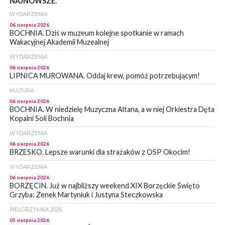
NAJNOWSZE.
WYDARZENIA
06 sierpnia 2026
BOCHNIA. Dziś w muzeum kolejne spotkanie w ramach
Wakacyjnej Akademii Muzealnej
WYDARZENIA
06 sierpnia 2026
LIPNICA MUROWANA. Oddaj krew, pomóż potrzebującym!
KULTURA
06 sierpnia 2026
BOCHNIA. W niedzielę Muzyczna Altana, a w niej Orkiestra Dęta
Kopalni Soli Bochnia
WYDARZENIA
06 sierpnia 2026
BRZESKO. Lepsze warunki dla strażaków z OSP Okocim!
WYDARZENIA
06 sierpnia 2026
BORZĘCIN. Już w najbliższy weekend XIX Borzęckie Święto
Grzyba: Zenek Martyniuk i Justyna Steczkowska
PIELGRZYMKA 2026
05 sierpnia 2026