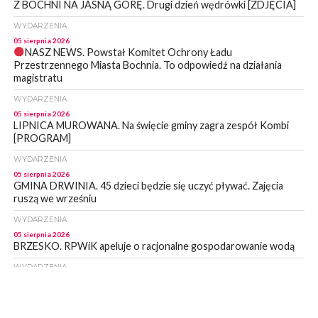
Z BOCHNI NA JASNĄ GÓRĘ. Drugi dzień wędrówki [ZDJĘCIA]
WYDARZENIA
05 sierpnia 2026
NASZ NEWS. Powstał Komitet Ochrony Ładu
Przestrzennego Miasta Bochnia. To odpowiedź na działania
magistratu
WYDARZENIA
05 sierpnia 2026
LIPNICA MUROWANA. Na święcie gminy zagra zespół Kombi
[PROGRAM]
WYDARZENIA
05 sierpnia 2026
GMINA DRWINIA. 45 dzieci będzie się uczyć pływać. Zajęcia
ruszą we wrześniu
WYDARZENIA
05 sierpnia 2026
BRZESKO. RPWiK apeluje o racjonalne gospodarowanie wodą
WYDARZENIA
05 sierpnia 2026
BRZESKO. Dożynki zaplanowano na 15 sierpnia
WYDARZENIA