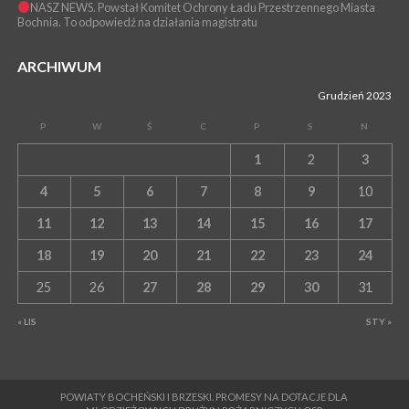
NASZ NEWS. Powstał Komitet Ochrony Ładu Przestrzennego Miasta
Bochnia. To odpowiedź na działania magistratu
ARCHIWUM
Grudzień 2023
P
W
Ś
C
P
S
N
1
2
3
4
5
6
7
8
9
10
11
12
13
14
15
16
17
18
19
20
21
22
23
24
25
26
27
28
29
30
31
« LIS
STY »
POWIATY BOCHEŃSKI I BRZESKI. PROMESY NA DOTACJE DLA