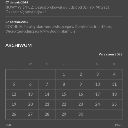
07 sierpnia 2026
NOWY WIŚNICZ. Oszust próbował wyłudzić od 81- latki 90 tys zł.
Okazała się sprytniejsza!
07 sierpnia 2026
BOCHNIA. Fatalny stan mostu wiszącego w Damienicach nad Rabą!
Wiceprzewodniczący RM w Bochni alarmuje
ARCHIWUM
Wrzesień 2022
P
W
Ś
C
P
S
N
1
2
3
4
5
6
7
8
9
10
11
12
13
14
15
16
17
18
19
20
21
22
23
24
25
26
27
28
29
30
« SIE
PAŹ »