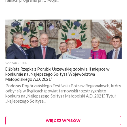
ramach programu pn. ,,Twoja...
WYDARZENIA
Elżbieta Rzepka z Porąbki Uszewskiej zdobyła II miejsce w
konkursie na „Najlepszego Sołtysa Województwa
Małopolskiego A.D. 2021”
Podczas Pogórzańskiego Festiwalu Potraw Regionalnych, który
odbył się w Ryglicach (powiat tarnowski) rozstrzygnięto
konkurs na „Najlepszego Sołtysa Małopolski A.D. 2021”. Tytuł
„Najlepszego Sołtysa...
WIĘCEJ WPISÓW