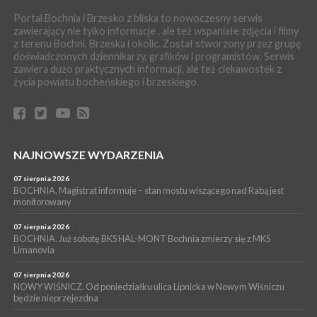
BOCHNIA. W niedzielę Muzyczna Altana, a w niej Orkiestra Dęta
Portal Bochnia i Brzesko z bliska to nowoczesny serwis
Kopalni Soli Bochnia
zawierający nie tylko informacje , ale też wspaniałe zdjęcia i filmy
z terenu Bochni, Brzeska i okolic. Został stworzony przez grupę
WYDARZENIA
doświadczonych dziennikarzy, grafików i programistów. Serwis
06 sierpnia 2026
zawiera dużo praktycznych informacji, ale też ciekawostek z
BRZESKO. Lepsze warunki dla strażaków z OSP Okocim!
życia powiatu bocheńskiego i brzeskiego.
WYDARZENIA
06 sierpnia 2026
BORZĘCIN. Już w najbliższy weekend XIX Borzęckie Święto
Grzyba: Zenek Martyniuk i Justyna Steczkowska
PIELGRZYMKA 2026
NAJNOWSZE WYDARZENIA
05 sierpnia 2026
Z BOCHNI NA JASNĄ GÓRĘ. Drugi dzień wędrówki [ZDJĘCIA]
07 sierpnia 2026
BOCHNIA. Magistrat informuje – stan mostu wiszącego nad Rabą jest
WYDARZENIA
monitorowany
05 sierpnia 2026
NASZ NEWS. Powstał Komitet Ochrony Ładu
07 sierpnia 2026
Przestrzennego Miasta Bochnia. To odpowiedź na działania
BOCHNIA. Już sobotę BKS HAL-MONT Bochnia zmierzy się z MKS
Limanovia
magistratu
07 sierpnia 2026
NOWY WIŚNICZ. Od poniedziałku ulica Lipnicka w Nowym Wiśniczu
będzie nieprzejezdna