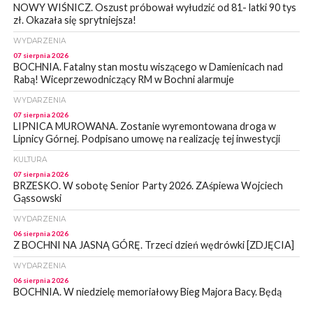
NOWY WIŚNICZ. Oszust próbował wyłudzić od 81- latki 90 tys
zł. Okazała się sprytniejsza!
WYDARZENIA
07 sierpnia 2026
BOCHNIA. Fatalny stan mostu wiszącego w Damienicach nad
Rabą! Wiceprzewodniczący RM w Bochni alarmuje
WYDARZENIA
07 sierpnia 2026
LIPNICA MUROWANA. Zostanie wyremontowana droga w
Lipnicy Górnej. Podpisano umowę na realizację tej inwestycji
KULTURA
07 sierpnia 2026
BRZESKO. W sobotę Senior Party 2026. ZAśpiewa Wojciech
Gąssowski
WYDARZENIA
06 sierpnia 2026
Z BOCHNI NA JASNĄ GÓRĘ. Trzeci dzień wędrówki [ZDJĘCIA]
WYDARZENIA
06 sierpnia 2026
BOCHNIA. W niedzielę memoriałowy Bieg Majora Bacy. Będą
zmiany w organizacji ruchu [MAPA]