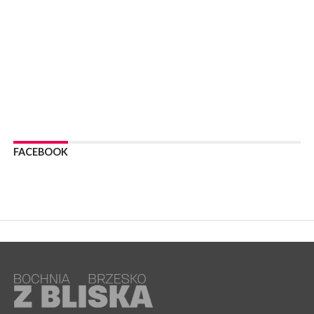
WYDARZENIA
06 sierpnia 2026
BOCHNIA. Podpisano umowę na wykonanie dokumentacji
projektowej przebudowy ulicy Dołuszyckiej
WYDARZENIA
06 sierpnia 2026
POWIAT BRZESKI. Blisko dzieci, blisko rodziców – warsztaty dla
rodziców
WYDARZENIA
06 sierpnia 2026
FACEBOOK
POWIAT BRZESKI. W Wytrzyszczce karetka zderzyła się z
samochodem osobowym
WYDARZENIA
06 sierpnia 2026
BOCHNIA. Dziś w muzeum kolejne spotkanie w ramach
Wakacyjnej Akademii Muzealnej
WYDARZENIA
06 sierpnia 2026
LIPNICA MUROWANA. Oddaj krew, pomóż potrzebującym!
KULTURA
06 sierpnia 2026