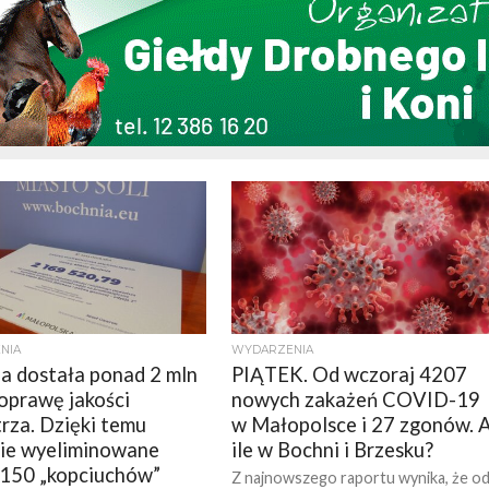
NIA
WYDARZENIA
a dostała ponad 2 mln
PIĄTEK. Od wczoraj 4207
poprawę jakości
nowych zakażeń COVID-19
rza. Dzięki temu
w Małopolsce i 27 zgonów. 
ie wyeliminowane
ile w Bochni i Brzesku?
150 „kopciuchów”
Z najnowszego raportu wynika, że o