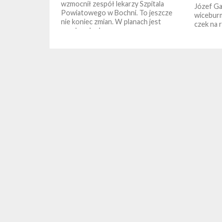
wzmocnił zespół lekarzy Szpitala
Józef G
Powiatowego w Bochni. To jeszcze
wiceburm
nie koniec zmian. W planach jest
czek na 
uruchomienie...
jakości 
wymiana 
na proek