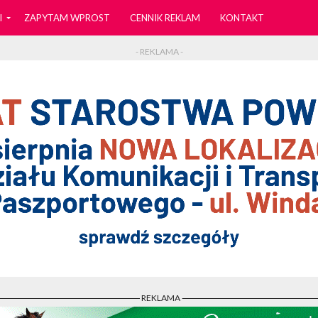
I
ZAPYTAM WPROST
CENNIK REKLAM
KONTAKT
- REKLAMA -
- REKLAMA -