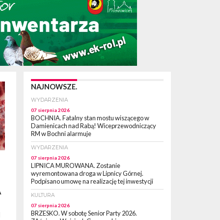
NAJNOWSZE.
WYDARZENIA
07 sierpnia 2026
BOCHNIA. Fatalny stan mostu wiszącego w
Damienicach nad Rabą! Wiceprzewodniczący
RM w Bochni alarmuje
WYDARZENIA
07 sierpnia 2026
LIPNICA MUROWANA. Zostanie
wyremontowana droga w Lipnicy Górnej.
Podpisano umowę na realizację tej inwestycji
A
KULTURA
07 sierpnia 2026
BRZESKO. W sobotę Senior Party 2026.
d