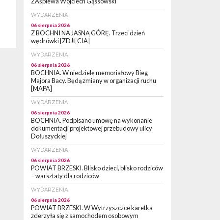
ZAśpiewa Wojciech Gąssowski
WYDARZENIA
06 sierpnia 2026
Z BOCHNI NA JASNĄ GÓRĘ. Trzeci dzień
wędrówki [ZDJĘCIA]
WYDARZENIA
06 sierpnia 2026
BOCHNIA. W niedzielę memoriałowy Bieg
Majora Bacy. Będą zmiany w organizacji ruchu
[MAPA]
WYDARZENIA
06 sierpnia 2026
BOCHNIA. Podpisano umowę na wykonanie
dokumentacji projektowej przebudowy ulicy
Dołuszyckiej
WYDARZENIA
06 sierpnia 2026
POWIAT BRZESKI. Blisko dzieci, blisko rodziców
– warsztaty dla rodziców
WYDARZENIA
06 sierpnia 2026
POWIAT BRZESKI. W Wytrzyszczce karetka
zderzyła się z samochodem osobowym