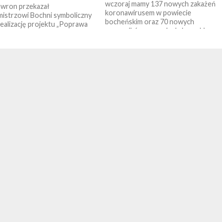
wczoraj mamy 137 nowych zakażeń
awron przekazał
koronawirusem w powiecie
istrzowi Bochni symboliczny
bocheńskim oraz 70 nowych
realizację projektu „Poprawa
przypadków w powiecie brzeskim.
miejskiego powietrza –
tradycyjnych źródeł ciepła
ologiczne w Gminie Miasta...