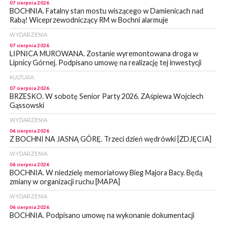
07 sierpnia 2026
BOCHNIA. Fatalny stan mostu wiszącego w Damienicach nad
Rabą! Wiceprzewodniczący RM w Bochni alarmuje
WYDARZENIA
07 sierpnia 2026
LIPNICA MUROWANA. Zostanie wyremontowana droga w
Lipnicy Górnej. Podpisano umowę na realizację tej inwestycji
KULTURA
07 sierpnia 2026
BRZESKO. W sobotę Senior Party 2026. ZAśpiewa Wojciech
Gąssowski
WYDARZENIA
06 sierpnia 2026
Z BOCHNI NA JASNĄ GÓRĘ. Trzeci dzień wędrówki [ZDJĘCIA]
WYDARZENIA
06 sierpnia 2026
BOCHNIA. W niedzielę memoriałowy Bieg Majora Bacy. Będą
zmiany w organizacji ruchu [MAPA]
WYDARZENIA
06 sierpnia 2026
BOCHNIA. Podpisano umowę na wykonanie dokumentacji
projektowej przebudowy ulicy Dołuszyckiej