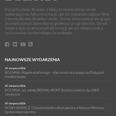
06 sierpnia 2026
BRZESKO. Lepsze warunki dla strażaków z OSP Okocim!
Portal Bochnia i Brzesko z bliska to nowoczesny serwis
zawierający nie tylko informacje , ale też wspaniałe zdjęcia i filmy
WYDARZENIA
z terenu Bochni, Brzeska i okolic. Został stworzony przez grupę
06 sierpnia 2026
doświadczonych dziennikarzy, grafików i programistów. Serwis
BORZĘCIN. Już w najbliższy weekend XIX Borzęckie Święto
zawiera dużo praktycznych informacji, ale też ciekawostek z
Grzyba: Zenek Martyniuk i Justyna Steczkowska
życia powiatu bocheńskiego i brzeskiego.
PIELGRZYMKA 2026
05 sierpnia 2026
Z BOCHNI NA JASNĄ GÓRĘ. Drugi dzień wędrówki [ZDJĘCIA]
WYDARZENIA
NAJNOWSZE WYDARZENIA
05 sierpnia 2026
NASZ NEWS. Powstał Komitet Ochrony Ładu
Przestrzennego Miasta Bochnia. To odpowiedź na działania
07 sierpnia 2026
magistratu
BOCHNIA. Magistrat informuje – stan mostu wiszącego nad Rabą jest
monitorowany
WYDARZENIA
05 sierpnia 2026
07 sierpnia 2026
LIPNICA MUROWANA. Na święcie gminy zagra zespół Kombi
BOCHNIA. Już sobotę BKS HAL-MONT Bochnia zmierzy się z MKS
Limanovia
[PROGRAM]
07 sierpnia 2026
NOWY WIŚNICZ. Od poniedziałku ulica Lipnicka w Nowym Wiśniczu
będzie nieprzejezdna