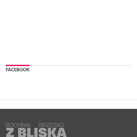
WYDARZENIA
06 sierpnia 2026
POWIAT BRZESKI. Blisko dzieci, blisko rodziców – warsztaty dla
rodziców
WYDARZENIA
06 sierpnia 2026
POWIAT BRZESKI. W Wytrzyszczce karetka zderzyła się z
samochodem osobowym
WYDARZENIA
06 sierpnia 2026
FACEBOOK
BOCHNIA. Dziś w muzeum kolejne spotkanie w ramach
Wakacyjnej Akademii Muzealnej
WYDARZENIA
06 sierpnia 2026
LIPNICA MUROWANA. Oddaj krew, pomóż potrzebującym!
KULTURA
06 sierpnia 2026
BOCHNIA. W niedzielę Muzyczna Altana, a w niej Orkiestra Dęta
Kopalni Soli Bochnia
WYDARZENIA