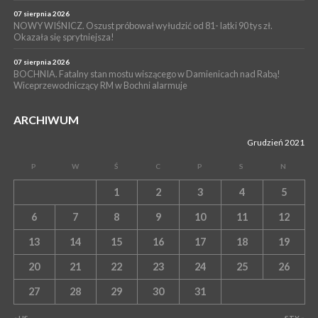
07 sierpnia 2026
NOWY WIŚNICZ. Oszust próbował wyłudzić od 81- latki 90 tys zł.
Okazała się sprytniejsza!
07 sierpnia 2026
BOCHNIA. Fatalny stan mostu wiszącego w Damienicach nad Rabą!
Wiceprzewodniczący RM w Bochni alarmuje
ARCHIWUM
Grudzień 2021
P
W
Ś
C
P
S
N
1
2
3
4
5
6
7
8
9
10
11
12
13
14
15
16
17
18
19
20
21
22
23
24
25
26
27
28
29
30
31
« LIS
STY »