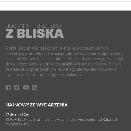
BOCHNIA. Dziś w muzeum kolejne spotkanie w ramach
Wakacyjnej Akademii Muzealnej
WYDARZENIA
06 sierpnia 2026
LIPNICA MUROWANA. Oddaj krew, pomóż potrzebującym!
KULTURA
06 sierpnia 2026
BOCHNIA. W niedzielę Muzyczna Altana, a w niej Orkiestra Dęta
Portal Bochnia i Brzesko z bliska to nowoczesny serwis
Kopalni Soli Bochnia
zawierający nie tylko informacje , ale też wspaniałe zdjęcia i filmy
z terenu Bochni, Brzeska i okolic. Został stworzony przez grupę
WYDARZENIA
doświadczonych dziennikarzy, grafików i programistów. Serwis
06 sierpnia 2026
zawiera dużo praktycznych informacji, ale też ciekawostek z
BRZESKO. Lepsze warunki dla strażaków z OSP Okocim!
życia powiatu bocheńskiego i brzeskiego.
WYDARZENIA
06 sierpnia 2026
BORZĘCIN. Już w najbliższy weekend XIX Borzęckie Święto
Grzyba: Zenek Martyniuk i Justyna Steczkowska
PIELGRZYMKA 2026
NAJNOWSZE WYDARZENIA
05 sierpnia 2026
Z BOCHNI NA JASNĄ GÓRĘ. Drugi dzień wędrówki [ZDJĘCIA]
07 sierpnia 2026
BOCHNIA. Magistrat informuje – stan mostu wiszącego nad Rabą jest
WYDARZENIA
monitorowany
05 sierpnia 2026