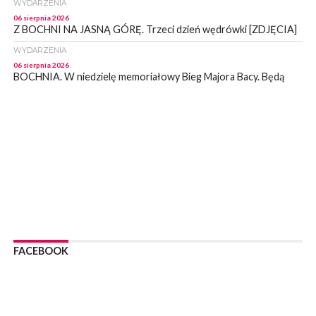
WYDARZENIA
06 sierpnia 2026
Z BOCHNI NA JASNĄ GÓRĘ. Trzeci dzień wędrówki [ZDJĘCIA]
WYDARZENIA
06 sierpnia 2026
BOCHNIA. W niedzielę memoriałowy Bieg Majora Bacy. Będą
zmiany w organizacji ruchu [MAPA]
WYDARZENIA
06 sierpnia 2026
BOCHNIA. Podpisano umowę na wykonanie dokumentacji
projektowej przebudowy ulicy Dołuszyckiej
WYDARZENIA
06 sierpnia 2026
POWIAT BRZESKI. Blisko dzieci, blisko rodziców – warsztaty dla
rodziców
WYDARZENIA
06 sierpnia 2026
FACEBOOK
POWIAT BRZESKI. W Wytrzyszczce karetka zderzyła się z
samochodem osobowym
WYDARZENIA
06 sierpnia 2026