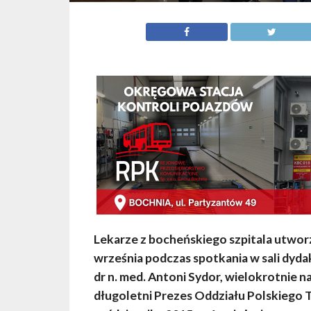
Lekarze z bocheńskiego szpitala utwor
września podczas spotkania w sali dyda
dr n. med. Antoni Sydor, wielokrotnie na
długoletni Prezes Oddziału Polskiego 