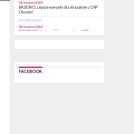
06 sierpnia 2026
BRZESKO. Lepsze warunki dla strażaków z OSP
Okocim!
WYDARZENIA
06 sierpnia 2026
BORZĘCIN. Już w najbliższy weekend XIX
Borzęckie Święto Grzyba: Zenek Martyniuk i
Justyna Steczkowska
PIELGRZYMKA 2026
05 sierpnia 2026
Z BOCHNI NA JASNĄ GÓRĘ. Drugi dzień
wędrówki [ZDJĘCIA]
FACEBOOK
WYDARZENIA
05 sierpnia 2026
NASZ NEWS. Powstał Komitet Ochrony Ładu
Przestrzennego Miasta Bochnia. To odpowiedź
na działania magistratu
WYDARZENIA
05 sierpnia 2026
LIPNICA MUROWANA. Na święcie gminy zagra
zespół Kombi [PROGRAM]
WYDARZENIA
05 sierpnia 2026