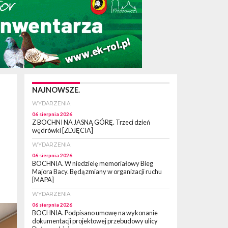
NAJNOWSZE.
WYDARZENIA
06 sierpnia 2026
Z BOCHNI NA JASNĄ GÓRĘ. Trzeci dzień
wędrówki [ZDJĘCIA]
WYDARZENIA
06 sierpnia 2026
BOCHNIA. W niedzielę memoriałowy Bieg
Majora Bacy. Będą zmiany w organizacji ruchu
[MAPA]
WYDARZENIA
06 sierpnia 2026
BOCHNIA. Podpisano umowę na wykonanie
dokumentacji projektowej przebudowy ulicy