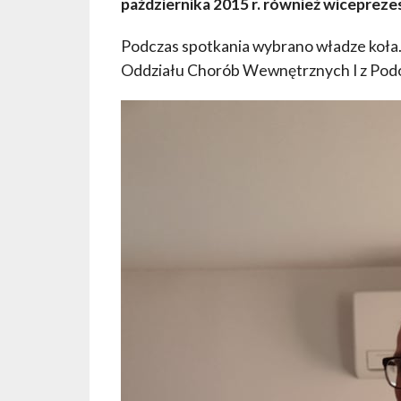
października 2015 r. również wiceprez
Podczas spotkania wybrano władze koła. 
Oddziału Chorób Wewnętrznych I z Pod