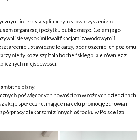
dycznym, interdyscyplinarnym stowarzyszeniem
usem organizacji pożytku publicznego. Celem jego
kazywali się wysokimi kwalifikacjami zawodowymi i
kształcenie ustawiczne lekarzy, podnoszenie ich poziomu
rzy nie tylko ze szpitala bocheńskiego, ale również z
olicznych miejscowości.
 ambitne plany.
tycznych poświęconych nowościom w różnych dziedzinach
z akcje społeczne, mające na celu promocję zdrowia i
spółpracy z lekarzami z innych ośrodku w Polsce i za