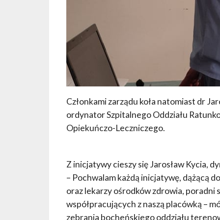
Członkami zarządu koła natomiast dr Jar
ordynator Szpitalnego Oddziału Ratunk
Opiekuńczo-Leczniczego.
Z inicjatywy cieszy się Jarosław Kycia, d
– Pochwalam każdą inicjatywę, dążącą do
oraz lekarzy ośrodków zdrowia, poradni s
współpracujących z naszą placówką – mó
zebrania bocheńskiego oddziału tereno