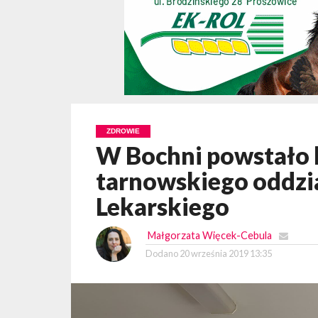
ZDROWIE
W Bochni powstało 
tarnowskiego oddzi
Lekarskiego
Małgorzata Więcek-Cebula
Dodano
20 września 2019 13:35