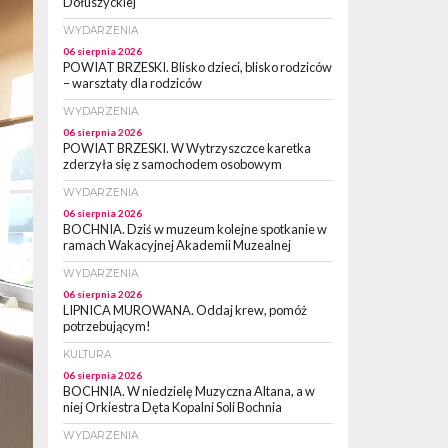
Dołuszyckiej
WYDARZENIA
06 sierpnia 2026
POWIAT BRZESKI. Blisko dzieci, blisko rodziców
– warsztaty dla rodziców
WYDARZENIA
06 sierpnia 2026
POWIAT BRZESKI. W Wytrzyszczce karetka
zderzyła się z samochodem osobowym
WYDARZENIA
06 sierpnia 2026
BOCHNIA. Dziś w muzeum kolejne spotkanie w
ramach Wakacyjnej Akademii Muzealnej
WYDARZENIA
06 sierpnia 2026
LIPNICA MUROWANA. Oddaj krew, pomóż
potrzebującym!
KULTURA
06 sierpnia 2026
BOCHNIA. W niedzielę Muzyczna Altana, a w
niej Orkiestra Dęta Kopalni Soli Bochnia
WYDARZENIA