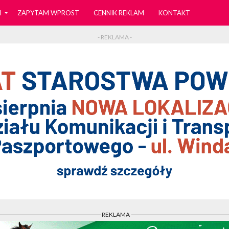
I
ZAPYTAM WPROST
CENNIK REKLAM
KONTAKT
- REKLAMA -
- REKLAMA -