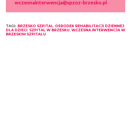
wczesnainterwencja@spzoz-brzesko.pl
TAGI:
BRZESKO SZPITAL
,
OŚRODEK REHABILITACJI DZIENNEJ
DLA DZIECI
,
SZPITAL W BRZESKU
,
WCZESNA INTERWENCJA W
BRZESKIM SZPITALU