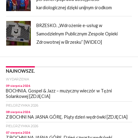
kardiologicznej dzięki unijnym środkom
BRZESKO. „Wdrożenie e-usług w
Samodzielnym Publicznym Zespole Opieki
Zdrowotnej w Brzesku” [WIDEO]
NAJNOWSZE.
WYDARZENIA
09 sierpnia 2026
BOCHNIA. Gospel & Jazz – muzyczny wieczór w Tężni
Solankowej [ZDJĘCIA]
PIELGRZYMKA 2026
08 sierpnia 2026
Z BOCHNI NA JASNA GÓRĘ. Piąty dzień wędrówki [ZDJĘCIA]
PIELGRZYMKA 2026
07 sierpnia 2026
Z BOCHNI NA JASNĄ GÓRĘ. Dzień czwarty wędrówki