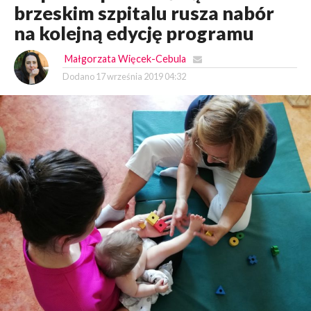
brzeskim szpitalu rusza nabór
na kolejną edycję programu
Małgorzata Więcek-Cebula
Dodano
17 września 2019 04:32