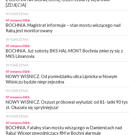
[ZDJĘCIA]
WYDARZENIA
07 sierpnia 2026
BOCHNIA. Magistrat informuje – stan mostu wiszącego nad
Rabą jest monitorowany
WYDARZENIA
07 sierpnia 2026
BOCHNIA. Już sobotę BKS HAL-MONT Bochnia zmierzy się z
MKS Limanovia
WYDARZENIA
07 sierpnia 2026
NOWY WIŚNICZ. Od poniedziałku ulica Lipnicka w Nowym
Wiśniczu będzie nieprzejezdna
WYDARZENIA
07 sierpnia 2026
NOWY WIŚNICZ. Oszust próbował wyłudzić od 81- latki 90 tys
zł. Okazała się sprytniejsza!
WYDARZENIA
07 sierpnia 2026
BOCHNIA. Fatalny stan mostu wiszącego w Damienicach nad
Rabą! Wiceprzewodniczący RM w Bochni alarmuje