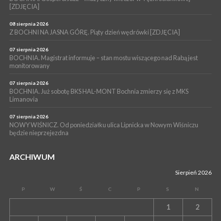
WYDARZENIA
[ZDJĘCIA]
06 sierpnia 2026
BORZĘCIN. Już w najbliższy weekend XIX Borzęckie Święto
08 sierpnia 2026
Grzyba: Zenek Martyniuk i Justyna Steczkowska
Z BOCHNI NA JASNA GÓRĘ. Piąty dzień wędrówki [ZDJĘCIA]
07 sierpnia 2026
BOCHNIA. Magistrat informuje – stan mostu wiszącego nad Rabą jest
monitorowany
07 sierpnia 2026
BOCHNIA. Już sobotę BKS HAL-MONT Bochnia zmierzy się z MKS
Limanovia
07 sierpnia 2026
NOWY WIŚNICZ. Od poniedziałku ulica Lipnicka w Nowym Wiśniczu
będzie nieprzejezdna
ARCHIWUM
Sierpień 2026
P
W
Ś
C
P
S
N
1
2