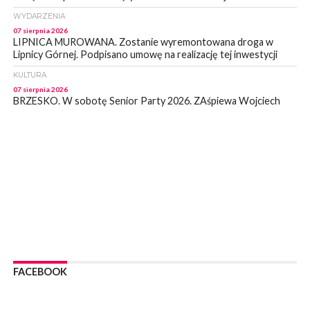
WYDARZENIA
07 sierpnia 2026
LIPNICA MUROWANA. Zostanie wyremontowana droga w
Lipnicy Górnej. Podpisano umowę na realizację tej inwestycji
KULTURA
07 sierpnia 2026
BRZESKO. W sobotę Senior Party 2026. ZAśpiewa Wojciech
Gąssowski
WYDARZENIA
06 sierpnia 2026
Z BOCHNI NA JASNĄ GÓRĘ. Trzeci dzień wędrówki [ZDJĘCIA]
WYDARZENIA
06 sierpnia 2026
BOCHNIA. W niedzielę memoriałowy Bieg Majora Bacy. Będą
zmiany w organizacji ruchu [MAPA]
WYDARZENIA
06 sierpnia 2026
BOCHNIA. Podpisano umowę na wykonanie dokumentacji
FACEBOOK
projektowej przebudowy ulicy Dołuszyckiej
WYDARZENIA