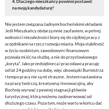
4. Dlaczego mieszkańcy powinni postawić
na moją kandydaturę?
Nie jestem związana żadnymi bocheńskimi układami.
Jeśli Mieszkańcy obdarzą mnie zaufaniem, w pełnej
wolności i niezależności biorę się do ciężkiej pracy z
urzędnikami na rzecz rozwoju miasta. Moja stabilność
w życiu osobistym, zawodowym i finansowym
pozwala mi iść na służbę, a nie do przysłowiowego
„koryta”. Jako przedsiębiorca i pracodawca pracuję
od lat 24 godziny na dobę, więc obowiązki Burmistrza
i tempo pracy nie są mi straszne. Jestem nastawiona
na pracę twórczą, kreatywną i innowacyjną, aby
Bochnię wyrwać z pewnej stagnacji głównie
turystycznej, którą możemy zaobserwować od
dłuższego czasu. Poza tym, może warto w końcu dać