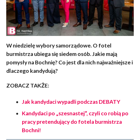
W niedzielę wybory samorządowe. O fotel
burmistrza ubiega się siedem osób. Jakie mają
pomysły na Bochnię? Co jest dla nich najważniejsze i
dlaczego kandydują?
ZOBACZ TAKŻE:
Jak kandydaci wypadli podczas DEBATY
Kandydaci po „szesnastej”, czyli co robią po
pracy pretendujący do fotela burmistrza
Bochni!