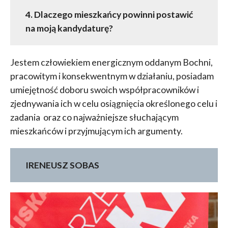
4. Dlaczego mieszkańcy powinni postawić
na moją kandydaturę?
Jestem człowiekiem energicznym oddanym Bochni,
pracowitym i konsekwentnym w działaniu, posiadam
umiejętność doboru swoich współpracowników i
zjednywania ich w celu osiągnięcia określonego celu i
zadania oraz co najważniejsze słuchającym
mieszkańców i przyjmującym ich argumenty.
IRENEUSZ SOBAS