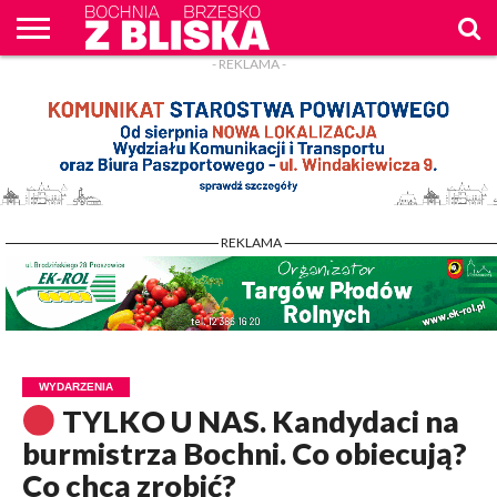
- REKLAMA -
O
NAS
WIADOMOŚCI
ZAPYTAM
CENNIK
KONTAKT
WPROST
REKLAM
- REKLAMA -
WYDARZENIA
TYLKO U NAS. Kandydaci na
burmistrza Bochni. Co obiecują?
Co chcą zrobić?