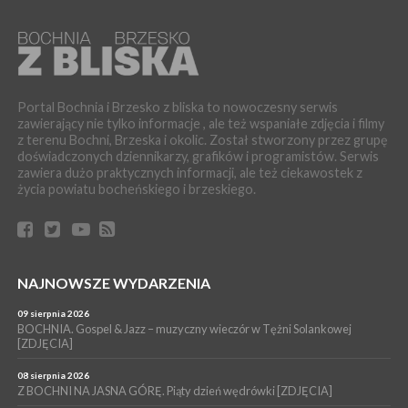
06 sierpnia 2026
POWIAT BRZESKI. W Wytrzyszczce karetka zderzyła się z
samochodem osobowym
WYDARZENIA
06 sierpnia 2026
BOCHNIA. Dziś w muzeum kolejne spotkanie w ramach
Portal Bochnia i Brzesko z bliska to nowoczesny serwis
Wakacyjnej Akademii Muzealnej
zawierający nie tylko informacje , ale też wspaniałe zdjęcia i filmy
z terenu Bochni, Brzeska i okolic. Został stworzony przez grupę
WYDARZENIA
doświadczonych dziennikarzy, grafików i programistów. Serwis
06 sierpnia 2026
zawiera dużo praktycznych informacji, ale też ciekawostek z
LIPNICA MUROWANA. Oddaj krew, pomóż potrzebującym!
życia powiatu bocheńskiego i brzeskiego.
KULTURA
06 sierpnia 2026
BOCHNIA. W niedzielę Muzyczna Altana, a w niej Orkiestra Dęta
Kopalni Soli Bochnia
WYDARZENIA
NAJNOWSZE WYDARZENIA
06 sierpnia 2026
BRZESKO. Lepsze warunki dla strażaków z OSP Okocim!
09 sierpnia 2026
BOCHNIA. Gospel & Jazz – muzyczny wieczór w Tężni Solankowej
WYDARZENIA
[ZDJĘCIA]
06 sierpnia 2026
BORZĘCIN. Już w najbliższy weekend XIX Borzęckie Święto
08 sierpnia 2026
Grzyba: Zenek Martyniuk i Justyna Steczkowska
Z BOCHNI NA JASNA GÓRĘ. Piąty dzień wędrówki [ZDJĘCIA]