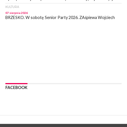
KULTURA
07 sierpnia 2026
BRZESKO. W sobotę Senior Party 2026. ZAśpiewa Wojciech
Gąssowski
WYDARZENIA
06 sierpnia 2026
Z BOCHNI NA JASNĄ GÓRĘ. Trzeci dzień wędrówki [ZDJĘCIA]
WYDARZENIA
06 sierpnia 2026
BOCHNIA. W niedzielę memoriałowy Bieg Majora Bacy. Będą
zmiany w organizacji ruchu [MAPA]
WYDARZENIA
06 sierpnia 2026
BOCHNIA. Podpisano umowę na wykonanie dokumentacji
FACEBOOK
projektowej przebudowy ulicy Dołuszyckiej
WYDARZENIA
06 sierpnia 2026
POWIAT BRZESKI. Blisko dzieci, blisko rodziców – warsztaty dla
rodziców
WYDARZENIA