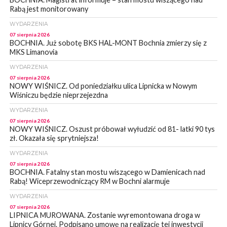
Rabą jest monitorowany
WYDARZENIA
07 sierpnia 2026
BOCHNIA. Już sobotę BKS HAL-MONT Bochnia zmierzy się z
MKS Limanovia
WYDARZENIA
07 sierpnia 2026
NOWY WIŚNICZ. Od poniedziałku ulica Lipnicka w Nowym
Wiśniczu będzie nieprzejezdna
WYDARZENIA
07 sierpnia 2026
NOWY WIŚNICZ. Oszust próbował wyłudzić od 81- latki 90 tys
zł. Okazała się sprytniejsza!
WYDARZENIA
07 sierpnia 2026
BOCHNIA. Fatalny stan mostu wiszącego w Damienicach nad
Rabą! Wiceprzewodniczący RM w Bochni alarmuje
WYDARZENIA
07 sierpnia 2026
LIPNICA MUROWANA. Zostanie wyremontowana droga w
Lipnicy Górnej. Podpisano umowę na realizację tej inwestycji