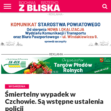
- REKLAMA -
O
NAS
WIADOMOŚCI
ZAPYTAM
CENNIK
KONTAKT
WPROST
REKLAM
- REKLAMA -
WYDARZENIA
Śmiertelny wypadek w
Czchowie. Są wstępne ustalenia
policji