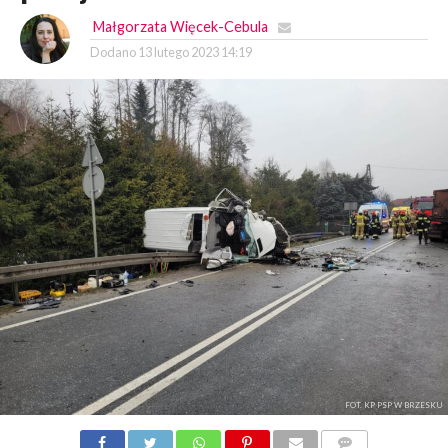
Małgorzata Więcek-Cebula
Dodano
13 lutego 2023 14:19
FOT. KP PSP W BRZESKU