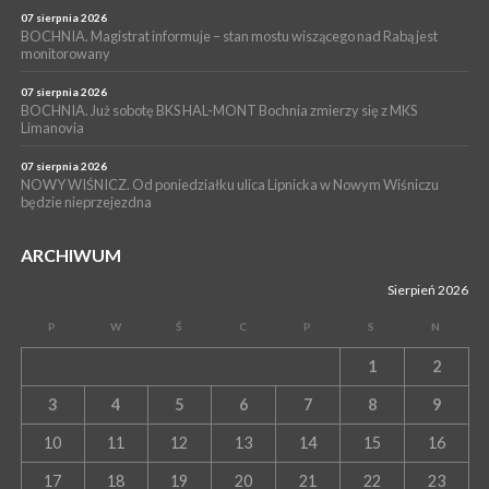
07 sierpnia 2026
BOCHNIA. Magistrat informuje – stan mostu wiszącego nad Rabą jest
monitorowany
07 sierpnia 2026
BOCHNIA. Już sobotę BKS HAL-MONT Bochnia zmierzy się z MKS
Limanovia
07 sierpnia 2026
NOWY WIŚNICZ. Od poniedziałku ulica Lipnicka w Nowym Wiśniczu
będzie nieprzejezdna
ARCHIWUM
Sierpień 2026
P
W
Ś
C
P
S
N
1
2
3
4
5
6
7
8
9
10
11
12
13
14
15
16
17
18
19
20
21
22
23