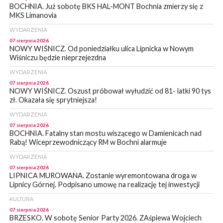
BOCHNIA. Już sobotę BKS HAL-MONT Bochnia zmierzy się z
MKS Limanovia
WYDARZENIA
07 sierpnia 2026
NOWY WIŚNICZ. Od poniedziałku ulica Lipnicka w Nowym
Wiśniczu będzie nieprzejezdna
WYDARZENIA
07 sierpnia 2026
NOWY WIŚNICZ. Oszust próbował wyłudzić od 81- latki 90 tys
zł. Okazała się sprytniejsza!
WYDARZENIA
07 sierpnia 2026
BOCHNIA. Fatalny stan mostu wiszącego w Damienicach nad
Rabą! Wiceprzewodniczący RM w Bochni alarmuje
WYDARZENIA
07 sierpnia 2026
LIPNICA MUROWANA. Zostanie wyremontowana droga w
Lipnicy Górnej. Podpisano umowę na realizację tej inwestycji
KULTURA
07 sierpnia 2026
BRZESKO. W sobotę Senior Party 2026. ZAśpiewa Wojciech