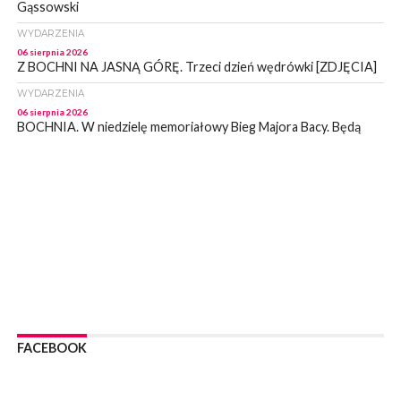
Gąssowski
WYDARZENIA
06 sierpnia 2026
Z BOCHNI NA JASNĄ GÓRĘ. Trzeci dzień wędrówki [ZDJĘCIA]
WYDARZENIA
06 sierpnia 2026
BOCHNIA. W niedzielę memoriałowy Bieg Majora Bacy. Będą
zmiany w organizacji ruchu [MAPA]
WYDARZENIA
06 sierpnia 2026
BOCHNIA. Podpisano umowę na wykonanie dokumentacji
projektowej przebudowy ulicy Dołuszyckiej
WYDARZENIA
06 sierpnia 2026
POWIAT BRZESKI. Blisko dzieci, blisko rodziców – warsztaty dla
rodziców
WYDARZENIA
06 sierpnia 2026
FACEBOOK
POWIAT BRZESKI. W Wytrzyszczce karetka zderzyła się z
samochodem osobowym
WYDARZENIA