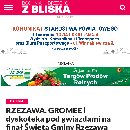
- REKLAMA -
O
NAS
WIADOMOŚCI
ZAPYTAM
CENNIK
KONTAKT
WPROST
REKLAM
- REKLAMA -
GALERIA
RZEZAWA. GROMEE i
dyskoteka pod gwiazdami na
finał Święta Gminy Rzezawa