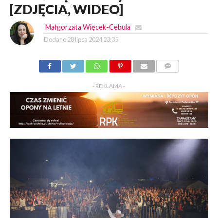
[ZDJĘCIA, WIDEO]
Małgorzata Więcek-Cebula
Dodano
28 lipca 2024 23:35
KOMENTARZY
- REKLAMA -