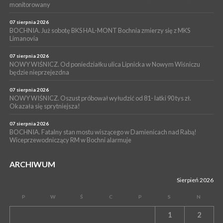
WYDARZENIA
monitorowany
05 sierpnia 2026
NASZ NEWS. Powstał Komitet Ochrony Ładu
07 sierpnia 2026
Przestrzennego Miasta Bochnia. To odpowiedź na działania
BOCHNIA. Już sobotę BKS HAL-MONT Bochnia zmierzy się z MKS
Limanovia
magistratu
07 sierpnia 2026
NOWY WIŚNICZ. Od poniedziałku ulica Lipnicka w Nowym Wiśniczu
będzie nieprzejezdna
07 sierpnia 2026
NOWY WIŚNICZ. Oszust próbował wyłudzić od 81- latki 90 tys zł.
Okazała się sprytniejsza!
07 sierpnia 2026
BOCHNIA. Fatalny stan mostu wiszącego w Damienicach nad Rabą!
Wiceprzewodniczący RM w Bochni alarmuje
ARCHIWUM
Sierpień 2026
P
W
Ś
C
P
S
N
1
2