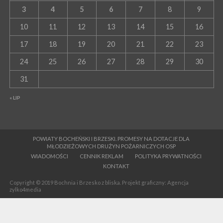
3
4
5
6
7
8
9
10
11
12
13
14
15
16
17
18
19
20
21
22
23
24
25
26
27
28
29
30
31
« LIP
POWIATY BOCHEŃSKI I BRZESKI. PROMESY NA DOTACJE DLA
MŁODZIEŻOWYCH DRUŻYN POŻARNICZYCH OSP
WIADOMOŚCI
CENNIK REKLAM
POLITYKA PRYWATNOŚCI
KONTAKT
Copyright © 2019 Bochnia i Brzesko z bliska. Projekt graficzny: Agencja
zylko4media