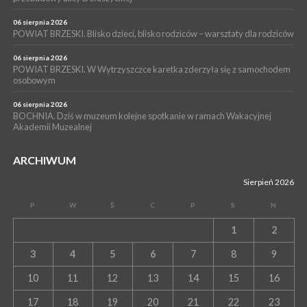
06 sierpnia 2026
POWIAT BRZESKI. Blisko dzieci, blisko rodziców – warsztaty dla rodziców
06 sierpnia 2026
POWIAT BRZESKI. W Wytrzyszczce karetka zderzyła się z samochodem
osobowym
06 sierpnia 2026
BOCHNIA. Dziś w muzeum kolejne spotkanie w ramach Wakacyjnej
Akademii Muzealnej
ARCHIWUM
Sierpień 2026
P
W
Ś
C
P
S
N
1
2
3
4
5
6
7
8
9
10
11
12
13
14
15
16
17
18
19
20
21
22
23