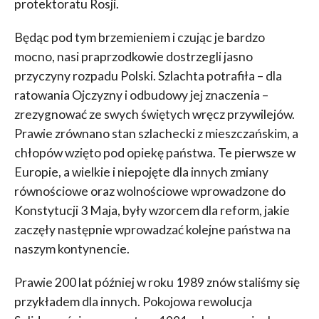
protektoratu Rosji.
Będąc pod tym brzemieniem i czując je bardzo
mocno, nasi praprzodkowie dostrzegli jasno
przyczyny rozpadu Polski. Szlachta potrafiła – dla
ratowania Ojczyzny i odbudowy jej znaczenia –
zrezygnować ze swych świętych wręcz przywilejów.
Prawie zrównano stan szlachecki z mieszczańskim, a
chłopów wzięto pod opiekę państwa. Te pierwsze w
Europie, a wielkie i niepojęte dla innych zmiany
równościowe oraz wolnościowe wprowadzone do
Konstytucji 3 Maja, były wzorcem dla reform, jakie
zaczęły następnie wprowadzać kolejne państwa na
naszym kontynencie.
Prawie 200 lat później w roku 1989 znów staliśmy się
przykładem dla innych. Pokojowa rewolucja