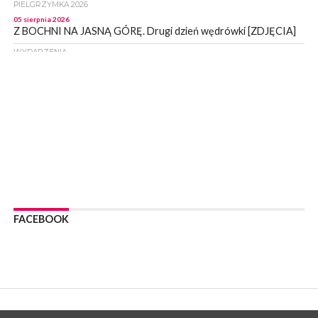
PIELGRZYMKA 2026
05 sierpnia 2026
Z BOCHNI NA JASNĄ GÓRĘ. Drugi dzień wędrówki [ZDJĘCIA]
WYDARZENIA
05 sierpnia 2026
NASZ NEWS. Powstał Komitet Ochrony Ładu
Przestrzennego Miasta Bochnia. To odpowiedź na działania
magistratu
WYDARZENIA
05 sierpnia 2026
LIPNICA MUROWANA. Na święcie gminy zagra zespół Kombi
[PROGRAM]
WYDARZENIA
05 sierpnia 2026
GMINA DRWINIA. 45 dzieci będzie się uczyć pływać. Zajęcia
FACEBOOK
ruszą we wrześniu
WYDARZENIA
05 sierpnia 2026
BRZESKO. RPWiK apeluje o racjonalne gospodarowanie wodą
WYDARZENIA
05 sierpnia 2026