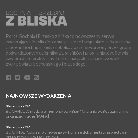
BRZESKO. Dożynki zaplanowano na 15 sierpnia
WYDARZENIA
04 sierpnia 2026
MASZKIENICE. Pies pogryzł 3-letnią dziewczynkę. Śmigłowiec
zabrał dziecko do szpitala w Krakowie
Portal Bochnia i Brzesko z bliska to nowoczesny serwis
PIELGRZYMKA 2026
zawierający nie tylko informacje , ale też wspaniałe zdjęcia i filmy
04 sierpnia 2026
z terenu Bochni, Brzeska i okolic. Został stworzony przez grupę
Z BOCHNI NA JASNĄ GÓRĘ. Pierwszy dzień wędrówki
doświadczonych dziennikarzy, grafików i programistów. Serwis
[ZDJĘCIA]
zawiera dużo praktycznych informacji, ale też ciekawostek z
WYDARZENIA
życia powiatu bocheńskiego i brzeskiego.
04 sierpnia 2026
BRZESKO. Śledczy wyjaśniają, jak doszło do śmierci 32-letniego
mężczyzny
WYDARZENIA
NAJNOWSZE WYDARZENIA
04 sierpnia 2026
BOCHNIA. Rusza Gospelowe Lato. To będą cztery dni radosnej
muzyki [PROGRAM KONCERTÓW]
06 sierpnia 2026
BOCHNIA. W niedzielę memoriałowy Bieg Majora Bacy. Będą zmiany w
SPORT
organizacji ruchu [MAPA]
04 sierpnia 2026
BOCHNIA. W niedzielę XXXII Memoriałowy Bieg Majora Bacy!
06 sierpnia 2026
BOCHNIA. Podpisano umowę na wykonanie dokumentacji projektowej
przebudowy ulicy Dołuszyckiej