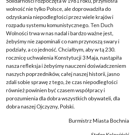
Solidarności rozpoczęta w 1981 roku, przyniosła
wolność nie tylko Polsce, ale doprowadziła do
odzyskania niepodległości przez wiele krajów i
rozpadu systemu komunistycznego. Ten Duch
Wolności trwa w nas nadal i bardzo ważne jest,
żebyśmy nie zapominali co nam przynoszą swary i
podziały, a co jedność. Chciałbym, aby w tą 230.
rocznicę uchwalenia Konstytucji 3 Maja, nastąpiła
nasza refleksja i żebyśmy nauczeni doświadczeniem
naszych poprzedników, całej naszej historii, jasno
zdali sobie sprawę z tego, że czas niepodległości
również powinien być czasem współpracy i
porozumienia dla dobra wszystkich obywateli, dla
dobra naszej Ojczyzny, Polski.
Burmistrz Miasta Bochnia
Stefan Kolawiński