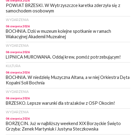
06 sierpnia 2026
POWIAT BRZESKI. W Wytrzyszczce karetka zderzyła się z
samochodem osobowym
WYDARZENIA
06 sierpnia 2026
BOCHNIA. Dziś w muzeum kolejne spotkanie w ramach
Wakacyjnej Akademii Muzealnej
WYDARZENIA
06 sierpnia 2026
LIPNICA MUROWANA. Oddaj krew, pomóż potrzebującym!
KULTURA
06 sierpnia 2026
BOCHNIA. W niedzielę Muzyczna Altana, a w niej Orkiestra Dęta
Kopalni Soli Bochnia
WYDARZENIA
06 sierpnia 2026
BRZESKO. Lepsze warunki dla strażaków z OSP Okocim!
WYDARZENIA
06 sierpnia 2026
BORZĘCIN. Już w najbliższy weekend XIX Borzęckie Święto
Grzyba: Zenek Martyniuk i Justyna Steczkowska