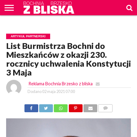
O
NAS
WIADOMOŚCI
ZAPYTAM
CENNIK
KONTAKT
WPROST
REKLAM
ARTYKUŁ PARTNERSKI
List Burmistrza Bochni do
Mieszkańców z okazji 230.
rocznicy uchwalenia Konstytucji
3 Maja
Reklama Bochnia Brzesko z bliska
Dodano
02 maja 2021 07:00
KOMENTARZY