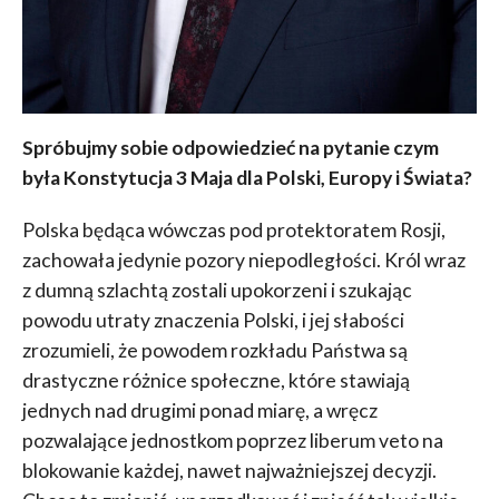
Spróbujmy sobie odpowiedzieć na pytanie czym
była Konstytucja 3 Maja dla Polski, Europy i Świata?
Polska będąca wówczas pod protektoratem Rosji,
zachowała jedynie pozory niepodległości. Król wraz
z dumną szlachtą zostali upokorzeni i szukając
powodu utraty znaczenia Polski, i jej słabości
zrozumieli, że powodem rozkładu Państwa są
drastyczne różnice społeczne, które stawiają
jednych nad drugimi ponad miarę, a wręcz
pozwalające jednostkom poprzez liberum veto na
blokowanie każdej, nawet najważniejszej decyzji.