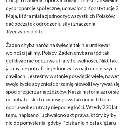
Chcąc to zmienić, uporządkować i znieść tak wielkie
dysproporcje społeczne, uchwalono Konstytucję 3
Maja, która miała zjednoczyć wszystkich Polaków,
dać początek odrodzeniu siły i znaczenia
Rzeczypospolitej.
Żaden chyba naród na świecie tak nie umiłował
wolności jak my, Polacy. Żaden chyba naród tak
dotkliwie nie odczuwa utraty tej wolności. Nikt tak
jak my nie potrafi się jednoczyć w najtrudniejszych
chwilach. Jesteśmy w stanie poświęcić wiele, nawet
swoje życie aby znieść brzemię niewoli i wyrywać się
spod pręgierza najeźdźców. Nasza historia aż roi się
od bohaterskich czynów, powstań i innych form
oporu wobec utraty niepodległości. Wtedy 230 lat
temu napisano i uchwalono akt prawa, który byłby
nie do pomyślenia, gdyby Polska nie niosła ciężaru