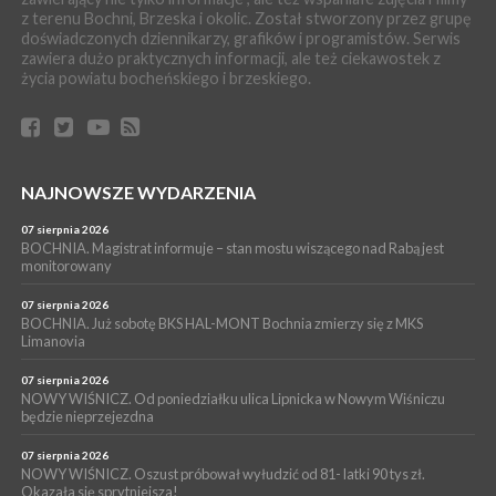
z terenu Bochni, Brzeska i okolic. Został stworzony przez grupę
WYDARZENIA
doświadczonych dziennikarzy, grafików i programistów. Serwis
06 sierpnia 2026
zawiera dużo praktycznych informacji, ale też ciekawostek z
BRZESKO. Lepsze warunki dla strażaków z OSP Okocim!
życia powiatu bocheńskiego i brzeskiego.
WYDARZENIA
06 sierpnia 2026
BORZĘCIN. Już w najbliższy weekend XIX Borzęckie Święto
Grzyba: Zenek Martyniuk i Justyna Steczkowska
PIELGRZYMKA 2026
NAJNOWSZE WYDARZENIA
05 sierpnia 2026
Z BOCHNI NA JASNĄ GÓRĘ. Drugi dzień wędrówki [ZDJĘCIA]
07 sierpnia 2026
BOCHNIA. Magistrat informuje – stan mostu wiszącego nad Rabą jest
WYDARZENIA
monitorowany
05 sierpnia 2026
NASZ NEWS. Powstał Komitet Ochrony Ładu
07 sierpnia 2026
Przestrzennego Miasta Bochnia. To odpowiedź na działania
BOCHNIA. Już sobotę BKS HAL-MONT Bochnia zmierzy się z MKS
Limanovia
magistratu
07 sierpnia 2026
NOWY WIŚNICZ. Od poniedziałku ulica Lipnicka w Nowym Wiśniczu
będzie nieprzejezdna
07 sierpnia 2026
NOWY WIŚNICZ. Oszust próbował wyłudzić od 81- latki 90 tys zł.
Okazała się sprytniejsza!