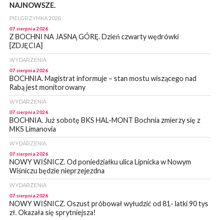
NAJNOWSZE.
PIELGRZYMKA 2026
07 sierpnia 2026
Z BOCHNI NA JASNĄ GÓRĘ. Dzień czwarty wędrówki
[ZDJĘCIA]
WYDARZENIA
07 sierpnia 2026
BOCHNIA. Magistrat informuje – stan mostu wiszącego nad
Rabą jest monitorowany
WYDARZENIA
07 sierpnia 2026
BOCHNIA. Już sobotę BKS HAL-MONT Bochnia zmierzy się z
MKS Limanovia
WYDARZENIA
07 sierpnia 2026
NOWY WIŚNICZ. Od poniedziałku ulica Lipnicka w Nowym
Wiśniczu będzie nieprzejezdna
WYDARZENIA
07 sierpnia 2026
NOWY WIŚNICZ. Oszust próbował wyłudzić od 81- latki 90 tys
zł. Okazała się sprytniejsza!