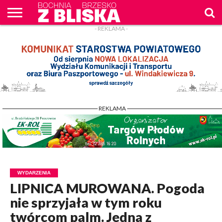
- REKLAMA -
O
NAS
WIADOMOŚCI
ZAPYTAM
CENNIK
KONTAKT
WPROST
REKLAM
- REKLAMA -
WYDARZENIA
LIPNICA MUROWANA. Pogoda
nie sprzyjała w tym roku
twórcom palm. Jedna z