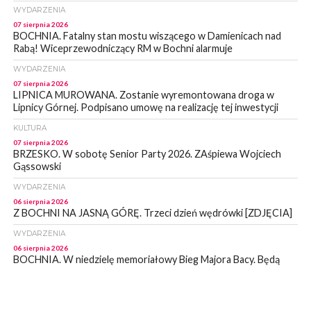
WYDARZENIA
07 sierpnia 2026
BOCHNIA. Fatalny stan mostu wiszącego w Damienicach nad
Rabą! Wiceprzewodniczący RM w Bochni alarmuje
WYDARZENIA
07 sierpnia 2026
LIPNICA MUROWANA. Zostanie wyremontowana droga w
Lipnicy Górnej. Podpisano umowę na realizację tej inwestycji
KULTURA
07 sierpnia 2026
BRZESKO. W sobotę Senior Party 2026. ZAśpiewa Wojciech
Gąssowski
WYDARZENIA
06 sierpnia 2026
Z BOCHNI NA JASNĄ GÓRĘ. Trzeci dzień wędrówki [ZDJĘCIA]
WYDARZENIA
06 sierpnia 2026
BOCHNIA. W niedzielę memoriałowy Bieg Majora Bacy. Będą
zmiany w organizacji ruchu [MAPA]
WYDARZENIA
06 sierpnia 2026