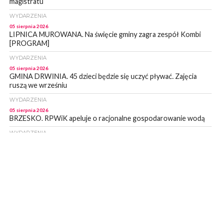
magistratu
WYDARZENIA
05 sierpnia 2026
LIPNICA MUROWANA. Na święcie gminy zagra zespół Kombi
[PROGRAM]
WYDARZENIA
05 sierpnia 2026
GMINA DRWINIA. 45 dzieci będzie się uczyć pływać. Zajęcia
ruszą we wrześniu
WYDARZENIA
05 sierpnia 2026
BRZESKO. RPWiK apeluje o racjonalne gospodarowanie wodą
WYDARZENIA
05 sierpnia 2026
BRZESKO. Dożynki zaplanowano na 15 sierpnia
WYDARZENIA
04 sierpnia 2026
MASZKIENICE. Pies pogryzł 3-letnią dziewczynkę. Śmigłowiec
zabrał dziecko do szpitala w Krakowie
PIELGRZYMKA 2026
04 sierpnia 2026