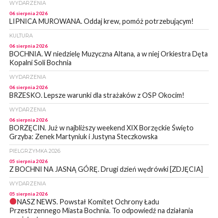
WYDARZENIA
06 sierpnia 2026
LIPNICA MUROWANA. Oddaj krew, pomóż potrzebującym!
KULTURA
06 sierpnia 2026
BOCHNIA. W niedzielę Muzyczna Altana, a w niej Orkiestra Dęta
Kopalni Soli Bochnia
WYDARZENIA
06 sierpnia 2026
BRZESKO. Lepsze warunki dla strażaków z OSP Okocim!
WYDARZENIA
06 sierpnia 2026
BORZĘCIN. Już w najbliższy weekend XIX Borzęckie Święto
Grzyba: Zenek Martyniuk i Justyna Steczkowska
PIELGRZYMKA 2026
05 sierpnia 2026
Z BOCHNI NA JASNĄ GÓRĘ. Drugi dzień wędrówki [ZDJĘCIA]
WYDARZENIA
05 sierpnia 2026
NASZ NEWS. Powstał Komitet Ochrony Ładu
Przestrzennego Miasta Bochnia. To odpowiedź na działania