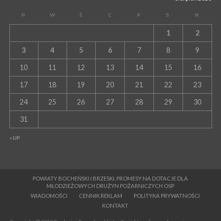
P
W
Ś
C
P
S
N
1
2
3
4
5
6
7
8
9
10
11
12
13
14
15
16
17
18
19
20
21
22
23
24
25
26
27
28
29
30
31
« LIP
POWIATY BOCHEŃSKI I BRZESKI. PROMESY NA DOTACJE DLA
MŁODZIEŻOWYCH DRUŻYN POŻARNICZYCH OSP
WIADOMOŚCI
CENNIK REKLAM
POLITYKA PRYWATNOŚCI
KONTAKT