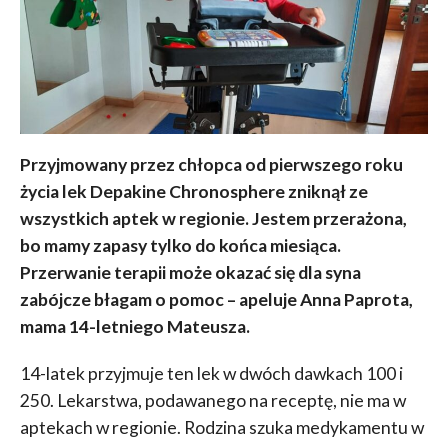
Przyjmowany przez chłopca od pierwszego roku
życia lek Depakine Chronosphere zniknął ze
wszystkich aptek w regionie. Jestem przerażona,
bo mamy zapasy tylko do końca miesiąca.
Przerwanie terapii może okazać się dla syna
zabójcze błagam o pomoc – apeluje Anna Paprota,
mama 14-letniego Mateusza.
14-latek przyjmuje ten lek w dwóch dawkach 100 i
250. Lekarstwa, podawanego na receptę, nie ma w
aptekach w regionie. Rodzina szuka medykamentu w