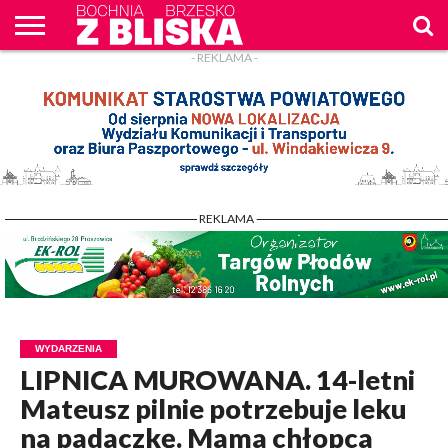
- REKLAMA -
O
NAS
WIADOMOŚCI
ZAPYTAM
CENNIK
KONTAKT
WPROST
REKLAM
- REKLAMA -
WYDARZENIA
LIPNICA MUROWANA. 14-letni
Mateusz pilnie potrzebuje leku
na padaczkę. Mama chłopca