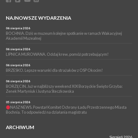
04 sierpnia 2026
BRZESKO. Już jest Karta Mieszkańca Gminy Brzesko. Co to
oznacza?
NAJNOWSZE WYDARZENIA
WYDARZENIA
04 sierpnia 2026
06 sierpnia 2026
BOCHNIA. Kolejny patriotyczny mural na os. Niepodległości.
BOCHNIA. Dziś w muzeum kolejne spotkanie w ramach Wakacyjnej
Tym razem przedstawia Wojciecha Korfantego
Akademii Muzealnej
06 sierpnia 2026
LIPNICA MUROWANA. Oddaj krew, pomóż potrzebującym!
06 sierpnia 2026
BRZESKO. Lepsze warunki dla strażaków z OSP Okocim!
06 sierpnia 2026
BORZĘCIN. Już w najbliższy weekend XIX Borzęckie Święto Grzyba:
Zenek Martyniuk i Justyna Steczkowska
05 sierpnia 2026
NASZ NEWS. Powstał Komitet Ochrony Ładu Przestrzennego Miasta
Bochnia. To odpowiedź na działania magistratu
ARCHIWUM
Sierpień 2026