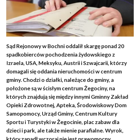
Sąd Rejonowy w Bochni oddalił skargę ponad 20
spadkobierców pochodzenia żydowskiego z
Izraela, USA, Meksyku, Austrii i Szwajcarii, którzy
domagali się oddania nieruchomości w centrum
gminy. Chodzi o działki, należące do gminy, a
położone są w ścisłym centrum Żegociny, na
których znajdują się między innymi Gminny Zakład
Opieki Zdrowotnej, Apteka, Środowiskowy Dom
Samopomocy, Urząd Gminy, Centrum Kultury
Sportu i Turystyki w Żegocinie, plac zabaw dla
dzieci i park, ale także mienie parafialne. Wyrok,
który zapadł wczoraj nie jest prawomocny.