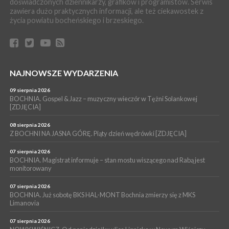
doświadczonych dziennikarzy, grafików i programistów. Serwis
06 sierpnia 2026
zawiera dużo praktycznych informacji, ale też ciekawostek z
LIPNICA MUROWANA. Oddaj krew, pomóż potrzebującym!
życia powiatu bocheńskiego i brzeskiego.
KULTURA
06 sierpnia 2026
BOCHNIA. W niedzielę Muzyczna Altana, a w niej Orkiestra Dęta
Kopalni Soli Bochnia
WYDARZENIA
NAJNOWSZE WYDARZENIA
06 sierpnia 2026
BRZESKO. Lepsze warunki dla strażaków z OSP Okocim!
09 sierpnia 2026
BOCHNIA. Gospel & Jazz – muzyczny wieczór w Tężni Solankowej
WYDARZENIA
[ZDJĘCIA]
06 sierpnia 2026
BORZĘCIN. Już w najbliższy weekend XIX Borzęckie Święto
08 sierpnia 2026
Grzyba: Zenek Martyniuk i Justyna Steczkowska
Z BOCHNI NA JASNA GÓRĘ. Piąty dzień wędrówki [ZDJĘCIA]
07 sierpnia 2026
BOCHNIA. Magistrat informuje – stan mostu wiszącego nad Rabą jest
monitorowany
07 sierpnia 2026
BOCHNIA. Już sobotę BKS HAL-MONT Bochnia zmierzy się z MKS
Limanovia
07 sierpnia 2026