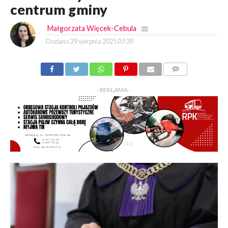
centrum gminy
Małgorzata Więcek-Cebula
Dodano
29 sierpnia 2025 07:39
KOMENTARZY
- REKLAMA -