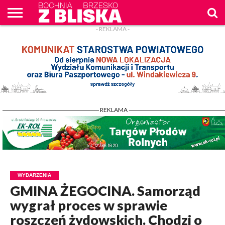
- REKLAMA -
O
NAS
WIADOMOŚCI
ZAPYTAM
CENNIK
KONTAKT
WPROST
REKLAM
- REKLAMA -
WYDARZENIA
GMINA ŻEGOCINA. Samorząd
wygrał proces w sprawie
roszczeń żydowskich. Chodzi o