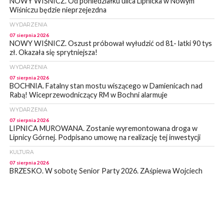
NOWY WIŚNICZ. Od poniedziałku ulica Lipnicka w Nowym
Wiśniczu będzie nieprzejezdna
WYDARZENIA
07 sierpnia 2026
NOWY WIŚNICZ. Oszust próbował wyłudzić od 81- latki 90 tys
zł. Okazała się sprytniejsza!
WYDARZENIA
07 sierpnia 2026
BOCHNIA. Fatalny stan mostu wiszącego w Damienicach nad
Rabą! Wiceprzewodniczący RM w Bochni alarmuje
WYDARZENIA
07 sierpnia 2026
LIPNICA MUROWANA. Zostanie wyremontowana droga w
Lipnicy Górnej. Podpisano umowę na realizację tej inwestycji
KULTURA
07 sierpnia 2026
BRZESKO. W sobotę Senior Party 2026. ZAśpiewa Wojciech
Gąssowski
WYDARZENIA
06 sierpnia 2026
Z BOCHNI NA JASNĄ GÓRĘ. Trzeci dzień wędrówki [ZDJĘCIA]