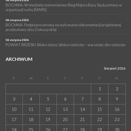
BOCHNIA. W niedzielę memoriałowy Bieg Majora Bacy. Będą zmiany w
organizacji ruchu [MAPA]
06 sierpnia 2026
BOCHNIA. Podpisano umowę na wykonanie dokumentacji projektowej
przebudowy ulicy Dołuszyckiej
06 sierpnia 2026
POWIAT BRZESKI. Blisko dzieci, blisko rodziców – warsztaty dla rodziców
ARCHIWUM
Sierpień 2026
P
W
Ś
C
P
S
N
1
2
3
4
5
6
7
8
9
10
11
12
13
14
15
16
17
18
19
20
21
22
23
24
25
26
27
28
29
30