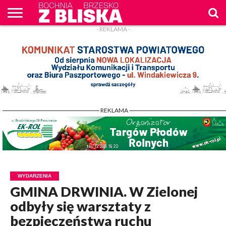
- REKLAMA -
O
NAS
WIADOMOŚCI
ZAPYTAM
CENNIK
KONTAKT
WPROST
REKLAM
- REKLAMA -
WYDARZENIA
GMINA DRWINIA. W Zielonej
odbyły się warsztaty z
bezpieczeństwa ruchu