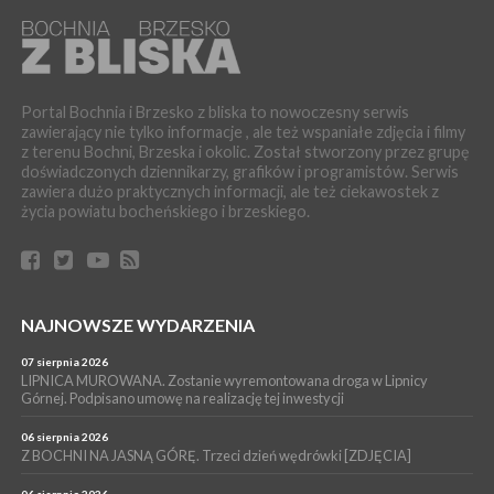
[PROGRAM]
WYDARZENIA
05 sierpnia 2026
GMINA DRWINIA. 45 dzieci będzie się uczyć pływać. Zajęcia
ruszą we wrześniu
Portal Bochnia i Brzesko z bliska to nowoczesny serwis
zawierający nie tylko informacje , ale też wspaniałe zdjęcia i filmy
WYDARZENIA
z terenu Bochni, Brzeska i okolic. Został stworzony przez grupę
05 sierpnia 2026
doświadczonych dziennikarzy, grafików i programistów. Serwis
BRZESKO. RPWiK apeluje o racjonalne gospodarowanie wodą
zawiera dużo praktycznych informacji, ale też ciekawostek z
WYDARZENIA
życia powiatu bocheńskiego i brzeskiego.
05 sierpnia 2026
BRZESKO. Dożynki zaplanowano na 15 sierpnia
WYDARZENIA
04 sierpnia 2026
MASZKIENICE. Pies pogryzł 3-letnią dziewczynkę. Śmigłowiec
NAJNOWSZE WYDARZENIA
zabrał dziecko do szpitala w Krakowie
07 sierpnia 2026
PIELGRZYMKA 2026
LIPNICA MUROWANA. Zostanie wyremontowana droga w Lipnicy
Górnej. Podpisano umowę na realizację tej inwestycji
04 sierpnia 2026
Z BOCHNI NA JASNĄ GÓRĘ. Pierwszy dzień wędrówki
[ZDJĘCIA]
06 sierpnia 2026
Z BOCHNI NA JASNĄ GÓRĘ. Trzeci dzień wędrówki [ZDJĘCIA]
06 sierpnia 2026