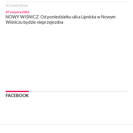
WYDARZENIA
07 sierpnia 2026
NOWY WIŚNICZ. Od poniedziałku ulica Lipnicka w Nowym
Wiśniczu będzie nieprzejezdna
WYDARZENIA
07 sierpnia 2026
NOWY WIŚNICZ. Oszust próbował wyłudzić od 81- latki 90 tys
zł. Okazała się sprytniejsza!
WYDARZENIA
07 sierpnia 2026
BOCHNIA. Fatalny stan mostu wiszącego w Damienicach nad
Rabą! Wiceprzewodniczący RM w Bochni alarmuje
WYDARZENIA
07 sierpnia 2026
LIPNICA MUROWANA. Zostanie wyremontowana droga w
FACEBOOK
Lipnicy Górnej. Podpisano umowę na realizację tej inwestycji
KULTURA
07 sierpnia 2026
BRZESKO. W sobotę Senior Party 2026. ZAśpiewa Wojciech
Gąssowski
WYDARZENIA