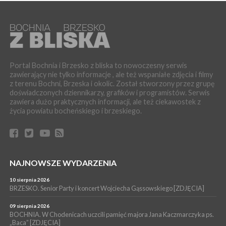
06 sierpnia 2026
Z BOCHNI NA JASNĄ GÓRĘ. Trzeci dzień wędrówki [ZDJĘCIA]
WYDARZENIA
06 sierpnia 2026
BOCHNIA. W niedzielę memoriałowy Bieg Majora Bacy. Będą
zmiany w organizacji ruchu [MAPA]
Portal Bochnia i Brzesko z bliska to nowoczesny serwis
zawierający nie tylko informacje , ale też wspaniałe zdjęcia i filmy
WYDARZENIA
z terenu Bochni, Brzeska i okolic. Został stworzony przez grupę
06 sierpnia 2026
doświadczonych dziennikarzy, grafików i programistów. Serwis
BOCHNIA. Podpisano umowę na wykonanie dokumentacji
zawiera dużo praktycznych informacji, ale też ciekawostek z
projektowej przebudowy ulicy Dołuszyckiej
życia powiatu bocheńskiego i brzeskiego.
WYDARZENIA
06 sierpnia 2026
POWIAT BRZESKI. Blisko dzieci, blisko rodziców – warsztaty dla
rodziców
WYDARZENIA
NAJNOWSZE WYDARZENIA
06 sierpnia 2026
POWIAT BRZESKI. W Wytrzyszczce karetka zderzyła się z
10 sierpnia 2026
samochodem osobowym
BRZESKO. Senior Party i koncert Wojciecha Gąssowskiego [ZDJĘCIA]
WYDARZENIA
09 sierpnia 2026
BOCHNIA. W Chodenicach uczcili pamięć majora Jana Kaczmarczyka ps.
06 sierpnia 2026
BOCHNIA. Dziś w muzeum kolejne spotkanie w ramach
„Baca” [ZDJĘCIA]