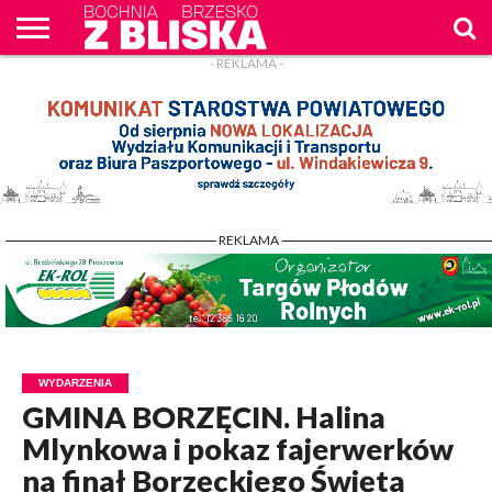
- REKLAMA -
O
NAS
WIADOMOŚCI
ZAPYTAM
CENNIK
KONTAKT
WPROST
REKLAM
- REKLAMA -
WYDARZENIA
GMINA BORZĘCIN. Halina
Mlynkowa i pokaz fajerwerków
na finał Borzęckiego Święta