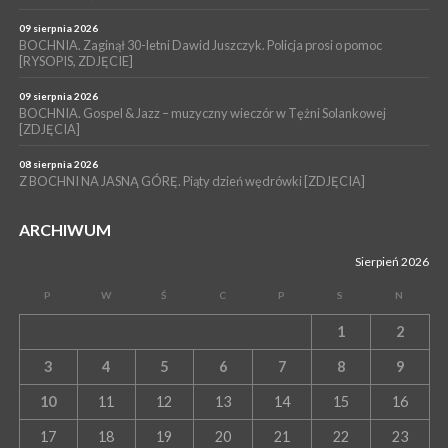
Wakacyjnej Akademii Muzealnej
09 sierpnia 2026
BOCHNIA. Zaginął 30-letni Dawid Juszczyk. Policja prosi o pomoc
[RYSOPIS, ZDJĘCIE]
09 sierpnia 2026
BOCHNIA. Gospel & Jazz – muzyczny wieczór w Tężni Solankowej
[ZDJĘCIA]
08 sierpnia 2026
Z BOCHNI NA JASNĄ GÓRĘ. Piąty dzień wędrówki [ZDJĘCIA]
ARCHIWUM
Sierpień 2026
P
W
Ś
C
P
S
N
1
2
3
4
5
6
7
8
9
10
11
12
13
14
15
16
17
18
19
20
21
22
23