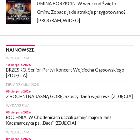
GMINA BORZĘCIN. W weekend Święto
Gminy. Zobacz, jakie atrakcje przygotowano?
[PROGRAM, WIDEO]
NAJNOWSZE.
WYDARZENIA
10 sierpnia 2026
BRZESKO. Senior Party i koncert Wojciecha Gąssowskiego
[ZDJĘCIA]
PIELGRZYMKA 2026
09 sierpnia 2026
Z BOCHNI NA JASNĄ GÓRĘ. Szósty dzień wędrówki [ZDJĘCIA]
WYDARZENIA
09 sierpnia 2026
BOCHNIA. W Chodenicach uczcili pamięć majora Jana
Kaczmarczyka ps. „Baca” [ZDJĘCIA]
WYDARZENIA
09 sierpnia 2026