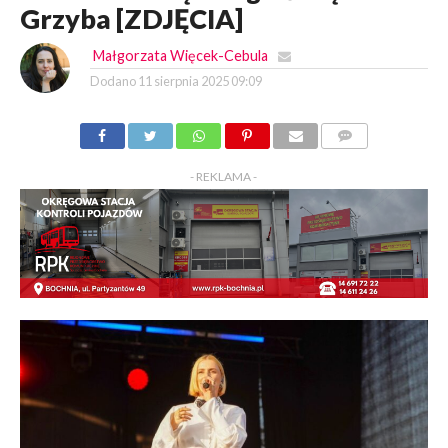
Grzyba [ZDJĘCIA]
Małgorzata Więcek-Cebula
Dodano
11 sierpnia 2025 09:09
KOMENTARZY
- REKLAMA -