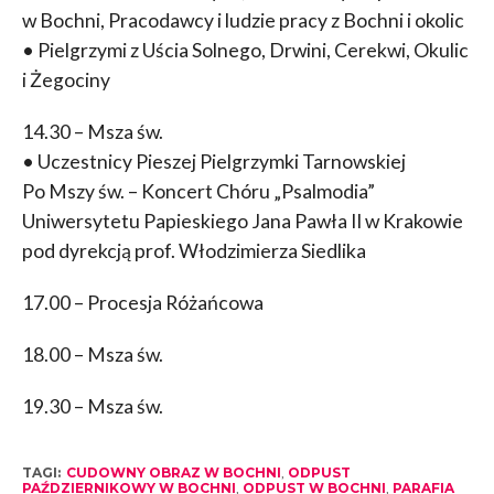
w Bochni, Pracodawcy i ludzie pracy z Bochni i okolic
• Pielgrzymi z Uścia Solnego, Drwini, Cerekwi, Okulic
i Żegociny
14.30 – Msza św.
• Uczestnicy Pieszej Pielgrzymki Tarnowskiej
Po Mszy św. – Koncert Chóru „Psalmodia”
Uniwersytetu Papieskiego Jana Pawła II w Krakowie
pod dyrekcją prof. Włodzimierza Siedlika
17.00 – Procesja Różańcowa
18.00 – Msza św.
19.30 – Msza św.
TAGI:
CUDOWNY OBRAZ W BOCHNI
,
ODPUST
PAŹDZIERNIKOWY W BOCHNI
,
ODPUST W BOCHNI
,
PARAFIA