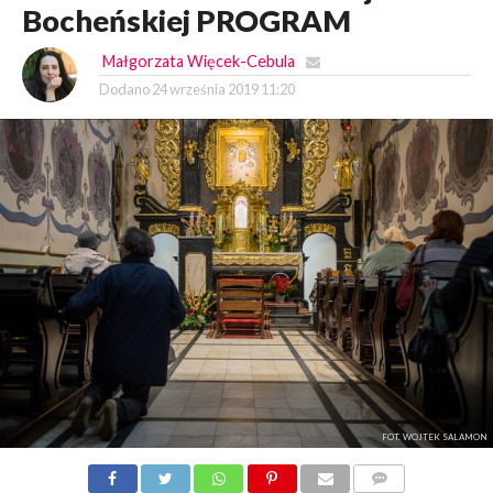
Bocheńskiej PROGRAM
Małgorzata Więcek-Cebula
Dodano
24 września 2019 11:20
FOT. WOJTEK SALAMON