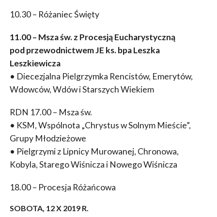
10.30 – Różaniec Święty
11.00 – Msza św. z Procesją Eucharystyczną
pod przewodnictwem JE ks. bpa Leszka
Leszkiewicza
• Diecezjalna Pielgrzymka Rencistów, Emerytów,
Wdowców, Wdów i Starszych Wiekiem
RDN 17.00 – Msza św.
• KSM, Wspólnota „Chrystus w Solnym Mieście”,
Grupy Młodzieżowe
• Pielgrzymi z Lipnicy Murowanej, Chronowa,
Kobyla, Starego Wiśnicza i Nowego Wiśnicza
18.00 – Procesja Różańcowa
SOBOTA, 12 X 2019 R.