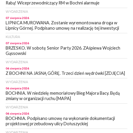
Rabą! Wiceprzewodniczący RM w Bochni alarmuje
WYDARZENIA
07 sierpnia 2026
LIPNICA MUROWANA. Zostanie wyremontowana droga w
Lipnicy Górnej. Podpisano umowę na realizację tej inwestycji
KULTURA
07 sierpnia 2026
BRZESKO. W sobotę Senior Party 2026. ZAśpiewa Wojciech
Gąssowski
WYDARZENIA
06 sierpnia 2026
Z BOCHNI NA JASNĄ GÓRĘ. Trzeci dzień wędrówki [ZDJĘCIA]
WYDARZENIA
06 sierpnia 2026
BOCHNIA. W niedzielę memoriałowy Bieg Majora Bacy. Będą
zmiany w organizacji ruchu [MAPA]
WYDARZENIA
06 sierpnia 2026
BOCHNIA. Podpisano umowę na wykonanie dokumentacji
projektowej przebudowy ulicy Dołuszyckiej
WYDARZENIA