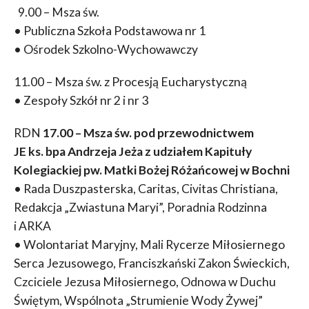
9.00 – Msza św.
• Publiczna Szkoła Podstawowa nr 1
• Ośrodek Szkolno-Wychowawczy
11.00 – Msza św. z Procesją Eucharystyczną
• Zespoły Szkół nr 2 i nr 3
RDN
17.00 – Msza św. pod przewodnictwem
JE ks. bpa Andrzeja Jeża z udziałem Kapituły
Kolegiackiej pw. Matki Bożej Różańcowej w Bochni
• Rada Duszpasterska, Caritas, Civitas Christiana,
Redakcja „Zwiastuna Maryi”, Poradnia Rodzinna
i ARKA
• Wolontariat Maryjny, Mali Rycerze Miłosiernego
Serca Jezusowego, Franciszkański Zakon Świeckich,
Czciciele Jezusa Miłosiernego, Odnowa w Duchu
Świętym, Wspólnota „Strumienie Wody Żywej”