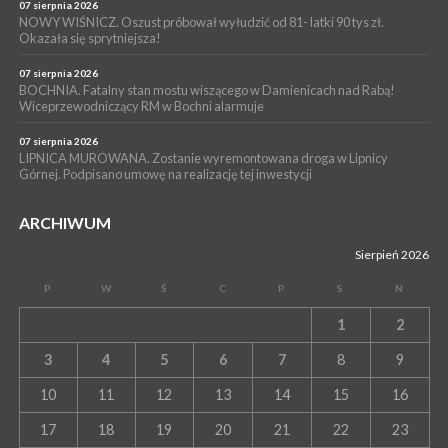
07 sierpnia 2026
NOWY WIŚNICZ. Oszust próbował wyłudzić od 81- latki 90 tys zł.
Okazała się sprytniejsza!
07 sierpnia 2026
BOCHNIA. Fatalny stan mostu wiszącego w Damienicach nad Rabą!
Wiceprzewodniczący RM w Bochni alarmuje
07 sierpnia 2026
LIPNICA MUROWANA. Zostanie wyremontowana droga w Lipnicy
Górnej. Podpisano umowę na realizację tej inwestycji
ARCHIWUM
Sierpień 2026
P
W
Ś
C
P
S
N
1
2
3
4
5
6
7
8
9
10
11
12
13
14
15
16
17
18
19
20
21
22
23