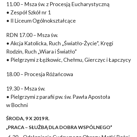
11.00 – Msza św. z Procesją Eucharystyczną
• Zespół Szkół nr 1
• II Liceum Ogólnokształcące
RDN 17.00 – Msza św.
• Akcja Katolicka, Ruch „Światło-Życie”, Kręgi
Rodzin, Ruch „Wiara i Światło”
• Pielgrzymi z Łężkowic, Chełmu, Gierczyc i Łapczycy
18.00 – Procesja Różańcowa
19.30 – Msza św.
• Pielgrzymi z parafii pw. św. Pawła Apostoła
w Bochni
ŚRODA, 9 X 2019 R.
„PRACA – SŁUŻBĄ DLA DOBRA WSPÓLNEGO”