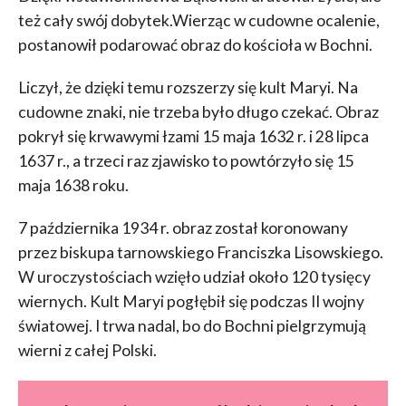
też cały swój dobytek.Wierząc w cudowne ocalenie,
postanowił podarować obraz do kościoła w Bochni.
Liczył, że dzięki temu rozszerzy się kult Maryi. Na
cudowne znaki, nie trzeba było długo czekać. Obraz
pokrył się krwawymi łzami 15 maja 1632 r. i 28 lipca
1637 r., a trzeci raz zjawisko to powtórzyło się 15
maja 1638 roku.
7 października 1934 r. obraz został koronowany
przez biskupa tarnowskiego Franciszka Lisowskiego.
W uroczystościach wzięło udział około 120 tysięcy
wiernych. Kult Maryi pogłębił się podczas II wojny
światowej. I trwa nadal, bo do Bochni pielgrzymują
wierni z całej Polski.