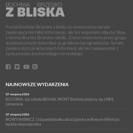
WYDARZENIA
06 sierpnia 2026
BORZĘCIN. Już w najbliższy weekend XIX Borzęckie Święto
Grzyba: Zenek Martyniuk i Justyna Steczkowska
Portal Bochnia i Brzesko z bliska to nowoczesny serwis
zawierający nie tylko informacje , ale też wspaniałe zdjęcia i filmy
PIELGRZYMKA 2026
z terenu Bochni, Brzeska i okolic. Został stworzony przez grupę
05 sierpnia 2026
doświadczonych dziennikarzy, grafików i programistów. Serwis
Z BOCHNI NA JASNĄ GÓRĘ. Drugi dzień wędrówki [ZDJĘCIA]
zawiera dużo praktycznych informacji, ale też ciekawostek z
WYDARZENIA
życia powiatu bocheńskiego i brzeskiego.
05 sierpnia 2026
NASZ NEWS. Powstał Komitet Ochrony Ładu
Przestrzennego Miasta Bochnia. To odpowiedź na działania
magistratu
WYDARZENIA
NAJNOWSZE WYDARZENIA
05 sierpnia 2026
LIPNICA MUROWANA. Na święcie gminy zagra zespół Kombi
07 sierpnia 2026
[PROGRAM]
BOCHNIA. Już sobotę BKS HAL-MONT Bochnia zmierzy się z MKS
Limanovia
WYDARZENIA
05 sierpnia 2026
07 sierpnia 2026
GMINA DRWINIA. 45 dzieci będzie się uczyć pływać. Zajęcia
NOWY WIŚNICZ. Od poniedziałku ulica Lipnicka w Nowym Wiśniczu
będzie nieprzejezdna
ruszą we wrześniu