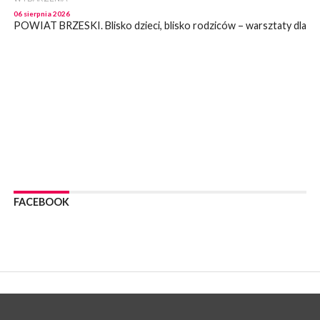
06 sierpnia 2026
POWIAT BRZESKI. Blisko dzieci, blisko rodziców – warsztaty dla
rodziców
WYDARZENIA
06 sierpnia 2026
POWIAT BRZESKI. W Wytrzyszczce karetka zderzyła się z
samochodem osobowym
WYDARZENIA
06 sierpnia 2026
BOCHNIA. Dziś w muzeum kolejne spotkanie w ramach
Wakacyjnej Akademii Muzealnej
WYDARZENIA
06 sierpnia 2026
FACEBOOK
LIPNICA MUROWANA. Oddaj krew, pomóż potrzebującym!
KULTURA
06 sierpnia 2026
BOCHNIA. W niedzielę Muzyczna Altana, a w niej Orkiestra Dęta
Kopalni Soli Bochnia
WYDARZENIA
06 sierpnia 2026
BRZESKO. Lepsze warunki dla strażaków z OSP Okocim!