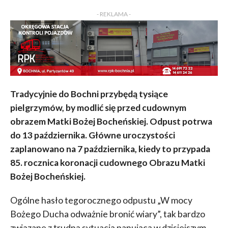
KOMENTARZY
- REKLAMA -
Tradycyjnie do Bochni przybędą tysiące
pielgrzymów, by modlić się przed cudownym
obrazem Matki Bożej Bocheńskiej.
Odpust potrwa
do 13 października. Główne uroczystości
zaplanowano na 7 paź­dzier­nika, kiedy to przypada
85. rocznica koronacji cudownego Obrazu Matki
Bożej Bocheńskiej.
Ogólne hasło tegorocznego odpustu „W mocy
Bożego Ducha odważnie bronić wiary”, tak bardzo
związane z trudną sytuacją panującą w dzisiejszym