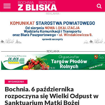
- REKLAMA -
O
NAS
WIADOMOŚCI
ZAPYTAM
CENNIK
KONTAKT
WPROST
REKLAM
- REKLAMA -
WYDARZENIA
Bochnia. 6 października
rozpoczyna się Wielki Odpust w
Sanktuarium Matki Bożej