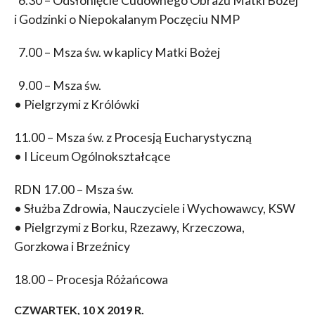
6.30 – Odsłonięcie Cudownego Obrazu Matki Bożej
i Godzinki o Niepokalanym Poczęciu NMP
7.00 – Msza św. w kaplicy Matki Bożej
9.00 – Msza św.
• Pielgrzymi z Królówki
11.00 – Msza św. z Procesją Eucharystyczną
• I Liceum Ogólnokształcące
RDN 17.00 – Msza św.
• Służba Zdrowia, Nauczyciele i Wychowawcy, KSW
• Pielgrzymi z Borku, Rzezawy, Krzeczowa,
Gorzkowa i Brzeźnicy
18.00 – Procesja Różańcowa
CZWARTEK, 10 X 2019 R.