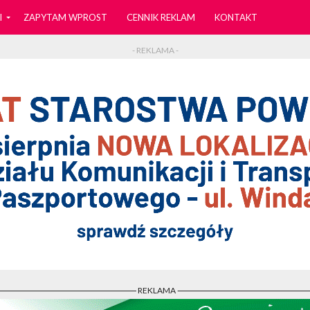
I
ZAPYTAM WPROST
CENNIK REKLAM
KONTAKT
- REKLAMA -
- REKLAMA -