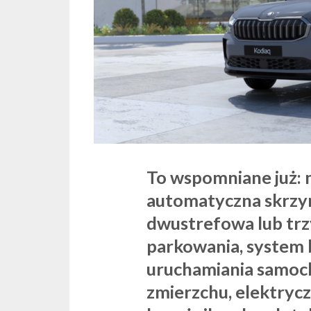
To wspomniane już: n
automatyczna skrzyn
dwustrefowa lub trz
parkowania, system 
uruchamiania samocho
zmierzchu, elektryc