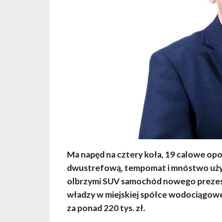
Ma napęd na cztery koła, 19 calowe opo
dwustrefową, tempomat i mnóstwo użyt
olbrzymi SUV samochód nowego prezesa
władzy w miejskiej spółce wodociągowe
za ponad 220 tys. zł.