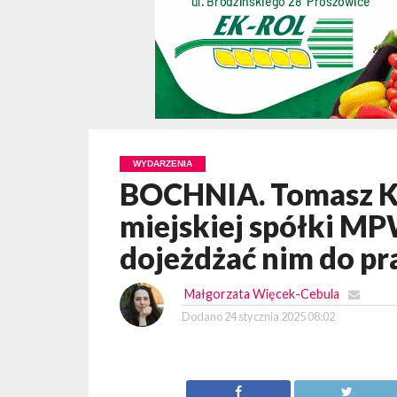
WYDARZENIA
BOCHNIA. Tomasz Ka
miejskiej spółki MP
dojeżdżać nim do pr
Małgorzata Więcek-Cebula
Dodano
24 stycznia 2025 08:02