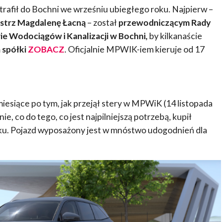
rafił do Bochni we wrześniu ubiegłego roku. Najpierw –
strz Magdalenę Łacną
– został
przewodniczącym Rady
ie Wodociągów i Kanalizacji w Bochni,
by kilkanaście
 spółki
ZOBACZ
. Oficjalnie MPWIK-iem kieruje od 17
iesiące po tym, jak przejął stery w MPWiK (14 listopada
e, co do tego, co jest najpilniejszą potrzebą, kupił
ku. Pojazd wyposażony jest w mnóstwo udogodnień dla