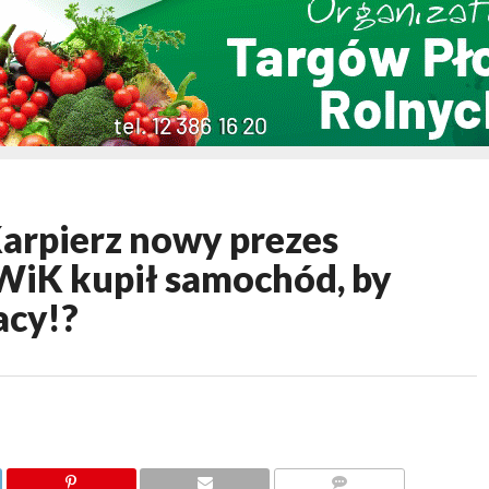
rpierz nowy prezes
WiK kupił samochód, by
acy!?