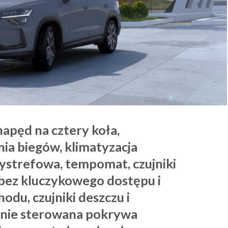
apęd na cztery koła,
ia biegów, klimatyzacja
ystrefowa, tempomat, czujniki
bez kluczykowego dostępu i
du, czujniki deszczu i
znie sterowana pokrywa