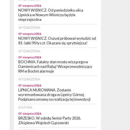
07 sierpnia 2026
NOWY WIŚNICZ. Od poniedziałku ulica
Lipnicka w Nowym Wiśniczu będzie
nieprzejezdna
WYDARZENIA
07 sierpnia 2026
NOWY WIŚNICZ. Oszust próbował wyłudzić od
81- latki 90 tys zł. Okazała się sprytniejsza!
WYDARZENIA
07 sierpnia 2026
BOCHNIA. Fatalny stan mostu wiszącego w
Damienicach nad Rabą! Wiceprzewodniczący
RM w Bochni alarmuje
WYDARZENIA
07 sierpnia 2026
LIPNICA MUROWANA. Zostanie
wyremontowana droga w Lipnicy Górnej.
Podpisano umowę na realizację tej inwestycji
KULTURA
07 sierpnia 2026
BRZESKO. W sobotę Senior Party 2026.
ZAśpiewa Wojciech Gąssowski