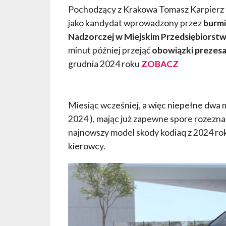
Pochodzący z Krakowa Tomasz Karpierz t
jako kandydat wprowadzony przez
burmi
Nadzorczej w Miejskim Przedsiębiorstw
minut później przejąć
obowiązki prezesa
grudnia 2024 roku
ZOBACZ
Miesiąc wcześniej, a więc niepełne dwa m
2024 ), mając już zapewne spore rozeznani
najnowszy model skody kodiaq z 2024 ro
kierowcy.