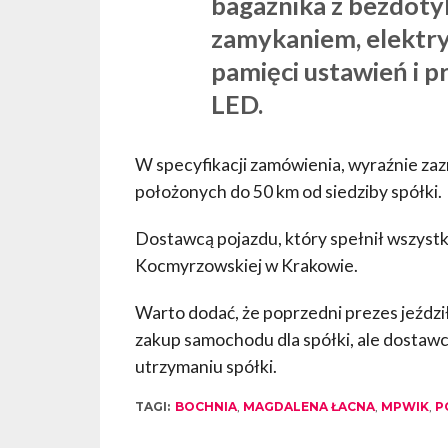
bagażnika z bezdot
zamykaniem, elektryc
pamięci ustawień i p
LED.
W specyfikacji zamówienia, wyraźnie zaz
położonych do 50 km od siedziby spółki.
Dostawcą pojazdu, który spełnił wszystk
Kocmyrzowskiej w Krakowie.
Warto dodać, że poprzedni prezes jeździ
zakup samochodu dla spółki, ale dostaw
utrzymaniu spółki.
TAGI:
BOCHNIA
,
MAGDALENA ŁACNA
,
MPWIK
,
P