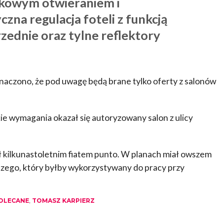
ykowym otwieraniem i
zna regulacja foteli z funkcją
rzednie oraz tylne reflektory
naczono, że pod uwagę będą brane tylko oferty z salonów
ie wymagania okazał się autoryzowany salon z ulicy
ł kilkunastoletnim fiatem punto. W planach miał owszem
czego, który byłby wykorzystywany do pracy przy
OLECANE
,
TOMASZ KARPIERZ