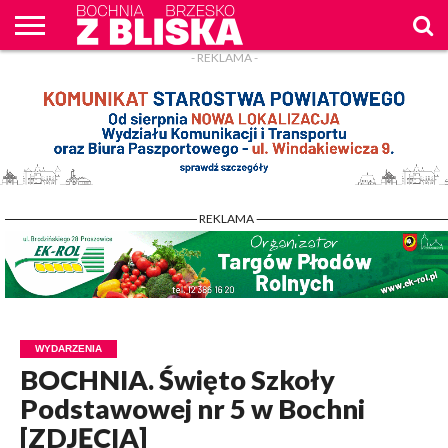
- REKLAMA -
O
NAS
WIADOMOŚCI
ZAPYTAM
CENNIK
KONTAKT
WPROST
REKLAM
- REKLAMA -
WYDARZENIA
BOCHNIA. Święto Szkoły
Podstawowej nr 5 w Bochni
[ZDJĘCIA]