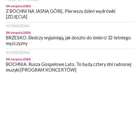
04 sierpnia 2026
Z BOCHNI NA JASNĄ GÓRĘ. Pierwszy dzień wędrówki
[ZDJĘCIA]
WYDARZENIA
04 sierpnia 2026
BRZESKO. Śledczy wyjaśniają, jak doszło do śmierci 32-letniego
mężczyzny
WYDARZENIA
04 sierpnia 2026
BOCHNIA. Rusza Gospelowe Lato. To będą cztery dni radosnej
muzyki [PROGRAM KONCERTÓW]
SPORT
04 sierpnia 2026
BOCHNIA. W niedzielę XXXII Memoriałowy Bieg Majora Bacy!
WYDARZENIA
04 sierpnia 2026
MAŁOPOLSKA. Liczba stulatków wciąż rośnie
ARTYKUŁ PARTNERSKI
04 sierpnia 2026
Codzienne nawyki, które wspierają zdrowie dziecka na dłużej