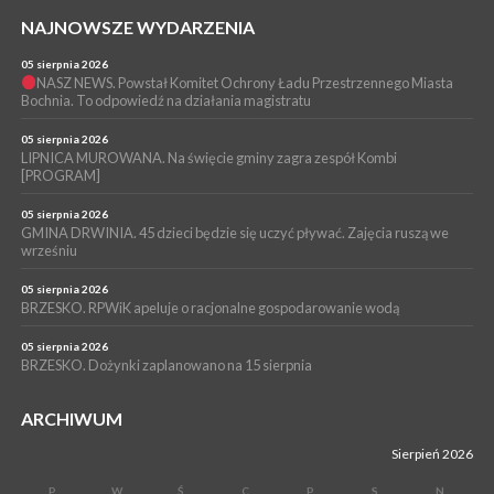
03 sierpnia 2026
BOCHNIA. Dwaj ministrowie przyjechali do Chodenic, by
NAJNOWSZE WYDARZENIA
podpowiedzieć burmistrz gdzie szukać pieniędzy [WIDEO]
05 sierpnia 2026
WYDARZENIA
NASZ NEWS. Powstał Komitet Ochrony Ładu Przestrzennego Miasta
Bochnia. To odpowiedź na działania magistratu
03 sierpnia 2026
BOCHNIA. Radni odwołają się od decyzji RIO w sprawie
unieważnienia uchwały o nieudzieleniu absolutorium dla
05 sierpnia 2026
Magdaleny Łacnej [WIDEO]
LIPNICA MUROWANA. Na święcie gminy zagra zespół Kombi
[PROGRAM]
05 sierpnia 2026
GMINA DRWINIA. 45 dzieci będzie się uczyć pływać. Zajęcia ruszą we
wrześniu
05 sierpnia 2026
BRZESKO. RPWiK apeluje o racjonalne gospodarowanie wodą
05 sierpnia 2026
BRZESKO. Dożynki zaplanowano na 15 sierpnia
ARCHIWUM
Sierpień 2026
P
W
Ś
C
P
S
N