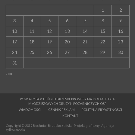
1
2
3
4
5
6
7
8
9
10
11
12
13
14
15
16
17
18
19
20
21
22
23
24
25
26
27
28
29
30
31
« LIP
POWIATY BOCHEŃSKI I BRZESKI. PROMESY NA DOTACJE DLA
MŁODZIEŻOWYCH DRUŻYN POŻARNICZYCH OSP
WIADOMOŚCI
CENNIK REKLAM
POLITYKA PRYWATNOŚCI
KONTAKT
Copyright © 2019 Bochnia i Brzesko z bliska. Projekt graficzny: Agencja
zylko4media