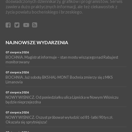
doświadczonych dziennikarzy, grafików i programistów. Serwis
BORZĘCIN. Już w najbliższy weekend XIX Borzęckie Święto
zawiera dużo praktycznych informacji, ale też ciekawostek z
Grzyba: Zenek Martyniuk i Justyna Steczkowska
życia powiatu bocheńskiego i brzeskiego.
PIELGRZYMKA 2026
05 sierpnia 2026
Z BOCHNI NA JASNĄ GÓRĘ. Drugi dzień wędrówki [ZDJĘCIA]
WYDARZENIA
NAJNOWSZE WYDARZENIA
05 sierpnia 2026
NASZ NEWS. Powstał Komitet Ochrony Ładu
Przestrzennego Miasta Bochnia. To odpowiedź na działania
07 sierpnia 2026
magistratu
BOCHNIA. Magistrat informuje – stan mostu wiszącego nad Rabą jest
monitorowany
WYDARZENIA
05 sierpnia 2026
07 sierpnia 2026
LIPNICA MUROWANA. Na święcie gminy zagra zespół Kombi
BOCHNIA. Już sobotę BKS HAL-MONT Bochnia zmierzy się z MKS
Limanovia
[PROGRAM]
07 sierpnia 2026
NOWY WIŚNICZ. Od poniedziałku ulica Lipnicka w Nowym Wiśniczu
będzie nieprzejezdna
07 sierpnia 2026
NOWY WIŚNICZ. Oszust próbował wyłudzić od 81- latki 90 tys zł.
Okazała się sprytniejsza!