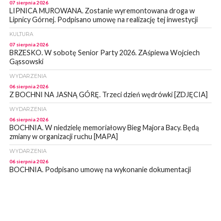
07 sierpnia 2026
LIPNICA MUROWANA. Zostanie wyremontowana droga w
Lipnicy Górnej. Podpisano umowę na realizację tej inwestycji
KULTURA
07 sierpnia 2026
BRZESKO. W sobotę Senior Party 2026. ZAśpiewa Wojciech
Gąssowski
WYDARZENIA
06 sierpnia 2026
Z BOCHNI NA JASNĄ GÓRĘ. Trzeci dzień wędrówki [ZDJĘCIA]
WYDARZENIA
06 sierpnia 2026
BOCHNIA. W niedzielę memoriałowy Bieg Majora Bacy. Będą
zmiany w organizacji ruchu [MAPA]
WYDARZENIA
06 sierpnia 2026
BOCHNIA. Podpisano umowę na wykonanie dokumentacji
projektowej przebudowy ulicy Dołuszyckiej
WYDARZENIA
06 sierpnia 2026
POWIAT BRZESKI. Blisko dzieci, blisko rodziców – warsztaty dla
rodziców