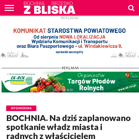
- REKLAMA -
O
NAS
WIADOMOŚCI
ZAPYTAM
CENNIK
KONTAKT
WPROST
REKLAM
- REKLAMA -
WYDARZENIA
BOCHNIA. Na dziś zaplanowano
spotkanie władz miasta i
radnych z właścicielem