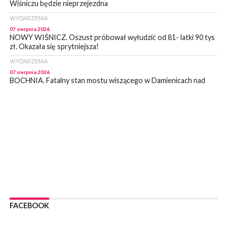
Wiśniczu będzie nieprzejezdna
WYDARZENIA
07 sierpnia 2026
NOWY WIŚNICZ. Oszust próbował wyłudzić od 81- latki 90 tys
zł. Okazała się sprytniejsza!
WYDARZENIA
07 sierpnia 2026
BOCHNIA. Fatalny stan mostu wiszącego w Damienicach nad
Rabą! Wiceprzewodniczący RM w Bochni alarmuje
WYDARZENIA
07 sierpnia 2026
LIPNICA MUROWANA. Zostanie wyremontowana droga w
Lipnicy Górnej. Podpisano umowę na realizację tej inwestycji
KULTURA
07 sierpnia 2026
BRZESKO. W sobotę Senior Party 2026. ZAśpiewa Wojciech
Gąssowski
WYDARZENIA
06 sierpnia 2026
FACEBOOK
Z BOCHNI NA JASNĄ GÓRĘ. Trzeci dzień wędrówki [ZDJĘCIA]
WYDARZENIA