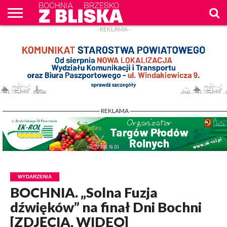
- REKLAMA -
O
NAS
WIADOMOŚCI
ZAPYTAM
CENNIK
KONTAKT
WPROST
REKLAM
- REKLAMA -
WYDARZENIA
BOCHNIA. „Solna Fuzja
dźwięków” na finał Dni Bochni
[ZDJĘCIA, WIDEO]