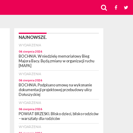
NAJNOWSZE.
WYDARZENIA
06 sierpnia 2026
BOCHNIA. W niedzielę memoriałowy Bieg
Majora Bacy. Będą zmiany w organizacji ruchu
[MAPA]
WYDARZENIA
06 sierpnia 2026
BOCHNIA. Podpisano umowę na wykonanie
dokumentacji projektowej przebudowy ulicy
Dołuszyckiej
WYDARZENIA
06 sierpnia 2026
POWIAT BRZESKI. Blisko dzieci, blisko rodziców
– warsztaty dla rodziców
WYDARZENIA