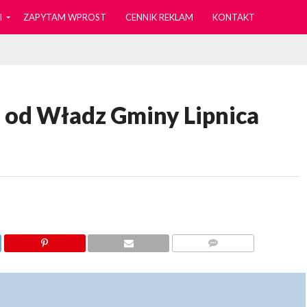
I
ZAPYTAM WPROST
CENNIK REKLAM
KONTAKT
 od Władz Gminy Lipnica
KOMENTARZY