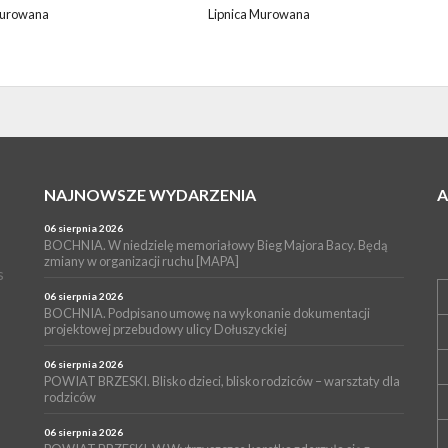
Murowana
Lipnica Murowana
NAJNOWSZE WYDARZENIA
06 sierpnia 2026
BOCHNIA. W niedzielę memoriałowy Bieg Majora Bacy. Będą
zmiany w organizacji ruchu [MAPA]
s
06 sierpnia 2026
BOCHNIA. Podpisano umowę na wykonanie dokumentacji
projektowej przebudowy ulicy Dołuszyckiej
06 sierpnia 2026
POWIAT BRZESKI. Blisko dzieci, blisko rodziców – warsztaty dla
rodziców
06 sierpnia 2026