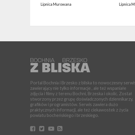
Lipnica Murowana
Lipnica 
Portal Bochnia i Brzesko z bliska to nowoczesny serwi
zawierający nie tylko informacje , ale też wspaniałe
zdjęcia i filmy z terenu Bochni, Brzeska i okolic. Został
stworzony przez grupę doświadczonych dziennikarzy,
grafików i programistów. Serwis zawiera dużo
praktycznych informacji, ale też ciekawostek z życia
powiatu bocheńskiego i brzeskiego.