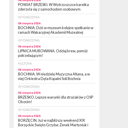
06 sierpnia 2026
POWIAT BRZESKI. W Wytrzyszczce karetka
zderzyła się z samochodem osobowym
WYDARZENIA
06 sierpnia 2026
BOCHNIA. Dziś w muzeum kolejne spotkanie w
ramach Wakacyjnej Akademii Muzealnej
WYDARZENIA
06 sierpnia 2026
LIPNICA MUROWANA. Oddaj krew, pomóż
potrzebującym!
KULTURA
06 sierpnia 2026
BOCHNIA. W niedzielę Muzyczna Altana, a w
niej Orkiestra Dęta Kopalni Soli Bochnia
WYDARZENIA
06 sierpnia 2026
BRZESKO. Lepsze warunki dla strażaków z OSP
Okocim!
WYDARZENIA
06 sierpnia 2026
BORZĘCIN. Już w najbliższy weekend XIX
Borzęckie Święto Grzyba: Zenek Martyniuk i