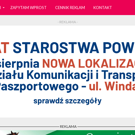
I
ZAPYTAM WPROST
CENNIK REKLAM
KONTAKT
- REKLAMA -
- REKLAMA -