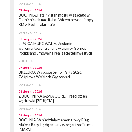
WYDARZENIA
07 sierpnia 2026
BOCHNIA. Fatalny stan mostu wiszącego w
e
Damienicach nad Rabą! Wiceprzewodniczący
RM w Bochni alarmuje
WYDARZENIA
07 sierpnia 2026
LIPNICA MUROWANA. Zostanie
wyremontowana droga w Lipnicy Górnej.
Podpisano umowę na realizację tej inwestycji
KULTURA
07 sierpnia 2026
BRZESKO. W sobotę Senior Party 2026.
ZAśpiewa Wojciech Gąssowski
WYDARZENIA
06 sierpnia 2026
Z BOCHNI NA JASNĄ GÓRĘ. Trzeci dzień
wędrówki [ZDJĘCIA]
WYDARZENIA
06 sierpnia 2026
BOCHNIA. W niedzielę memoriałowy Bieg
Majora Bacy. Będą zmiany w organizacji ruchu
[MAPA]