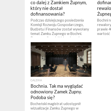
co dalej z Zamkiem Żupnym,
dofina
który nie dostał
rewalo
dofinansowania?
Żupne
Podczas dzisiejszego posiedzenia
Bochni n
Komisji Rozwoju Gospodarczego,
rewalory
Budżetu i Finansów został wywołany
prawie 4
temat Zamku Żupnego w Bochni.
wartość 
Przypomnijmy, dziś jako pierwsi
poinformowaliśmy o...
GALERIA
Bochnia. Tak ma wyglądać
odnowiony Zamek Żupny.
Podoba się?
Bocheński magistrat udostępnił
wizualizacje Zamku Żupnego w