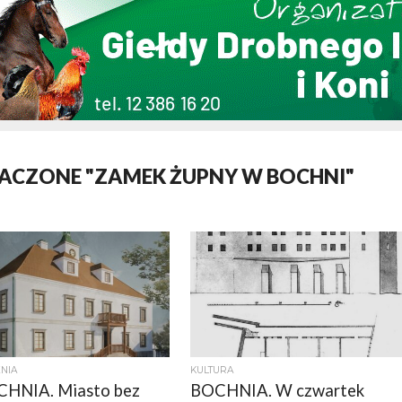
ACZONE "ZAMEK ŻUPNY W BOCHNI"
NIA
KULTURA
HNIA. Miasto bez
BOCHNIA. W czwartek