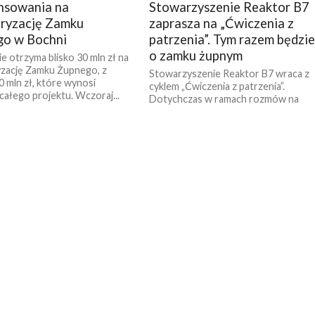
nsowania na
Stowarzyszenie Reaktor B7
ryzację Zamku
zaprasza na „Ćwiczenia z
go w Bochni
patrzenia”. Tym razem będzi
o zamku żupnym
ie otrzyma blisko 30 mln zł na
zację Zamku Żupnego, z
Stowarzyszenie Reaktor B7 wraca z
0 mln zł, które wynosi
cyklem „Ćwiczenia z patrzenia”.
całego projektu. Wczoraj...
Dotychczas w ramach rozmów na
temat miasta i możliwych działań
przeprowadzono spotkania ze...