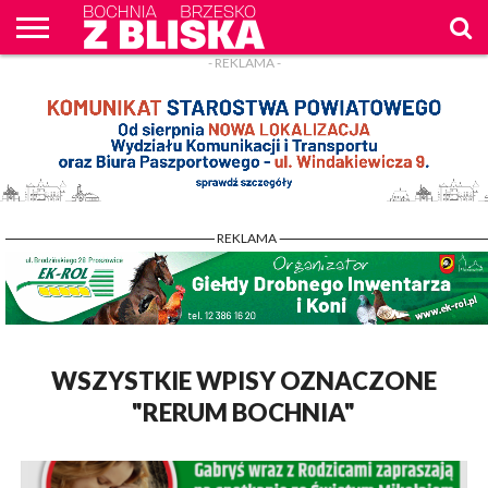
- REKLAMA -
O
NAS
WIADOMOŚCI
ZAPYTAM
CENNIK
KONTAKT
WPROST
REKLAM
- REKLAMA -
WSZYSTKIE WPISY OZNACZONE
"RERUM BOCHNIA"