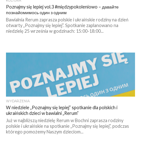
KULTURA
Poznajmy się lepiej vol.3 #międzypokoleniowo – давайте
познайомимось один з одним
Bawialnia Rerum zaprasza polskie i ukraińskie rodziny na dzień
otwarty „Poznajmy się lepiej”. Spotkanie zaplanowano na
niedzielę 25 września w godzinach: 15:00-18:00...
WYDARZENIA
W niedziele „Poznajmy się lepiej” spotkanie dla polskich i
ukraińskich dzieci w bawialni „Rerum”
Już w najbliższą niedzielę Rerum w Bochni zaprasza rodziny
polskie i ukraińskie na spotkanie „Poznajmy się lepiej”, podczas
którego pomożemy Naszym dzieciom...