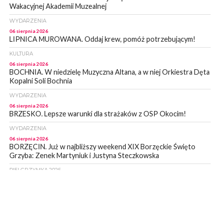
Wakacyjnej Akademii Muzealnej
WYDARZENIA
06 sierpnia 2026
LIPNICA MUROWANA. Oddaj krew, pomóż potrzebującym!
KULTURA
06 sierpnia 2026
BOCHNIA. W niedzielę Muzyczna Altana, a w niej Orkiestra Dęta
Kopalni Soli Bochnia
WYDARZENIA
06 sierpnia 2026
BRZESKO. Lepsze warunki dla strażaków z OSP Okocim!
WYDARZENIA
06 sierpnia 2026
BORZĘCIN. Już w najbliższy weekend XIX Borzęckie Święto
Grzyba: Zenek Martyniuk i Justyna Steczkowska
PIELGRZYMKA 2026
05 sierpnia 2026
Z BOCHNI NA JASNĄ GÓRĘ. Drugi dzień wędrówki [ZDJĘCIA]
WYDARZENIA
05 sierpnia 2026