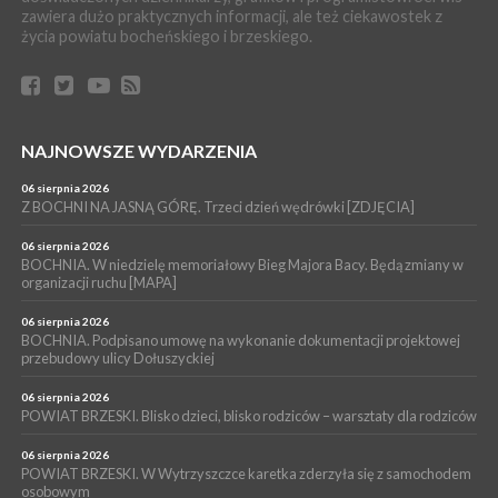
PIELGRZYMKA 2026
zawiera dużo praktycznych informacji, ale też ciekawostek z
życia powiatu bocheńskiego i brzeskiego.
04 sierpnia 2026
Z BOCHNI NA JASNĄ GÓRĘ. Pierwszy dzień wędrówki
[ZDJĘCIA]
WYDARZENIA
04 sierpnia 2026
BRZESKO. Śledczy wyjaśniają, jak doszło do śmierci 32-letniego
NAJNOWSZE WYDARZENIA
mężczyzny
06 sierpnia 2026
WYDARZENIA
Z BOCHNI NA JASNĄ GÓRĘ. Trzeci dzień wędrówki [ZDJĘCIA]
04 sierpnia 2026
BOCHNIA. Rusza Gospelowe Lato. To będą cztery dni radosnej
06 sierpnia 2026
muzyki [PROGRAM KONCERTÓW]
BOCHNIA. W niedzielę memoriałowy Bieg Majora Bacy. Będą zmiany w
organizacji ruchu [MAPA]
06 sierpnia 2026
BOCHNIA. Podpisano umowę na wykonanie dokumentacji projektowej
przebudowy ulicy Dołuszyckiej
06 sierpnia 2026
POWIAT BRZESKI. Blisko dzieci, blisko rodziców – warsztaty dla rodziców
06 sierpnia 2026
POWIAT BRZESKI. W Wytrzyszczce karetka zderzyła się z samochodem
osobowym