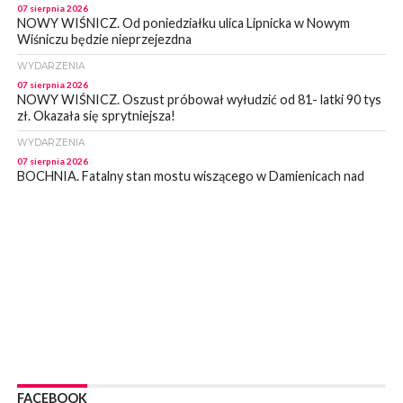
07 sierpnia 2026
NOWY WIŚNICZ. Od poniedziałku ulica Lipnicka w Nowym
Wiśniczu będzie nieprzejezdna
WYDARZENIA
07 sierpnia 2026
NOWY WIŚNICZ. Oszust próbował wyłudzić od 81- latki 90 tys
zł. Okazała się sprytniejsza!
WYDARZENIA
07 sierpnia 2026
BOCHNIA. Fatalny stan mostu wiszącego w Damienicach nad
Rabą! Wiceprzewodniczący RM w Bochni alarmuje
WYDARZENIA
07 sierpnia 2026
LIPNICA MUROWANA. Zostanie wyremontowana droga w
Lipnicy Górnej. Podpisano umowę na realizację tej inwestycji
KULTURA
07 sierpnia 2026
BRZESKO. W sobotę Senior Party 2026. ZAśpiewa Wojciech
Gąssowski
WYDARZENIA
06 sierpnia 2026
FACEBOOK