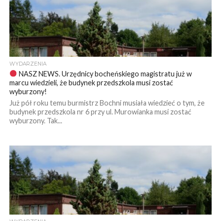
WYDARZENIA
NASZ NEWS. Urzędnicy bocheńskiego magistratu już w
marcu wiedzieli, że budynek przedszkola musi zostać
wyburzony!
Już pół roku temu burmistrz Bochni musiała wiedzieć o tym, że
budynek przedszkola nr 6 przy ul. Murowianka musi zostać
wyburzony. Tak...