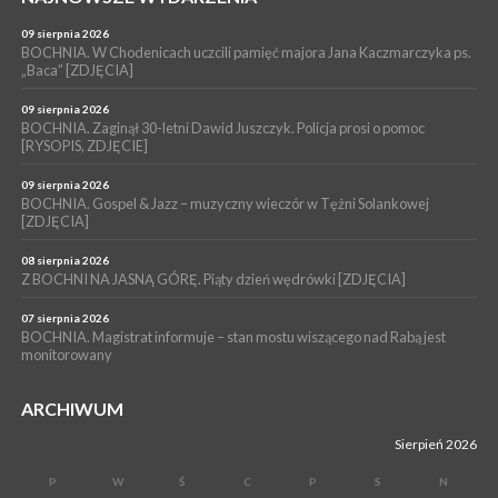
WYDARZENIA
09 sierpnia 2026
06 sierpnia 2026
LIPNICA MUROWANA. Oddaj krew, pomóż potrzebującym!
BOCHNIA. W Chodenicach uczcili pamięć majora Jana Kaczmarczyka ps.
„Baca” [ZDJĘCIA]
KULTURA
06 sierpnia 2026
09 sierpnia 2026
BOCHNIA. W niedzielę Muzyczna Altana, a w niej Orkiestra Dęta
BOCHNIA. Zaginął 30-letni Dawid Juszczyk. Policja prosi o pomoc
[RYSOPIS, ZDJĘCIE]
Kopalni Soli Bochnia
09 sierpnia 2026
BOCHNIA. Gospel & Jazz – muzyczny wieczór w Tężni Solankowej
[ZDJĘCIA]
08 sierpnia 2026
Z BOCHNI NA JASNĄ GÓRĘ. Piąty dzień wędrówki [ZDJĘCIA]
07 sierpnia 2026
BOCHNIA. Magistrat informuje – stan mostu wiszącego nad Rabą jest
monitorowany
ARCHIWUM
Sierpień 2026
P
W
Ś
C
P
S
N