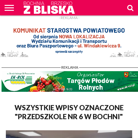
- REKLAMA -
O
NAS
WIADOMOŚCI
ZAPYTAM
CENNIK
KONTAKT
WPROST
REKLAM
- REKLAMA -
WSZYSTKIE WPISY OZNACZONE
"PRZEDSZKOLE NR 6 W BOCHNI"