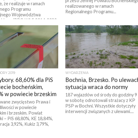
przestrzennej Powiatu Bocheńskieg
e, że realizuje w ramach
realizowanego w ramach
lnego Programu
Regionalnego Programu...
jnego Województwa
skiego (RPO WM) 2014-2020,
nansowanego ze środków
kiego...
RY 2019
WYDARZENIA
bory. 68,60% dla PiS
Bochnia, Brzesko. Po ulewac
ecie bocheńskim,
sytuacja wraca do normy
% w powiecie brzeskim
187 wyjazdów od środy do godziny 9
w sobotę odnotowali strażacy z KP
wane zwycięstwo Prawa i
PSP w Bochni. Wszystkie dotyczyły
liwości w powiecie
interwencji związanych z ulewami....
im i brzeskim. Powiat
i – PiS 68,80%, KE 18,84%,
acja 3,92%, Kukiz 3,79%,
.