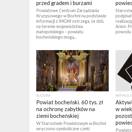
przed gradem i burzami
powiec
Powiatowe Centrum Zarządzania
Starost
Kryzysowego w Bochni na podstawie
podpisał 
informacji z IMGW ostrzega, że dziś,
realizacj
na terenie województwa
Anioł. P
małopolskiego – powiatu
powodu w
bocheńskiego mogą...
KULTURA
ARTYKUŁ 
Powiat bocheński. 60 tys. zł
Aktyw
na ochronę zabytków na
w wieku
ziemi bocheńskiej
pozost
powiec
W Starostwie Powiatowym w Bochni
wręczono symboliczne czeki
Powiato