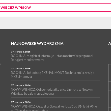
WIĘCEJ WPISÓW
NAJNOWSZE WYDARZENIA
07 sierpnia 2026
BOCHNIA. Magistrat informuje – stan mostu wiszącego nad
Rabą jest monitorowany
s
07 sierpnia 2026
BOCHNIA. Już sobotę BKS HAL-MONT Bochnia zmierzy się z
MKS Limanovia
07 sierpnia 2026
NOWY WIŚNICZ. Od poniedziałku ulica Lipnicka w Nowym
Wiśniczu będzie nieprzejezdna
07 sierpnia 2026
NOWY WIŚNICZ. Oszust próbował wyłudzić od 81- latki 90 tys
zł. Okazała się sprytniejsza!