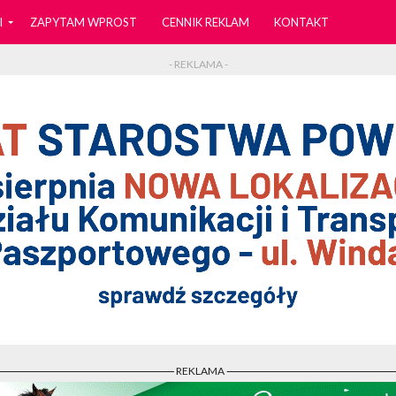
I
ZAPYTAM WPROST
CENNIK REKLAM
KONTAKT
- REKLAMA -
- REKLAMA -