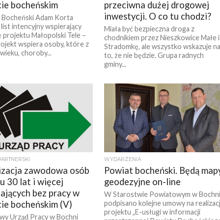
ie bocheńskim
przeciwna dużej drogowej
inwestycji. O co tu chodzi?
a Bocheński Adam Korta
list intencyjny wspierający
Miała być bezpieczna droga z
ę projektu Małopolski Tele –
chodnikiem przez Nieszkowice Małe i
rojekt wspiera osoby, które z
Stradomkę, ale wszystko wskazuje n
ieku, choroby...
to, że nie będzie. Grupa radnych
gminy...
PARTNERSKI
WYDARZENIA
izacja zawodowa osób
Powiat bocheński. Będą map
 30 lat i więcej
geodezyjne on-line
ających bez pracy w
W Starostwie Powiatowym w Bochn
ie bocheńskim (V)
podpisano kolejne umowy na realizac
projektu „E-usługi w informacji
wy Urząd Pracy w Bochni