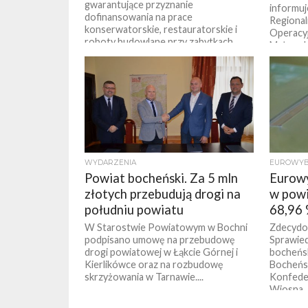
gwarantujące przyznanie
informuj
dofinansowania na prace
Regiona
konserwatorskie, restauratorskie i
Operacy
roboty budowlane przy zabytkach
Małopol
wpisanych do...
współfi
Europejs
WYDARZENIA
EUROWYBO
Powiat bocheński. Za 5 mln
Eurowy
złotych przebudują drogi na
w powi
południu powiatu
68,96 
W Starostwie Powiatowym w Bochni
Zdecydo
podpisano umowę na przebudowę
Sprawied
drogi powiatowej w Łąkcie Górnej i
bocheńsk
Kierlikówce oraz na rozbudowę
Bocheńsk
skrzyżowania w Tarnawie....
Konfeder
Wiosna..