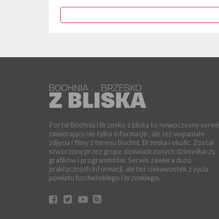
Portal Bochnia i Brzesko z bliska to nowoczesny serwi
zawierający nie tylko informacje , ale też wspaniałe
zdjęcia i filmy z terenu Bochni, Brzeska i okolic. Został
stworzony przez grupę doświadczonych dziennikarzy,
grafików i programistów. Serwis zawiera dużo
praktycznych informacji, ale też ciekawostek z życia
powiatu bocheńskiego i brzeskiego.