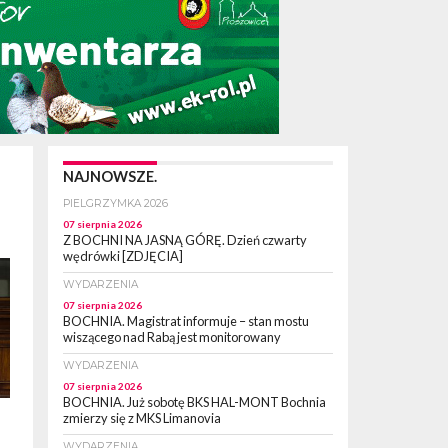
NAJNOWSZE.
PIELGRZYMKA 2026
07 sierpnia 2026
Z BOCHNI NA JASNĄ GÓRĘ. Dzień czwarty
wędrówki [ZDJĘCIA]
WYDARZENIA
07 sierpnia 2026
BOCHNIA. Magistrat informuje – stan mostu
wiszącego nad Rabą jest monitorowany
WYDARZENIA
07 sierpnia 2026
BOCHNIA. Już sobotę BKS HAL-MONT Bochnia
zmierzy się z MKS Limanovia
WYDARZENIA