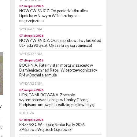
07 sierpnia 2026
NOWY WIŚNICZ. Od poniedziałku ulica
Lipnicka w Nowym Wiśniczu będzie
nieprzejezdna
a
WYDARZENIA
07 sierpnia 2026
NOWY WIŚNICZ. Oszust próbował wyłudzić od
81- latki 90 tys zł. Okazała się sprytniejsza!
WYDARZENIA
07 sierpnia 2026
BOCHNIA. Fatalny stan mostu wiszącego w
Damienicach nad Rabą! Wiceprzewodniczący
RM w Bochni alarmuje
WYDARZENIA
07 sierpnia 2026
LIPNICA MUROWANA. Zostanie
wyremontowana droga w Lipnicy Górnej.
Podpisano umowę na realizację tej inwestycji
y
KULTURA
07 sierpnia 2026
i
BRZESKO. W sobotę Senior Party 2026.
ję
ZAśpiewa Wojciech Gąssowski