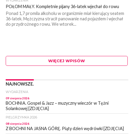
WYDARZENIA
POŁOM MAŁY. Kompletnie pijany 36-latek wjechał do rowu
Ponad 1,7 promila alkoholu w organizmie miał kierujący seatem
36-latek. Mężczyzna stracił panowanie nad pojazdem i wjechał
do przydrożnego rowu. We wtorek...
WIĘCEJ WPISÓW
NAJNOWSZE.
WYDARZENIA
09 sierpnia 2026
BOCHNIA. Gospel & Jazz – muzyczny wieczór w Tężni
Solankowej [ZDJĘCIA]
PIELGRZYMKA 2026
08 sierpnia 2026
Z BOCHNI NA JASNA GÓRĘ. Piąty dzień wędrówki [ZDJĘCIA]