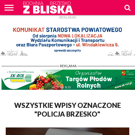
- REKLAMA -
O
NAS
WIADOMOŚCI
ZAPYTAM
CENNIK
KONTAKT
WPROST
REKLAM
- REKLAMA -
WSZYSTKIE WPISY OZNACZONE
"POLICJA BRZESKO"