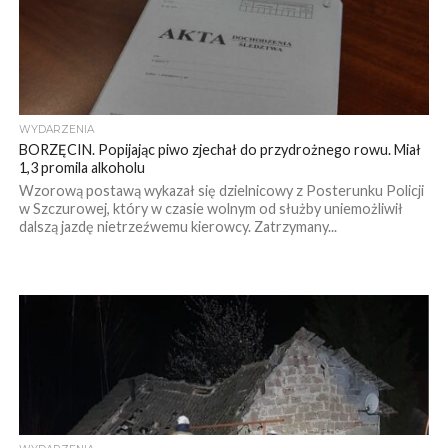
WYDARZENIA
BORZĘCIN. Popijając piwo zjechał do przydrożnego rowu. Miał
1,3 promila alkoholu
Wzorową postawą wykazał się dzielnicowy z Posterunku Policji
w Szczurowej, który w czasie wolnym od służby uniemożliwił
dalszą jazdę nietrzeźwemu kierowcy. Zatrzymany...