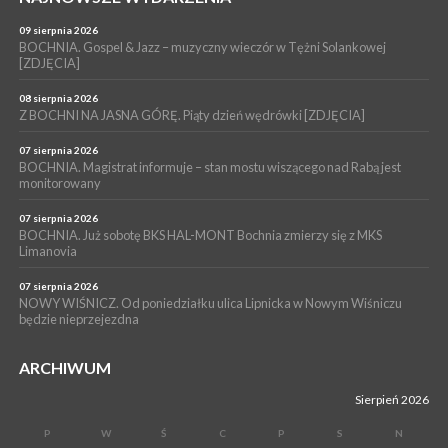
06 sierpnia 2026
BRZESKO. Lepsze warunki dla strażaków z OSP Okocim!
09 sierpnia 2026
BOCHNIA. Gospel & Jazz – muzyczny wieczór w Tężni Solankowej
WYDARZENIA
[ZDJĘCIA]
06 sierpnia 2026
BORZĘCIN. Już w najbliższy weekend XIX Borzęckie Święto
08 sierpnia 2026
Grzyba: Zenek Martyniuk i Justyna Steczkowska
Z BOCHNI NA JASNA GÓRĘ. Piąty dzień wędrówki [ZDJĘCIA]
07 sierpnia 2026
BOCHNIA. Magistrat informuje – stan mostu wiszącego nad Rabą jest
monitorowany
07 sierpnia 2026
BOCHNIA. Już sobotę BKS HAL-MONT Bochnia zmierzy się z MKS
Limanovia
07 sierpnia 2026
NOWY WIŚNICZ. Od poniedziałku ulica Lipnicka w Nowym Wiśniczu
będzie nieprzejezdna
ARCHIWUM
Sierpień 2026
P
W
Ś
C
P
S
N