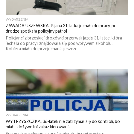
WYDARZENIA
ZAWADA USZEWSKA. Pijana 31-latka jechała do pracy, po
drodze spotkała policyjny patrol
Policjanci z brzeskiej drogówki przerwali jazdę 31-latce, która
jechała do pracy i znajdowała się pod wpływem alkoholu.
Kobieta miała do przejechania jeszcze...
WYDARZENIA
WYTRZYSZCZKA. 36-latek nie zatrzymał się do kontroli, bo
miał… dożywotni zakaz kierowania
Surowe konsekwencje grożą mieszkańcowi powiatu