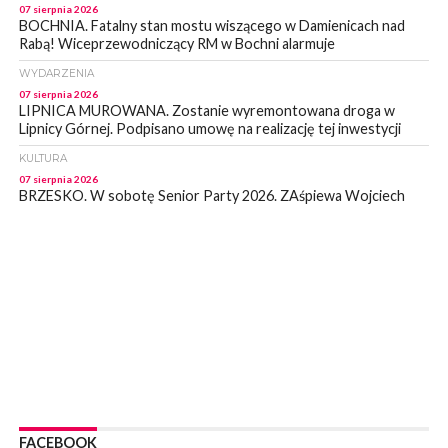
07 sierpnia 2026
BOCHNIA. Fatalny stan mostu wiszącego w Damienicach nad
Rabą! Wiceprzewodniczący RM w Bochni alarmuje
WYDARZENIA
07 sierpnia 2026
LIPNICA MUROWANA. Zostanie wyremontowana droga w
Lipnicy Górnej. Podpisano umowę na realizację tej inwestycji
KULTURA
07 sierpnia 2026
BRZESKO. W sobotę Senior Party 2026. ZAśpiewa Wojciech
Gąssowski
WYDARZENIA
06 sierpnia 2026
Z BOCHNI NA JASNĄ GÓRĘ. Trzeci dzień wędrówki [ZDJĘCIA]
WYDARZENIA
06 sierpnia 2026
BOCHNIA. W niedzielę memoriałowy Bieg Majora Bacy. Będą
zmiany w organizacji ruchu [MAPA]
WYDARZENIA
06 sierpnia 2026
BOCHNIA. Podpisano umowę na wykonanie dokumentacji
FACEBOOK