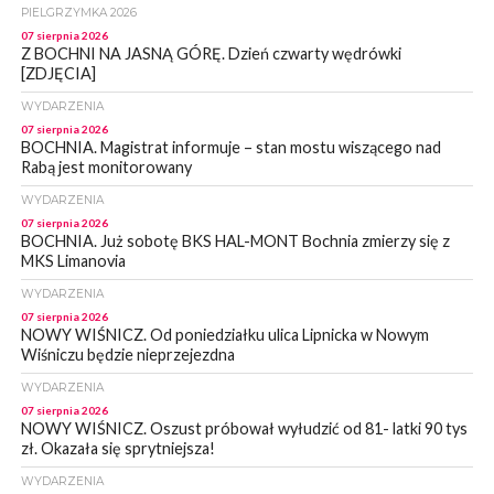
PIELGRZYMKA 2026
07 sierpnia 2026
Z BOCHNI NA JASNĄ GÓRĘ. Dzień czwarty wędrówki
[ZDJĘCIA]
WYDARZENIA
07 sierpnia 2026
BOCHNIA. Magistrat informuje – stan mostu wiszącego nad
Rabą jest monitorowany
WYDARZENIA
07 sierpnia 2026
BOCHNIA. Już sobotę BKS HAL-MONT Bochnia zmierzy się z
MKS Limanovia
WYDARZENIA
07 sierpnia 2026
NOWY WIŚNICZ. Od poniedziałku ulica Lipnicka w Nowym
Wiśniczu będzie nieprzejezdna
WYDARZENIA
07 sierpnia 2026
NOWY WIŚNICZ. Oszust próbował wyłudzić od 81- latki 90 tys
zł. Okazała się sprytniejsza!
WYDARZENIA