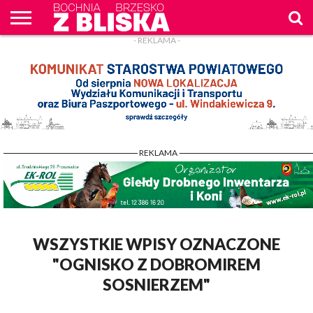
- REKLAMA -
O
NAS
WIADOMOŚCI
ZAPYTAM
CENNIK
KONTAKT
WPROST
REKLAM
- REKLAMA -
WSZYSTKIE WPISY OZNACZONE
"OGNISKO Z DOBROMIREM
SOSNIERZEM"