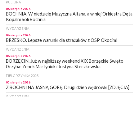
KULTURA
06 sierpnia 2026
BOCHNIA. W niedzielę Muzyczna Altana, a w niej Orkiestra Dęta
Kopalni Soli Bochnia
WYDARZENIA
06 sierpnia 2026
BRZESKO. Lepsze warunki dla strażaków z OSP Okocim!
WYDARZENIA
06 sierpnia 2026
BORZĘCIN. Już w najbliższy weekend XIX Borzęckie Święto
Grzyba: Zenek Martyniuk i Justyna Steczkowska
PIELGRZYMKA 2026
05 sierpnia 2026
Z BOCHNI NA JASNĄ GÓRĘ. Drugi dzień wędrówki [ZDJĘCIA]
WYDARZENIA
05 sierpnia 2026
NASZ NEWS. Powstał Komitet Ochrony Ładu
Przestrzennego Miasta Bochnia. To odpowiedź na działania
magistratu
WYDARZENIA
05 sierpnia 2026