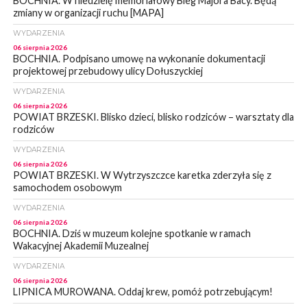
BOCHNIA. W niedzielę memoriałowy Bieg Majora Bacy. Będą
zmiany w organizacji ruchu [MAPA]
WYDARZENIA
06 sierpnia 2026
BOCHNIA. Podpisano umowę na wykonanie dokumentacji
projektowej przebudowy ulicy Dołuszyckiej
WYDARZENIA
06 sierpnia 2026
POWIAT BRZESKI. Blisko dzieci, blisko rodziców – warsztaty dla
rodziców
WYDARZENIA
06 sierpnia 2026
POWIAT BRZESKI. W Wytrzyszczce karetka zderzyła się z
samochodem osobowym
WYDARZENIA
06 sierpnia 2026
BOCHNIA. Dziś w muzeum kolejne spotkanie w ramach
Wakacyjnej Akademii Muzealnej
WYDARZENIA
06 sierpnia 2026
LIPNICA MUROWANA. Oddaj krew, pomóż potrzebującym!