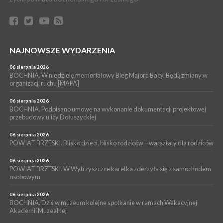
04 sierpnia 2026
BRZESKO. Śledczy wyjaśniają, jak doszło do śmierci 32-letniego
mężczyzny
WYDARZENIA
NAJNOWSZE WYDARZENIA
04 sierpnia 2026
BOCHNIA. Rusza Gospelowe Lato. To będą cztery dni radosnej
muzyki [PROGRAM KONCERTÓW]
06 sierpnia 2026
BOCHNIA. W niedzielę memoriałowy Bieg Majora Bacy. Będą zmiany w
SPORT
organizacji ruchu [MAPA]
04 sierpnia 2026
BOCHNIA. W niedzielę XXXII Memoriałowy Bieg Majora Bacy!
06 sierpnia 2026
BOCHNIA. Podpisano umowę na wykonanie dokumentacji projektowej
przebudowy ulicy Dołuszyckiej
06 sierpnia 2026
POWIAT BRZESKI. Blisko dzieci, blisko rodziców – warsztaty dla rodziców
06 sierpnia 2026
POWIAT BRZESKI. W Wytrzyszczce karetka zderzyła się z samochodem
osobowym
06 sierpnia 2026
BOCHNIA. Dziś w muzeum kolejne spotkanie w ramach Wakacyjnej
Akademii Muzealnej