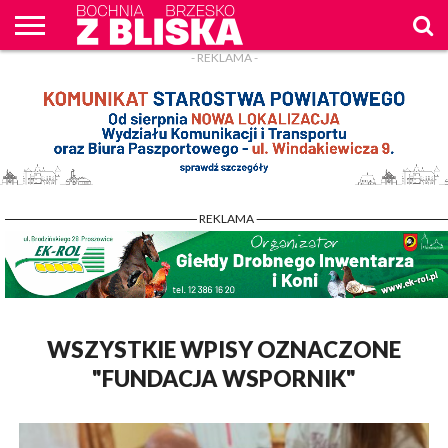
- REKLAMA -
O
NAS
WIADOMOŚCI
ZAPYTAM
CENNIK
KONTAKT
WPROST
REKLAM
- REKLAMA -
WSZYSTKIE WPISY OZNACZONE
"FUNDACJA WSPORNIK"