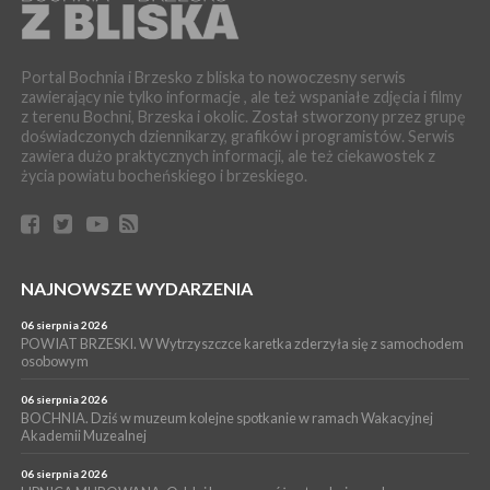
04 sierpnia 2026
BOCHNIA. Rusza Gospelowe Lato. To będą cztery dni radosnej
muzyki [PROGRAM KONCERTÓW]
Portal Bochnia i Brzesko z bliska to nowoczesny serwis
SPORT
zawierający nie tylko informacje , ale też wspaniałe zdjęcia i filmy
04 sierpnia 2026
z terenu Bochni, Brzeska i okolic. Został stworzony przez grupę
BOCHNIA. W niedzielę XXXII Memoriałowy Bieg Majora Bacy!
doświadczonych dziennikarzy, grafików i programistów. Serwis
WYDARZENIA
zawiera dużo praktycznych informacji, ale też ciekawostek z
życia powiatu bocheńskiego i brzeskiego.
04 sierpnia 2026
MAŁOPOLSKA. Liczba stulatków wciąż rośnie
ARTYKUŁ PARTNERSKI
04 sierpnia 2026
Codzienne nawyki, które wspierają zdrowie dziecka na dłużej
NAJNOWSZE WYDARZENIA
WYDARZENIA
04 sierpnia 2026
06 sierpnia 2026
BRZESKO. Już jest Karta Mieszkańca Gminy Brzesko. Co to
POWIAT BRZESKI. W Wytrzyszczce karetka zderzyła się z samochodem
oznacza?
osobowym
06 sierpnia 2026
BOCHNIA. Dziś w muzeum kolejne spotkanie w ramach Wakacyjnej
Akademii Muzealnej
06 sierpnia 2026