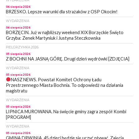
WYDARZENIA
06 sierpnia 2026
BRZESKO. Lepsze warunki dla strażaków z OSP Okocim!
WYDARZENIA
06 sierpnia 2026
BORZĘCIN. Już w najbliższy weekend XIX Borzęckie Święto
Grzyba: Zenek Martyniuk i Justyna Steczkowska
PIELGRZYMKA 2026
05 sierpnia 2026
Z BOCHNI NA JASNĄ GÓRĘ. Drugi dzień wędrówki [ZDJĘCIA]
WYDARZENIA
05 sierpnia 2026
NASZ NEWS. Powstał Komitet Ochrony Ładu
Przestrzennego Miasta Bochnia. To odpowiedź na działania
magistratu
WYDARZENIA
05 sierpnia 2026
LIPNICA MUROWANA. Na święcie gminy zagra zespół Kombi
[PROGRAM]
WYDARZENIA
05 sierpnia 2026
GMINA DRWINIA. 45 dzieci będzie się uczyć pływać. Zajęcia