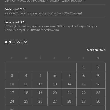
LIPNICA MUROWANA. Oddaj krew, pomóż potrzebującym!
06 sierpnia 2026
BRZESKO. Lepsze warunki dla strażaków z OSP Okocim!
06 sierpnia 2026
BORZĘCIN. Już w najbliższy weekend XIX Borzęckie Święto Grzyba:
Zenek Martyniuk i Justyna Steczkowska
ARCHIWUM
Sierpień 2026
P
W
Ś
C
P
S
N
1
2
3
4
5
6
7
8
9
10
11
12
13
14
15
16
17
18
19
20
21
22
23
24
25
26
27
28
29
30
31