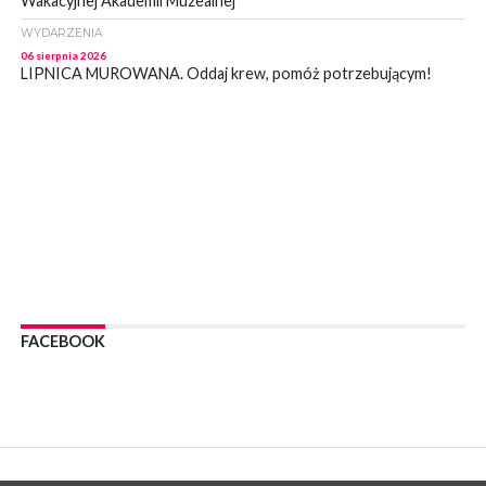
Wakacyjnej Akademii Muzealnej
WYDARZENIA
06 sierpnia 2026
LIPNICA MUROWANA. Oddaj krew, pomóż potrzebującym!
KULTURA
06 sierpnia 2026
BOCHNIA. W niedzielę Muzyczna Altana, a w niej Orkiestra Dęta
Kopalni Soli Bochnia
WYDARZENIA
06 sierpnia 2026
BRZESKO. Lepsze warunki dla strażaków z OSP Okocim!
WYDARZENIA
06 sierpnia 2026
BORZĘCIN. Już w najbliższy weekend XIX Borzęckie Święto
Grzyba: Zenek Martyniuk i Justyna Steczkowska
FACEBOOK
PIELGRZYMKA 2026
05 sierpnia 2026
Z BOCHNI NA JASNĄ GÓRĘ. Drugi dzień wędrówki [ZDJĘCIA]
WYDARZENIA
05 sierpnia 2026
NASZ NEWS. Powstał Komitet Ochrony Ładu