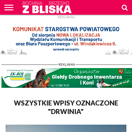
- REKLAMA -
O
NAS
WIADOMOŚCI
ZAPYTAM
CENNIK
KONTAKT
WPROST
REKLAM
- REKLAMA -
WSZYSTKIE WPISY OZNACZONE
"DRWINIA"