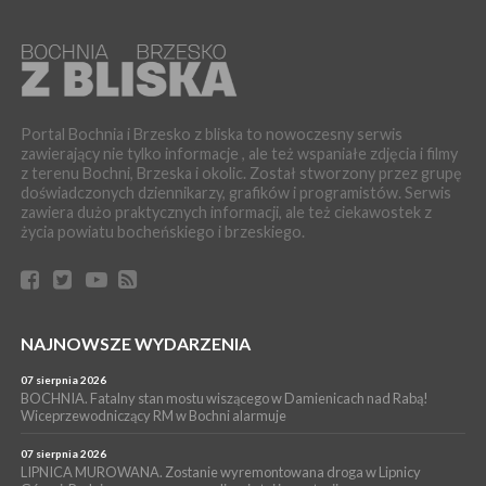
Przestrzennego Miasta Bochnia. To odpowiedź na działania
magistratu
WYDARZENIA
05 sierpnia 2026
LIPNICA MUROWANA. Na święcie gminy zagra zespół Kombi
[PROGRAM]
Portal Bochnia i Brzesko z bliska to nowoczesny serwis
zawierający nie tylko informacje , ale też wspaniałe zdjęcia i filmy
WYDARZENIA
z terenu Bochni, Brzeska i okolic. Został stworzony przez grupę
05 sierpnia 2026
doświadczonych dziennikarzy, grafików i programistów. Serwis
GMINA DRWINIA. 45 dzieci będzie się uczyć pływać. Zajęcia
zawiera dużo praktycznych informacji, ale też ciekawostek z
ruszą we wrześniu
życia powiatu bocheńskiego i brzeskiego.
WYDARZENIA
05 sierpnia 2026
BRZESKO. RPWiK apeluje o racjonalne gospodarowanie wodą
WYDARZENIA
NAJNOWSZE WYDARZENIA
05 sierpnia 2026
BRZESKO. Dożynki zaplanowano na 15 sierpnia
07 sierpnia 2026
WYDARZENIA
BOCHNIA. Fatalny stan mostu wiszącego w Damienicach nad Rabą!
Wiceprzewodniczący RM w Bochni alarmuje
04 sierpnia 2026
MASZKIENICE. Pies pogryzł 3-letnią dziewczynkę. Śmigłowiec
zabrał dziecko do szpitala w Krakowie
07 sierpnia 2026
LIPNICA MUROWANA. Zostanie wyremontowana droga w Lipnicy