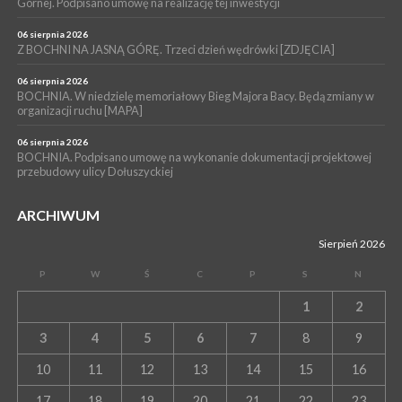
Górnej. Podpisano umowę na realizację tej inwestycji
06 sierpnia 2026
Z BOCHNI NA JASNĄ GÓRĘ. Trzeci dzień wędrówki [ZDJĘCIA]
06 sierpnia 2026
BOCHNIA. W niedzielę memoriałowy Bieg Majora Bacy. Będą zmiany w
organizacji ruchu [MAPA]
06 sierpnia 2026
BOCHNIA. Podpisano umowę na wykonanie dokumentacji projektowej
przebudowy ulicy Dołuszyckiej
ARCHIWUM
Sierpień 2026
P
W
Ś
C
P
S
N
1
2
3
4
5
6
7
8
9
10
11
12
13
14
15
16
17
18
19
20
21
22
23