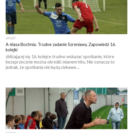
SPORT
A-klasa Bochnia: Trudne zadanie Szreniawy. Zapowiedź 16.
kolejki
zbliżającej się 16. kolejce trudno wskazać spotkanie, które
bezsprzecznie można określić mianem hitu. Nie oznacza to
jednak, że spotkania nie będą ciekawe....