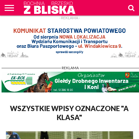
- REKLAMA -
O
NAS
WIADOMOŚCI
ZAPYTAM
CENNIK
KONTAKT
WPROST
REKLAM
- REKLAMA -
WSZYSTKIE WPISY OZNACZONE "A
KLASA"