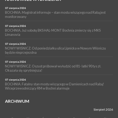
05 sierpnia 2026
Z BOCHNI NA JASNĄ GÓRĘ. Drugi dzień wędrówki [ZDJĘCIA]
07 sierpnia 2026
BOCHNIA. Magistrat informuje – stan mostu wiszącego nad Rabą jest
WYDARZENIA
monitorowany
05 sierpnia 2026
NASZ NEWS. Powstał Komitet Ochrony Ładu
07 sierpnia 2026
Przestrzennego Miasta Bochnia. To odpowiedź na działania
BOCHNIA. Już sobotę BKS HAL-MONT Bochnia zmierzy się z MKS
Limanovia
magistratu
07 sierpnia 2026
NOWY WIŚNICZ. Od poniedziałku ulica Lipnicka w Nowym Wiśniczu
będzie nieprzejezdna
07 sierpnia 2026
NOWY WIŚNICZ. Oszust próbował wyłudzić od 81- latki 90 tys zł.
Okazała się sprytniejsza!
07 sierpnia 2026
BOCHNIA. Fatalny stan mostu wiszącego w Damienicach nad Rabą!
Wiceprzewodniczący RM w Bochni alarmuje
ARCHIWUM
Sierpień 2026