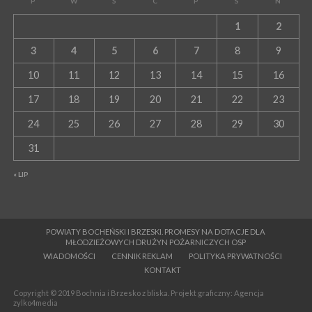
P
W
Ś
C
P
S
N
1
2
3
4
5
6
7
8
9
10
11
12
13
14
15
16
17
18
19
20
21
22
23
24
25
26
27
28
29
30
31
« LIP
POWIATY BOCHEŃSKI I BRZESKI. PROMESY NA DOTACJE DLA
MŁODZIEŻOWYCH DRUŻYN POŻARNICZYCH OSP
WIADOMOŚCI
CENNIK REKLAM
POLITYKA PRYWATNOŚCI
KONTAKT
Copyright © 2019 Bochnia i Brzesko z bliska. Projekt graficzny: Agencja
zylko4media