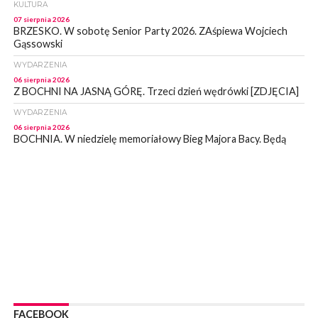
KULTURA
07 sierpnia 2026
BRZESKO. W sobotę Senior Party 2026. ZAśpiewa Wojciech
Gąssowski
WYDARZENIA
06 sierpnia 2026
Z BOCHNI NA JASNĄ GÓRĘ. Trzeci dzień wędrówki [ZDJĘCIA]
WYDARZENIA
06 sierpnia 2026
BOCHNIA. W niedzielę memoriałowy Bieg Majora Bacy. Będą
zmiany w organizacji ruchu [MAPA]
WYDARZENIA
06 sierpnia 2026
BOCHNIA. Podpisano umowę na wykonanie dokumentacji
projektowej przebudowy ulicy Dołuszyckiej
WYDARZENIA
06 sierpnia 2026
POWIAT BRZESKI. Blisko dzieci, blisko rodziców – warsztaty dla
rodziców
WYDARZENIA
06 sierpnia 2026
FACEBOOK