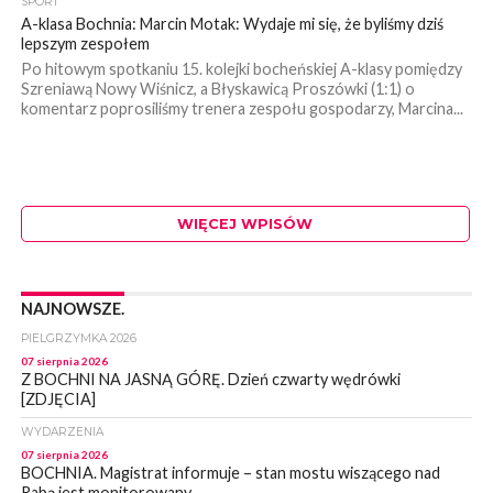
SPORT
A-klasa Bochnia: Marcin Motak: Wydaje mi się, że byliśmy dziś
lepszym zespołem
Po hitowym spotkaniu 15. kolejki bocheńskiej A-klasy pomiędzy
Szreniawą Nowy Wiśnicz, a Błyskawicą Proszówki (1:1) o
komentarz poprosiliśmy trenera zespołu gospodarzy, Marcina...
WIĘCEJ WPISÓW
NAJNOWSZE.
PIELGRZYMKA 2026
07 sierpnia 2026
Z BOCHNI NA JASNĄ GÓRĘ. Dzień czwarty wędrówki
[ZDJĘCIA]
WYDARZENIA
07 sierpnia 2026
BOCHNIA. Magistrat informuje – stan mostu wiszącego nad
Rabą jest monitorowany