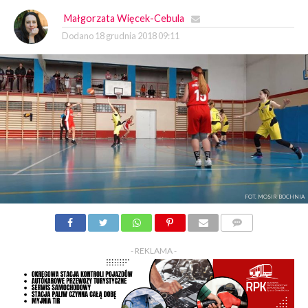
Małgorzata Więcek-Cebula
Dodano
18 grudnia 2018 09:11
FOT. MOSIR BOCHNIA
KOMENTARZY
- REKLAMA -