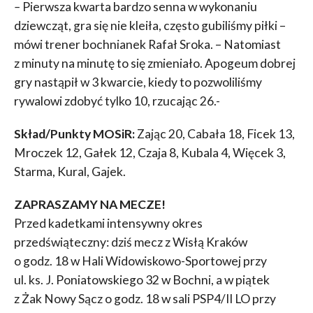
–
Pierwsza kwarta bardzo senna w wykonaniu
dziewcząt, gra się nie kleiła, często gubiliśmy piłki –
mówi trener bochnianek Rafał Sroka. – Natomiast
z minuty na minutę to się zmieniało. Apogeum dobrej
gry nastąpił w 3 kwarcie, kiedy to pozwoliliśmy
rywalowi zdobyć tylko 10, rzucając 26.-
Skład/Punkty MOSiR:
Zając 20, Cabała 18, Ficek 13,
Mroczek 12, Gałek 12, Czaja 8, Kubala 4, Więcek 3,
Starma, Kural, Gajek.
ZAPRASZAMY NA MECZE!
Przed kadetkami intensywny okres
przedświąteczny: dziś mecz z Wisłą Kraków
o godz. 18 w Hali Widowiskowo-Sportowej przy
ul. ks. J. Poniatowskiego 32 w Bochni, a w piątek
z Żak Nowy Sącz o godz. 18 w sali PSP4/II LO przy