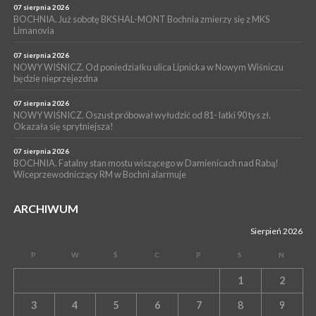
05 sierpnia 2026
07 sierpnia 2026
LIPNICA MUROWANA. Na święcie gminy zagra zespół Kombi
BOCHNIA. Już sobotę BKS HAL-MONT Bochnia zmierzy się z MKS
Limanovia
[PROGRAM]
07 sierpnia 2026
NOWY WIŚNICZ. Od poniedziałku ulica Lipnicka w Nowym Wiśniczu
będzie nieprzejezdna
07 sierpnia 2026
NOWY WIŚNICZ. Oszust próbował wyłudzić od 81- latki 90 tys zł.
Okazała się sprytniejsza!
07 sierpnia 2026
BOCHNIA. Fatalny stan mostu wiszącego w Damienicach nad Rabą!
Wiceprzewodniczący RM w Bochni alarmuje
ARCHIWUM
Sierpień 2026
P
W
Ś
C
P
S
N
1
2
3
4
5
6
7
8
9