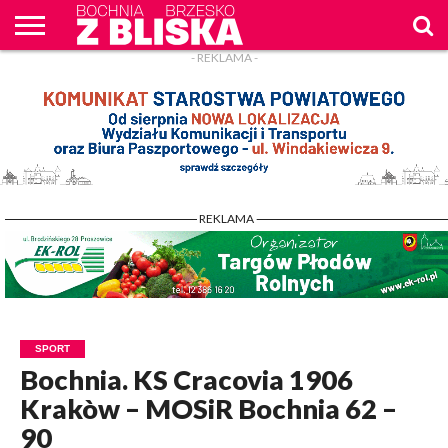
- REKLAMA -
O
NAS
WIADOMOŚCI
ZAPYTAM
CENNIK
KONTAKT
WPROST
REKLAM
- REKLAMA -
SPORT
Bochnia. KS Cracovia 1906
Krakòw – MOSiR Bochnia 62 –
90