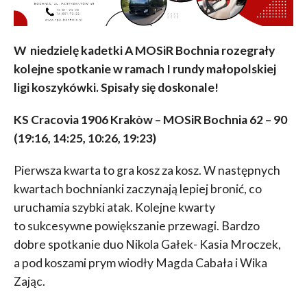
W niedzielę kadetki A MOSiR Bochnia rozegrały
kolejne spotkanie w ramach I rundy małopolskiej
ligi koszykówki. Spisały się doskonale!
KS Cracovia 1906 Krakòw – MOSiR Bochnia 62 – 90
(19:16, 14:25, 10:26, 19:23)
Pierwsza kwarta to gra kosz za kosz. W następnych
kwartach bochnianki zaczynają lepiej bronić, co
uruchamia szybki atak. Kolejne kwarty
to sukcesywne powiększanie przewagi. Bardzo
dobre spotkanie duo Nikola Gałek- Kasia Mroczek,
a pod koszami prym wiodły Magda Cabała i Wika
Zając.