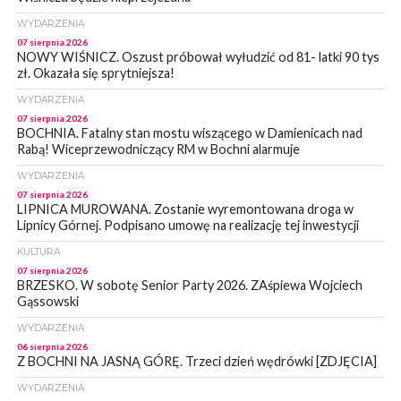
WYDARZENIA
07 sierpnia 2026
NOWY WIŚNICZ. Oszust próbował wyłudzić od 81- latki 90 tys
zł. Okazała się sprytniejsza!
WYDARZENIA
07 sierpnia 2026
BOCHNIA. Fatalny stan mostu wiszącego w Damienicach nad
Rabą! Wiceprzewodniczący RM w Bochni alarmuje
WYDARZENIA
07 sierpnia 2026
LIPNICA MUROWANA. Zostanie wyremontowana droga w
Lipnicy Górnej. Podpisano umowę na realizację tej inwestycji
KULTURA
07 sierpnia 2026
BRZESKO. W sobotę Senior Party 2026. ZAśpiewa Wojciech
Gąssowski
WYDARZENIA
06 sierpnia 2026
Z BOCHNI NA JASNĄ GÓRĘ. Trzeci dzień wędrówki [ZDJĘCIA]
WYDARZENIA