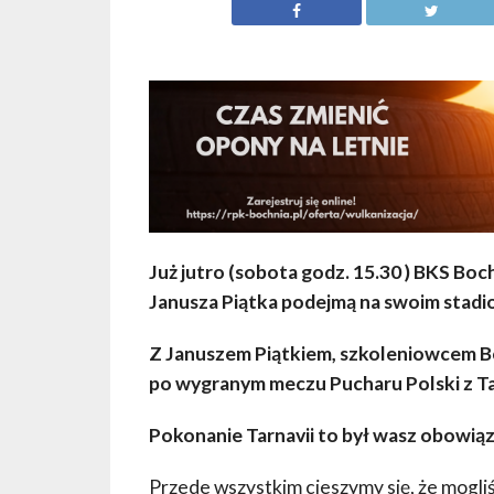
Już jutro (sobota godz. 15.30 ) BKS Boc
Janusza Piątka podejmą na swoim stadio
Z Januszem Piątkiem, szkoleniowcem 
po wygranym meczu Pucharu Polski z T
Pokonanie Tarnavii to był wasz obowiąze
Przede wszystkim cieszymy się, że mogli