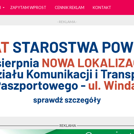
I
ZAPYTAM WPROST
CENNIK REKLAM
KONTAKT
- REKLAMA -
- REKLAMA -