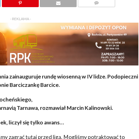
KOMENTARZY
- REKLAMA -
hnia zainauguruje rundę wiosenną w IV lidze. Podopieczni
nie Barciczankę Barcice.
Bocheńskiego,
arnavią Tarnawa,
rozmawiał Marcin Kalinowski.
k, liczył się tylko awans…
śmy zagrać tutaj przed ligą. Mogliśmy potraktować to