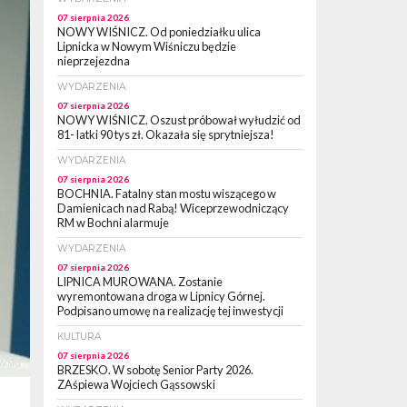
07 sierpnia 2026
NOWY WIŚNICZ. Od poniedziałku ulica
Lipnicka w Nowym Wiśniczu będzie
nieprzejezdna
WYDARZENIA
07 sierpnia 2026
NOWY WIŚNICZ. Oszust próbował wyłudzić od
81- latki 90 tys zł. Okazała się sprytniejsza!
WYDARZENIA
07 sierpnia 2026
BOCHNIA. Fatalny stan mostu wiszącego w
Damienicach nad Rabą! Wiceprzewodniczący
RM w Bochni alarmuje
WYDARZENIA
07 sierpnia 2026
LIPNICA MUROWANA. Zostanie
wyremontowana droga w Lipnicy Górnej.
Podpisano umowę na realizację tej inwestycji
KULTURA
07 sierpnia 2026
WSKI
BRZESKO. W sobotę Senior Party 2026.
ZAśpiewa Wojciech Gąssowski