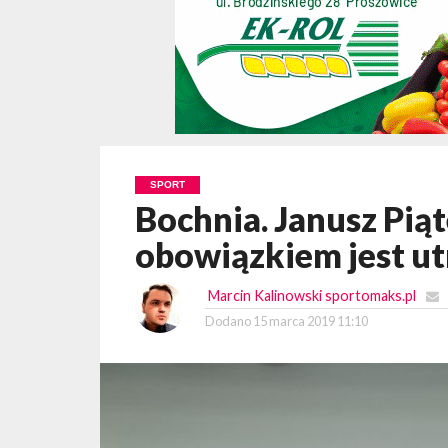
SPORT
Bochnia. Janusz Pią
obowiązkiem jest ut
Marcin Kalinowski sportomaks.pl
Dodano
15 marca 2019 11:10