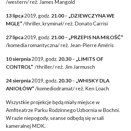
/western/ reż. James Mangold
13 lipca
2019, godz.
21.00
–
„
DZIEWCZYNA WE
MGLE
”
/thriller, kryminał/ reż. Donato Carrisi
27 lipca
2019, godz.
21.00
–
„
PRZEPIS NA MIŁOŚĆ”
/komedia romantyczna/ reż. Jean-Pierre Améris
10 sierpnia
2019, godz.
20.30
–
„
LIMITS OF
CONTROL”
/thriller/ reż. Jim Jarmusch
24 sierpnia
2019, godz
. 20.30
–
„
WHISKY DLA
ANIOŁ
ÓW
”
/komediodramat/ reż. Ken Loach
Wszystkie projekcje będą miały miejsce w
Amfiteatrze Parku Rodzinnego Uzbornia w Bochni.
W razie niepogody, seanse odbędą się w sali
kameralnej MDK.