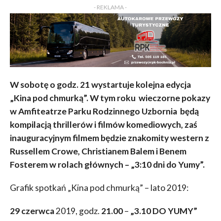
- REKLAMA -
W sobotę o godz. 21 wystartuje kolejna edycja
„Kina pod chmurką”. W tym roku wieczorne pokazy
w Amfiteatrze Parku Rodzinnego Uzbornia będą
kompilacją thrillerów i filmów komediowych, zaś
inauguracyjnym filmem będzie znakomity western z
Russellem Crowe, Christianem Balem i Benem
Fosterem w rolach głównych – „3:10 dni do Yumy”.
Grafik spotkań „Kina pod chmurką” – lato 2019:
29 czerwca
2019, godz.
21.00
–
„
3.10 DO YUMY
”