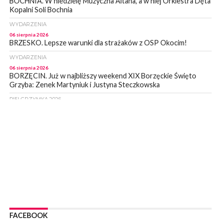
BOCHNIA. W niedzielę Muzyczna Altana, a w niej Orkiestra Dęta
Kopalni Soli Bochnia
WYDARZENIA
06 sierpnia 2026
BRZESKO. Lepsze warunki dla strażaków z OSP Okocim!
WYDARZENIA
06 sierpnia 2026
BORZĘCIN. Już w najbliższy weekend XIX Borzęckie Święto
Grzyba: Zenek Martyniuk i Justyna Steczkowska
PIELGRZYMKA 2026
05 sierpnia 2026
Z BOCHNI NA JASNĄ GÓRĘ. Drugi dzień wędrówki [ZDJĘCIA]
WYDARZENIA
05 sierpnia 2026
NASZ NEWS. Powstał Komitet Ochrony Ładu
Przestrzennego Miasta Bochnia. To odpowiedź na działania
magistratu
WYDARZENIA
05 sierpnia 2026
LIPNICA MUROWANA. Na święcie gminy zagra zespół Kombi
[PROGRAM]
FACEBOOK