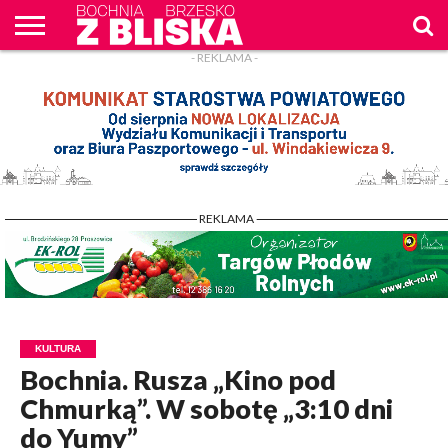
- REKLAMA -
O
NAS
WIADOMOŚCI
ZAPYTAM
CENNIK
KONTAKT
WPROST
REKLAM
- REKLAMA -
KULTURA
Bochnia. Rusza „Kino pod
Chmurką”. W sobotę „3:10 dni
do Yumy”