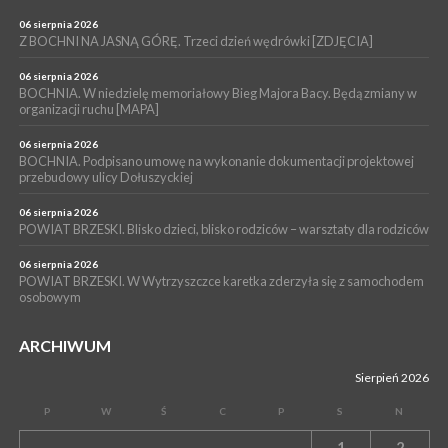
mężczyzny
06 sierpnia 2026
WYDARZENIA
Z BOCHNI NA JASNĄ GÓRĘ. Trzeci dzień wędrówki [ZDJĘCIA]
04 sierpnia 2026
BOCHNIA. Rusza Gospelowe Lato. To będą cztery dni radosnej
06 sierpnia 2026
muzyki [PROGRAM KONCERTÓW]
BOCHNIA. W niedzielę memoriałowy Bieg Majora Bacy. Będą zmiany w
organizacji ruchu [MAPA]
06 sierpnia 2026
BOCHNIA. Podpisano umowę na wykonanie dokumentacji projektowej
przebudowy ulicy Dołuszyckiej
06 sierpnia 2026
POWIAT BRZESKI. Blisko dzieci, blisko rodziców – warsztaty dla rodziców
06 sierpnia 2026
POWIAT BRZESKI. W Wytrzyszczce karetka zderzyła się z samochodem
osobowym
ARCHIWUM
Sierpień 2026
P
W
Ś
C
P
S
N
1
2