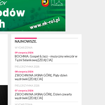
NAJNOWSZE.
WYDARZENIA
09 sierpnia 2026
BOCHNIA. Gospel & Jazz – muzyczny wieczór w
Tężni Solankowej [ZDJĘCIA]
PIELGRZYMKA 2026
08 sierpnia 2026
Z BOCHNI NA JASNA GÓRĘ. Piąty dzień
wędrówki [ZDJĘCIA]
PIELGRZYMKA 2026
07 sierpnia 2026
Z BOCHNI NA JASNĄ GÓRĘ. Dzień czwarty
wędrówki [ZDJĘCIA]
WYDARZENIA