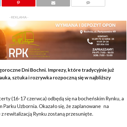
KOMENTARZY
- REKLAMA -
roczne Dni Bochni. Imprezy, które tradycyjnie już
uka, sztuka i rozrywka rozpoczną się w najbliższy
rty (16-17 czerwca) odbędą się na bocheńskim Rynku, a
m Parku Uzbornia. Okazało się, że zaplanowane na
z rewitalizacją Rynku zostaną przesunięte.