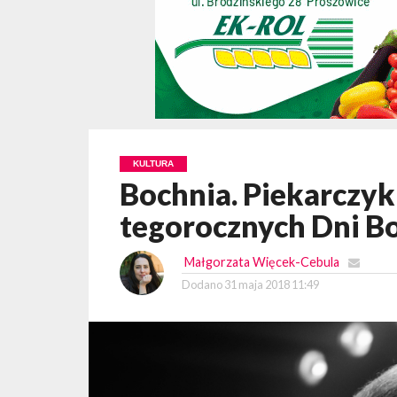
KULTURA
Bochnia. Piekarczyk
tegorocznych Dni B
Małgorzata Więcek-Cebula
Dodano
31 maja 2018 11:49