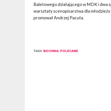
Baletowego działającego w MDK i dwa s
warsztaty scenopisarstwa dla młodzieży
promował Andrzej Pacuła.
TAGI:
BOCHNIA
,
POLECANE