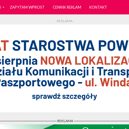
I
ZAPYTAM WPROST
CENNIK REKLAM
KONTAKT
- REKLAMA -
- REKLAMA -