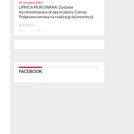
07 sierpnia 2026
LIPNICA MUROWANA. Zostanie
wyremontowana droga w Lipnicy Górnej.
Podpisano umowę na realizację tej inwestycji
KULTURA
07 sierpnia 2026
BRZESKO. W sobotę Senior Party 2026.
ZAśpiewa Wojciech Gąssowski
WYDARZENIA
06 sierpnia 2026
Z BOCHNI NA JASNĄ GÓRĘ. Trzeci dzień
wędrówki [ZDJĘCIA]
FACEBOOK
WYDARZENIA
06 sierpnia 2026
BOCHNIA. W niedzielę memoriałowy Bieg
Majora Bacy. Będą zmiany w organizacji ruchu
[MAPA]
WYDARZENIA
06 sierpnia 2026
BOCHNIA. Podpisano umowę na wykonanie
dokumentacji projektowej przebudowy ulicy
Dołuszyckiej
WYDARZENIA