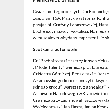
Piekarczyk z przyjaciółmi
Gwiazdami tegorocznych Dni Bochni będą 
zespołem TSA. Muzyk wystąpi na Rynku
przyjaciół: Grażyny Łobaszewskiej, Natali
bocheńscy muzycy i wokaliści. Na niedzi
w muzealnym wirydarzu zaprezentuje si
Spotkania i automobile
Dni Bochni to także szereg innych ciek
„Młode Talenty”, wernisaż prac laureató
Orkiestry Górniczej. Będzie także liter
Arłamowskiego, koncert muzyki klasyczne
solnego grodu”, warsztaty z genealogii
Archiwum Narodowego w Krakowie i pok
Organizatorzy zaplanowali jeszcze wykła
Wojciechowski, Jan Flasza, Janina Kęse