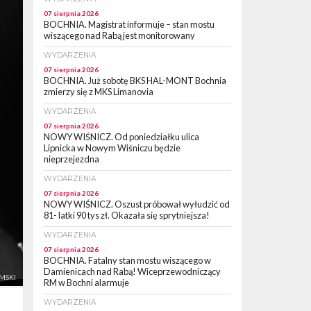
07 sierpnia 2026
BOCHNIA. Magistrat informuje – stan mostu
wiszącego nad Rabą jest monitorowany
WYDARZENIA
07 sierpnia 2026
BOCHNIA. Już sobotę BKS HAL-MONT Bochnia
zmierzy się z MKS Limanovia
WYDARZENIA
07 sierpnia 2026
NOWY WIŚNICZ. Od poniedziałku ulica
Lipnicka w Nowym Wiśniczu będzie
nieprzejezdna
WYDARZENIA
07 sierpnia 2026
NOWY WIŚNICZ. Oszust próbował wyłudzić od
81- latki 90 tys zł. Okazała się sprytniejsza!
WYDARZENIA
07 sierpnia 2026
BOCHNIA. Fatalny stan mostu wiszącego w
Damienicach nad Rabą! Wiceprzewodniczący
EMSKI
RM w Bochni alarmuje
WYDARZENIA