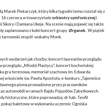
Marek Piekarczyk, który kilka tygodni temu rozstał się z
 16 czerwca w towarzystwie
orkiestry symfonicznej
i
i Sikory i Damiana Ukeje. Na scenie mają pojawić się także
elę zaplanowano z kolei koncert grupy
Ørganek.
W piątek
ę tarnowski zespół wokalny Monk.
awych wydarzeń jak choćby: koncert laureatów przeglądu
w przeglądu „Młodzi Plastycy”, koncert bocheńskiej
acka gra terenowa, memoriał szachowy im. Edwarda
j w kościele św. Pawła Apostoła, e-konkurs „Tajemnice
 i dawnego pisma prowadzone przez pracowników
az automobili w ramach Rajdu Pojazdów Zabytkowych.
dy historyczne, które poprowadzą: dr hab. Teofil
k, pokaz baletowy w wykonaniu uczennic Ogniska