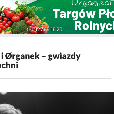
 i Ørganek – gwiazdy
ochni