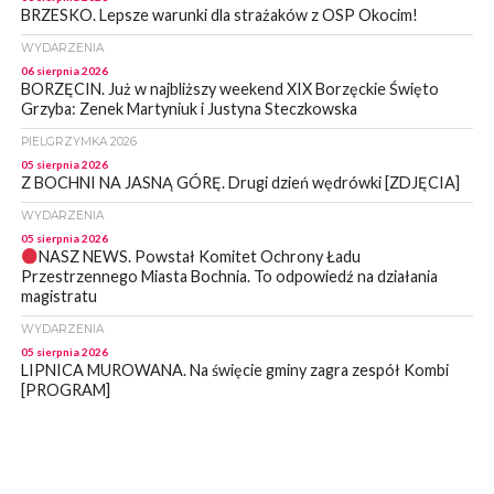
BRZESKO. Lepsze warunki dla strażaków z OSP Okocim!
WYDARZENIA
06 sierpnia 2026
BORZĘCIN. Już w najbliższy weekend XIX Borzęckie Święto
Grzyba: Zenek Martyniuk i Justyna Steczkowska
PIELGRZYMKA 2026
05 sierpnia 2026
Z BOCHNI NA JASNĄ GÓRĘ. Drugi dzień wędrówki [ZDJĘCIA]
WYDARZENIA
05 sierpnia 2026
NASZ NEWS. Powstał Komitet Ochrony Ładu
Przestrzennego Miasta Bochnia. To odpowiedź na działania
magistratu
WYDARZENIA
05 sierpnia 2026
LIPNICA MUROWANA. Na święcie gminy zagra zespół Kombi
[PROGRAM]
WYDARZENIA
05 sierpnia 2026
GMINA DRWINIA. 45 dzieci będzie się uczyć pływać. Zajęcia
ruszą we wrześniu