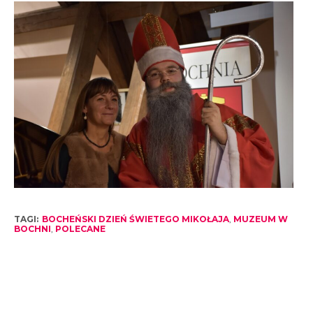
TAGI:
BOCHEŃSKI DZIEŃ ŚWIETEGO MIKOŁAJA
,
MUZEUM W
BOCHNI
,
POLECANE