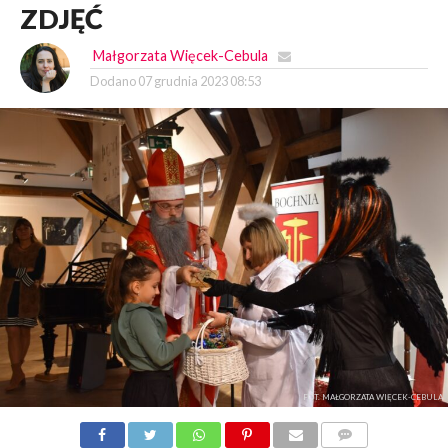
ZDJĘĆ
Małgorzata Więcek-Cebula
Dodano
07 grudnia 2023 08:53
FOT. MAŁGORZATA WIĘCEK-CEBULA