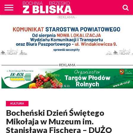
- REKLAMA -
O
NAS
WIADOMOŚCI
ZAPYTAM
CENNIK
KONTAKT
WPROST
REKLAM
- REKLAMA -
KULTURA
Bocheński Dzień Świętego
Mikołaja w Muzeum im.
Stanisława Fischera – DUŻO