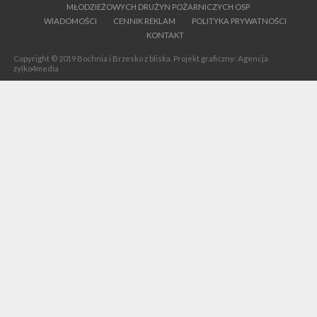
MŁODZIEŻOWYCH DRUŻYN POŻARNICZYCH OSP
WIADOMOŚCI
CENNIK REKLAM
POLITYKA PRYWATNOŚCI
KONTAKT
Copyright © 2019 Bochnia i Brzesko z bliska. Projekt graficzny: Agencja
zylko4media