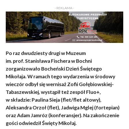
KOMENTARZY
- REKLAMA -
Po raz dwudziesty drugi w Muzeum
im. prof. Stanisława Fischera w Bochni
zorganizowało Bocheński Dzień Świętego
Mikołaja. W ramach tego wydarzenia w środowy
wieczór odbył się wernisaż Zofii Gołębiowskiej-
Tabaszewskiej, wystąpił też zespół Fluo+,
w składzie: Paulina Sieja (flet/flet altowy),
Aleksandra Orzoł (flet), Jadwiga Mglej (fortepian)
oraz Adam Jamróz (konferansjer). Na zakończenie
gości odwiedził Święty Mikołaj.