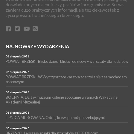
doświadczonych dziennikarzy, grafików i programistów. Serwis
muzyki [PROGRAM KONCERTÓW]
zawiera dużo praktycznych informacji, ale też ciekawostek z
SPORT
życia powiatu bocheńskiego i brzeskiego.
04 sierpnia 2026
BOCHNIA. W niedzielę XXXII Memoriałowy Bieg Majora Bacy!
WYDARZENIA
04 sierpnia 2026
MAŁOPOLSKA. Liczba stulatków wciąż rośnie
NAJNOWSZE WYDARZENIA
ARTYKUŁ PARTNERSKI
06 sierpnia 2026
04 sierpnia 2026
POWIAT BRZESKI. Blisko dzieci, blisko rodziców – warsztaty dla rodziców
Codzienne nawyki, które wspierają zdrowie dziecka na dłużej
06 sierpnia 2026
POWIAT BRZESKI. W Wytrzyszczce karetka zderzyła się z samochodem
osobowym
06 sierpnia 2026
BOCHNIA. Dziś w muzeum kolejne spotkanie w ramach Wakacyjnej
Akademii Muzealnej
06 sierpnia 2026
LIPNICA MUROWANA. Oddaj krew, pomóż potrzebującym!
06 sierpnia 2026
BRZESKO. Lepsze warunki dla strażaków z OSP Okocim!