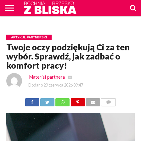
O
NAS
WIADOMOŚCI
ZAPYTAM
CENNIK
KONTAKT
WPROST
REKLAM
ARTYKUŁ PARTNERSKI
Twoje oczy podziękują Ci za ten
wybór. Sprawdź, jak zadbać o
komfort pracy!
Materiał partnera
Dodano
29 czerwca 2026 09:47
KOMENTARZY