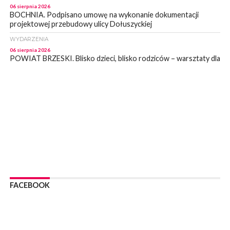
06 sierpnia 2026
BOCHNIA. Podpisano umowę na wykonanie dokumentacji
projektowej przebudowy ulicy Dołuszyckiej
WYDARZENIA
06 sierpnia 2026
POWIAT BRZESKI. Blisko dzieci, blisko rodziców – warsztaty dla
rodziców
WYDARZENIA
06 sierpnia 2026
POWIAT BRZESKI. W Wytrzyszczce karetka zderzyła się z
samochodem osobowym
WYDARZENIA
06 sierpnia 2026
BOCHNIA. Dziś w muzeum kolejne spotkanie w ramach
Wakacyjnej Akademii Muzealnej
WYDARZENIA
06 sierpnia 2026
FACEBOOK
LIPNICA MUROWANA. Oddaj krew, pomóż potrzebującym!
KULTURA
06 sierpnia 2026
BOCHNIA. W niedzielę Muzyczna Altana, a w niej Orkiestra Dęta