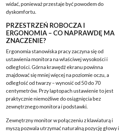
widać, ponieważ przestaje być powodem do
dyskomfortu.
PRZESTRZEŃ ROBOCZA I
ERGONOMIA – CO NAPRAWDĘ MA
ZNACZENIE?
Ergonomia stanowiska pracy zaczyna się od
ustawienia monitora na właściwej wysokości i
odległości. Górna krawędź ekranu powinna
znajdować się mniej więcej na poziomie oczu, a
odległość od twarzy – wynosić od 50 do 70
centymetrów. Przy laptopach ustawienie to jest
praktycznie niemożliwe do osiągnięcia bez
zewnętrznego monitora i podstawki.
Zewnętrzny monitor w połączeniu z klawiaturą i
myszą pozwala utrzymać naturalną pozycję głowy i