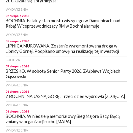
zł. Okazała się sprytniejsza!
WYDARZENIA
07 sierpnia 2026
BOCHNIA. Fatalny stan mostu wiszącego w Damienicach nad
Rabą! Wiceprzewodniczący RM w Bochni alarmuje
WYDARZENIA
07 sierpnia 2026
LIPNICA MUROWANA. Zostanie wyremontowana droga w
Lipnicy Górnej. Podpisano umowę na realizację tej inwestycji
KULTURA
07 sierpnia 2026
BRZESKO. W sobotę Senior Party 2026. ZAśpiewa Wojciech
Gąssowski
WYDARZENIA
06 sierpnia 2026
Z BOCHNI NA JASNĄ GÓRĘ. Trzeci dzień wędrówki [ZDJĘCIA]
WYDARZENIA
06 sierpnia 2026
BOCHNIA. W niedzielę memoriałowy Bieg Majora Bacy. Będą
zmiany w organizacji ruchu [MAPA]
WYDARZENIA