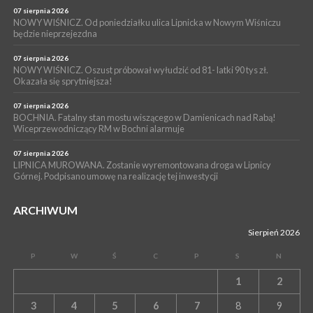
05 sierpnia 2026
07 sierpnia 2026
GMINA DRWINIA. 45 dzieci będzie się uczyć pływać. Zajęcia
NOWY WIŚNICZ. Od poniedziałku ulica Lipnicka w Nowym Wiśniczu
będzie nieprzejezdna
ruszą we wrześniu
07 sierpnia 2026
NOWY WIŚNICZ. Oszust próbował wyłudzić od 81- latki 90 tys zł.
Okazała się sprytniejsza!
07 sierpnia 2026
BOCHNIA. Fatalny stan mostu wiszącego w Damienicach nad Rabą!
Wiceprzewodniczący RM w Bochni alarmuje
07 sierpnia 2026
LIPNICA MUROWANA. Zostanie wyremontowana droga w Lipnicy
Górnej. Podpisano umowę na realizację tej inwestycji
ARCHIWUM
Sierpień 2026
P
W
Ś
C
P
S
N
1
2
3
4
5
6
7
8
9