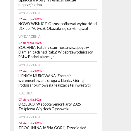
Lipnicka w Nowym Wiśniczu będzie
nieprzejezdna
WYDARZENIA
07 sierpnia 2026
NOWY WIŚNICZ. Oszust próbował wyłudzić od
81- latki 90 tys zł. Okazała się sprytniejsza!
WYDARZENIA
07 sierpnia 2026
BOCHNIA. Fatalny stan mostu wiszącego w
Damienicach nad Rabą! Wiceprzewodniczący
RM w Bochni alarmuje
WYDARZENIA
07 sierpnia 2026
LIPNICA MUROWANA. Zostanie
wyremontowana droga w Lipnicy Górnej.
Podpisano umowę na realizację tej inwestycji
KULTURA
07 sierpnia 2026
BRZESKO. W sobotę Senior Party 2026.
ZAśpiewa Wojciech Gąssowski
WYDARZENIA
06 sierpnia 2026
Z BOCHNI NA JASNĄ GÓRĘ. Trzeci dzień