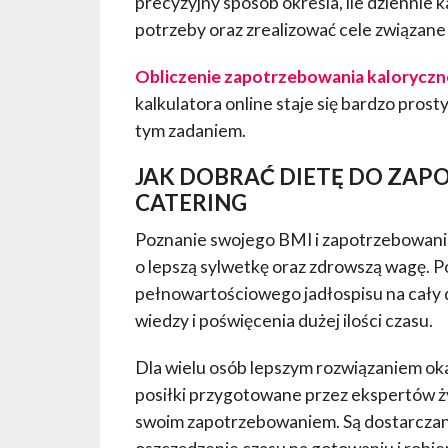
precyzyjny sposób określa, ile dziennie k
potrzeby oraz zrealizować cele związane
Obliczenie zapotrzebowania kalorycz
kalkulatora online staje się bardzo pros
tym zadaniem.
JAK DOBRAĆ DIETĘ DO ZAP
CATERING
Poznanie swojego BMI i zapotrzebowania
o lepszą sylwetkę oraz zdrowszą wagę. 
pełnowartościowego jadłospisu na cały d
wiedzy i poświęcenia dużej ilości czasu.
Dla wielu osób lepszym rozwiązaniem ok
posiłki przygotowane przez ekspertów ż
swoim zapotrzebowaniem. Są dostarczan