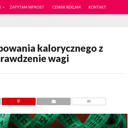
I
ZAPYTAM WPROST
CENNIK REKLAM
KONTAKT
bowania kalorycznego z
prawdzenie wagi
KOMENTARZY