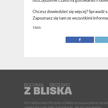
oszczędzenie czasu na gotowaniu i robi
Chcesz dowiedzieć się więcej? Sprawdź 
Zapoznasz się tam ze wszystkimi informa
TAGI:
Portal Bochnia i Brzesko z bliska to nowoczesny serwi
zawierający nie tylko informacje , ale też wspaniałe