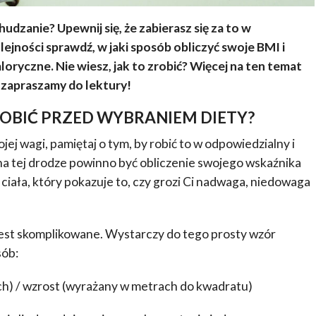
zanie? Upewnij się, że zabierasz się za to w
ejności sprawdź, w jaki sposób obliczyć swoje BMI i
oryczne. Nie wiesz, jak to zrobić? Więcej na ten temat
 zapraszamy do lektury!
ROBIĆ PRZED WYBRANIEM DIETY?
j wagi, pamiętaj o tym, by robić to w odpowiedzialny i
a tej drodze powinno być obliczenie swojego wskaźnika
iała, który pokazuje to, czy grozi Ci nadwaga, niedowaga
est skomplikowane. Wystarczy do tego prosty wzór
sób:
ch) / wzrost (wyrażany w metrach do kwadratu)