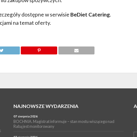
eniu zakupów spożywczych.
szczegóły dostępne w serwisie
BeDiet Catering
.
cjami na temat oferty.
NAJNOWSZE WYDARZENIA
07 sierpnia 2026
BOCHNIA. Magistrat informuje – stan mostu wiszącego nad
Rabą jest monitorowany
s
07 sierpnia 2026