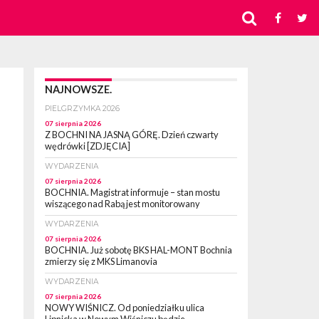
NAJNOWSZE.
PIELGRZYMKA 2026
07 sierpnia 2026
Z BOCHNI NA JASNĄ GÓRĘ. Dzień czwarty
wędrówki [ZDJĘCIA]
WYDARZENIA
07 sierpnia 2026
BOCHNIA. Magistrat informuje – stan mostu
wiszącego nad Rabą jest monitorowany
WYDARZENIA
07 sierpnia 2026
BOCHNIA. Już sobotę BKS HAL-MONT Bochnia
zmierzy się z MKS Limanovia
WYDARZENIA
07 sierpnia 2026
NOWY WIŚNICZ. Od poniedziałku ulica