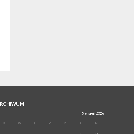
ARCHIWUM
Sierpień 2026
P
W
Ś
C
P
S
N