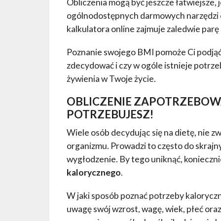
Obliczenia mogą być jeszcze łatwiejsze, 
ogólnodostępnych darmowych narzędzi d
kalkulatora online zajmuje zaledwie par
Poznanie swojego BMI pomoże Ci podjąć o
zdecydować i czy w ogóle istnieje potrz
żywienia w Twoje życie.
OBLICZENIE ZAPOTRZEBOWA
POTRZEBUJESZ!
Wiele osób decydując się na dietę, nie 
organizmu. Prowadzi to często do skrajn
wygłodzenie. By tego uniknąć, konieczn
kalorycznego
.
W jaki sposób poznać potrzeby kaloryczn
uwagę swój wzrost, wagę, wiek, płeć ora