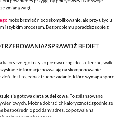
alorii powinieneś przyjąć, by pokryć wszystkie swoje
 ze zmianą wagi.
nego
może brzmieć nieco skomplikowanie, ale przy użyciu
tym i szybkim procesem. Bez problemu poradzisz sobie z
OTRZEBOWANIA? SPRAWDŹ BEDIET
 kalorycznego to tylko połowa drogi do skutecznej walki
Pozyskane informacje pozwalają na skomponowanie
zień. Jest to jednak trudne zadanie, które wymaga sporej
azuje się gotowa
dieta pudełkowa
. To zbilansowane
ywieniowych. Można dobrać ich kaloryczność zgodnie ze
e bezpośrednio pod dany adres, co pozwala na