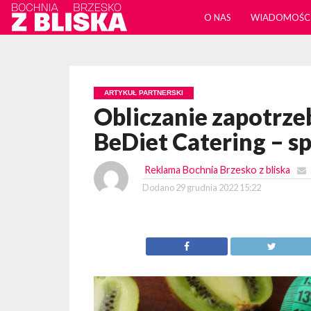
O NAS
WIADOMOŚC
ARTYKUŁ PARTNERSKI
Obliczanie zapotrze
BeDiet Catering – s
Reklama Bochnia Brzesko z bliska
Dodano
29 grudnia 2022 15:22