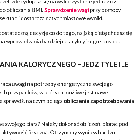
jeżeli zdecydujesz się na wykorzystanie jednego z
o obliczania BMI.
Sprawdzenie wagi
przy pomocy
ę sekund i dostarcza natychmiastowe wyniki.
stateczną decyzję co do tego, na jaką dietę chcesz się
eba wprowadzania bardziej restrykcyjnego sposobu
NIA KALORYCZNEGO – JEDZ TYLE ILE
zwraca uwagi na potrzeby energetyczne swojego
ych przypadków, w których możliwe jest nawet
ie sprawdź, na czym polega
obliczenie zapotrzebowania
e swojego ciała? Należy dokonać obliczeń, biorąc pod
z aktywność fizyczną. Otrzymany wynik w bardzo