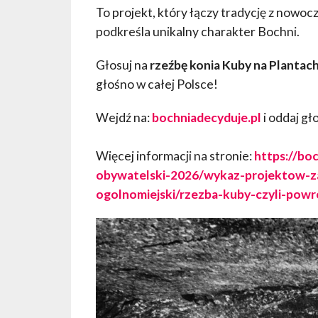
To projekt, który łączy tradycję z nowocz
podkreśla unikalny charakter Bochni.
Głosuj na
rzeźbę konia Kuby na Plantach
głośno w całej Polsce!
Wejdź na:
bochniadecyduje.pl
i oddaj gł
Więcej informacji na stronie:
https://bo
obywatelski-2026/wykaz-projektow-z
ogolnomiejski/rzezba-kuby-czyli-powro