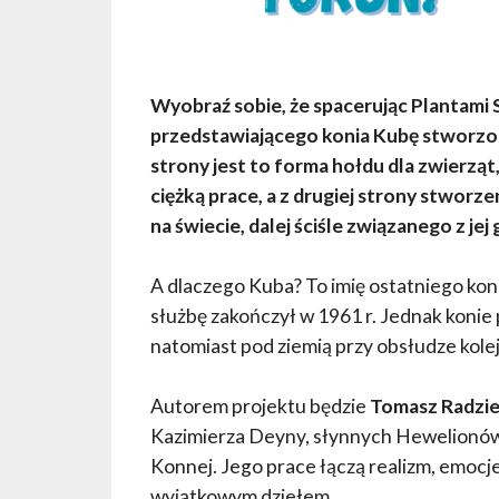
Wyobraź sobie, że spacerując Plantami S
przedstawiającego konia Kubę stworzon
strony jest to forma hołdu dla zwierząt
ciężką prace, a z drugiej strony stwor
na świecie, dalej ściśle związanego z jej 
A dlaczego Kuba? To imię ostatniego koni
służbę zakończył w 1961 r. Jednak konie 
natomiast pod ziemią przy obsłudze kolej
Autorem projektu będzie
Tomasz Radzi
Kazimierza Deyny, słynnych Hewelionów 
Konnej. Jego prace łączą realizm, emocj
wyjątkowym dziełem.