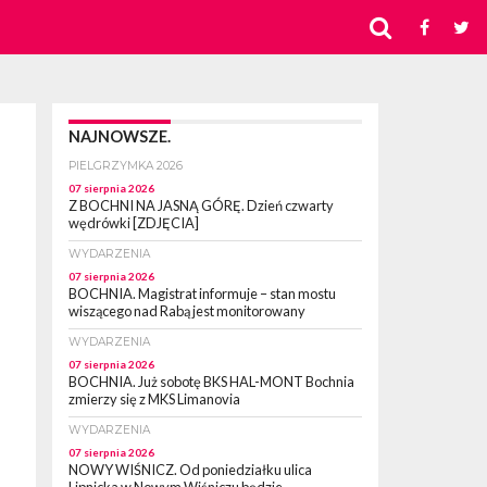
NAJNOWSZE.
PIELGRZYMKA 2026
07 sierpnia 2026
Z BOCHNI NA JASNĄ GÓRĘ. Dzień czwarty
wędrówki [ZDJĘCIA]
WYDARZENIA
07 sierpnia 2026
BOCHNIA. Magistrat informuje – stan mostu
wiszącego nad Rabą jest monitorowany
WYDARZENIA
07 sierpnia 2026
BOCHNIA. Już sobotę BKS HAL-MONT Bochnia
zmierzy się z MKS Limanovia
WYDARZENIA
07 sierpnia 2026
NOWY WIŚNICZ. Od poniedziałku ulica