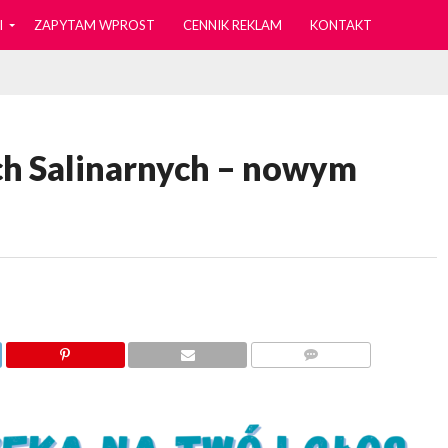
I
ZAPYTAM WPROST
CENNIK REKLAM
KONTAKT
ch Salinarnych – nowym
KOMENTARZY