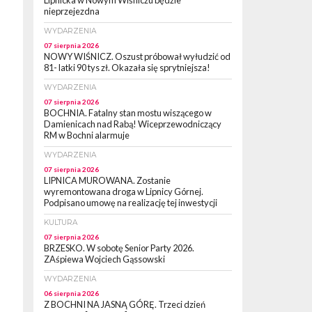
Lipnicka w Nowym Wiśniczu będzie
nieprzejezdna
WYDARZENIA
07 sierpnia 2026
NOWY WIŚNICZ. Oszust próbował wyłudzić od
81- latki 90 tys zł. Okazała się sprytniejsza!
WYDARZENIA
07 sierpnia 2026
BOCHNIA. Fatalny stan mostu wiszącego w
Damienicach nad Rabą! Wiceprzewodniczący
RM w Bochni alarmuje
WYDARZENIA
07 sierpnia 2026
LIPNICA MUROWANA. Zostanie
wyremontowana droga w Lipnicy Górnej.
Podpisano umowę na realizację tej inwestycji
KULTURA
07 sierpnia 2026
BRZESKO. W sobotę Senior Party 2026.
ZAśpiewa Wojciech Gąssowski
WYDARZENIA
06 sierpnia 2026
Z BOCHNI NA JASNĄ GÓRĘ. Trzeci dzień