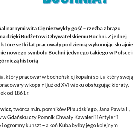
alinarnymi wita Cię niezwykły gość – rzeźba z brązu
a dzięki Budżetowi Obywatelskiemu Bochni. Z jednej
, które setki lat pracowały pod ziemią wykonując skrajnie
zenie nowego symbolu Bochni jedynego takiego w Polsce i
górniczą historią
a, który pracował w bocheńskiej kopalni soli, a który swoją
pracowały w kopalni już od XVI wieku obsługując kieraty,
ek od 1861 r.
ewicz
, twórca m.in. pomników Piłsudskiego, Jana Pawła II,
w Gdańsku czy Pomnik Chwały Kawalerii i Artylerii
e i ogromny kunszt – a koń Kuba byłby jego kolejnym