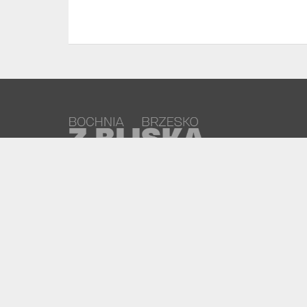
Portal Bochnia i Brzesko z bliska to nowoczesny serwi
zawierający nie tylko informacje , ale też wspaniałe
zdjęcia i filmy z terenu Bochni, Brzeska i okolic. Został
stworzony przez grupę doświadczonych dziennikarzy,
grafików i programistów. Serwis zawiera dużo
praktycznych informacji, ale też ciekawostek z życia
powiatu bocheńskiego i brzeskiego.