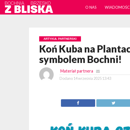
O NAS
WIADOMOŚC
ARTYKUŁ PARTNERSKI
Koń Kuba na Planta
symbolem Bochni!
Materiał partnera
Dodano
14 września 2025 13:43