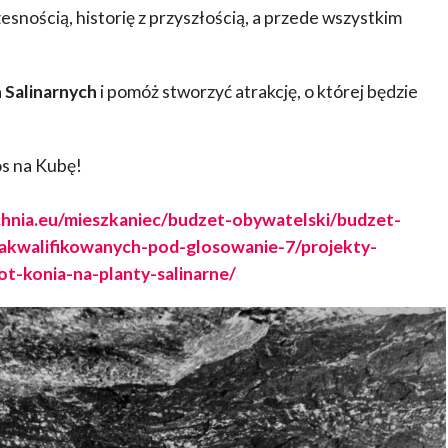
esnością, historię z przyszłością, a przede wszystkim
 Salinarnych
i pomóż stworzyć atrakcję, o której będzie
os na Kubę!
chnia.eu/mieszkaniec/budzet-obywatelski/budzet-
akwalifikowanych-pod-glosowanie-7/projekty-
t-konia-na-planty-salinarne/