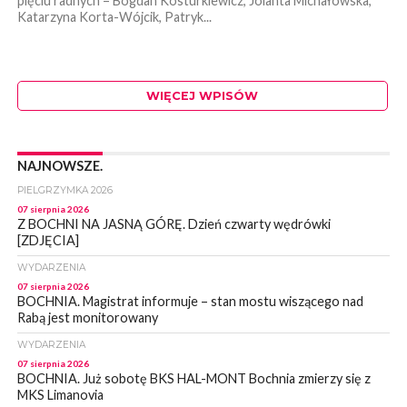
pięciu radnych – Bogdan Kosturkiewicz, Jolanta Michałowska,
Katarzyna Korta-Wójcik, Patryk...
WIĘCEJ WPISÓW
NAJNOWSZE.
PIELGRZYMKA 2026
07 sierpnia 2026
Z BOCHNI NA JASNĄ GÓRĘ. Dzień czwarty wędrówki
[ZDJĘCIA]
WYDARZENIA
07 sierpnia 2026
BOCHNIA. Magistrat informuje – stan mostu wiszącego nad
Rabą jest monitorowany
WYDARZENIA
07 sierpnia 2026
BOCHNIA. Już sobotę BKS HAL-MONT Bochnia zmierzy się z
MKS Limanovia