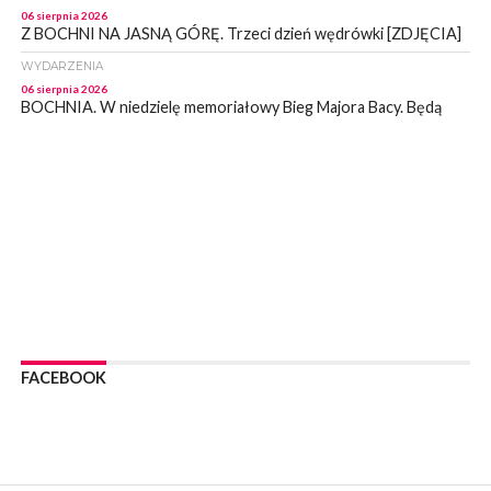
06 sierpnia 2026
Z BOCHNI NA JASNĄ GÓRĘ. Trzeci dzień wędrówki [ZDJĘCIA]
WYDARZENIA
06 sierpnia 2026
BOCHNIA. W niedzielę memoriałowy Bieg Majora Bacy. Będą
zmiany w organizacji ruchu [MAPA]
WYDARZENIA
06 sierpnia 2026
BOCHNIA. Podpisano umowę na wykonanie dokumentacji
projektowej przebudowy ulicy Dołuszyckiej
WYDARZENIA
06 sierpnia 2026
POWIAT BRZESKI. Blisko dzieci, blisko rodziców – warsztaty dla
rodziców
WYDARZENIA
06 sierpnia 2026
FACEBOOK
POWIAT BRZESKI. W Wytrzyszczce karetka zderzyła się z
samochodem osobowym
WYDARZENIA
06 sierpnia 2026
BOCHNIA. Dziś w muzeum kolejne spotkanie w ramach