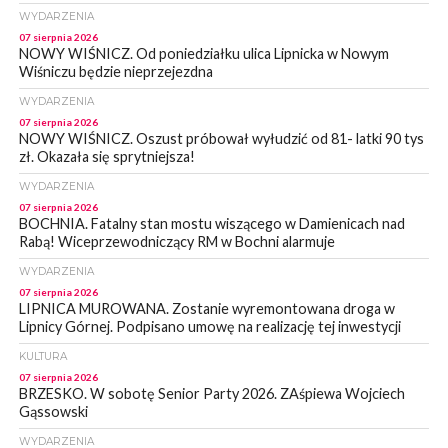
WYDARZENIA
07 sierpnia 2026
NOWY WIŚNICZ. Od poniedziałku ulica Lipnicka w Nowym
Wiśniczu będzie nieprzejezdna
WYDARZENIA
07 sierpnia 2026
NOWY WIŚNICZ. Oszust próbował wyłudzić od 81- latki 90 tys
zł. Okazała się sprytniejsza!
WYDARZENIA
07 sierpnia 2026
BOCHNIA. Fatalny stan mostu wiszącego w Damienicach nad
Rabą! Wiceprzewodniczący RM w Bochni alarmuje
WYDARZENIA
07 sierpnia 2026
LIPNICA MUROWANA. Zostanie wyremontowana droga w
Lipnicy Górnej. Podpisano umowę na realizację tej inwestycji
KULTURA
07 sierpnia 2026
BRZESKO. W sobotę Senior Party 2026. ZAśpiewa Wojciech
Gąssowski
WYDARZENIA