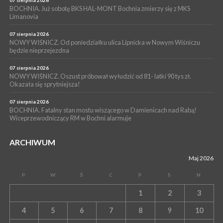
Przestrzennego Miasta Bochnia. To odpowiedź na działania
BOCHNIA. Już sobotę BKS HAL-MONT Bochnia zmierzy się z MKS
Limanovia
magistratu
07 sierpnia 2026
NOWY WIŚNICZ. Od poniedziałku ulica Lipnicka w Nowym Wiśniczu
będzie nieprzejezdna
07 sierpnia 2026
NOWY WIŚNICZ. Oszust próbował wyłudzić od 81- latki 90 tys zł.
Okazała się sprytniejsza!
07 sierpnia 2026
BOCHNIA. Fatalny stan mostu wiszącego w Damienicach nad Rabą!
Wiceprzewodniczący RM w Bochni alarmuje
ARCHIWUM
Maj 2026
P
W
Ś
C
P
S
N
1
2
3
4
5
6
7
8
9
10